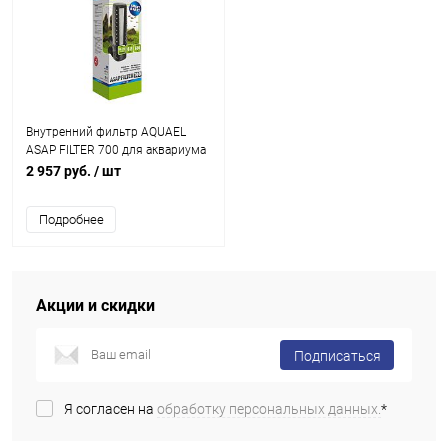
Внутренний фильтр AQUAEL
ASAP FILTER 700 для аквариума
100 - 250 л (650 л/ч, 6.8 Вт)
2 957 руб.
/ шт
Подробнее
Акции и скидки
Подписаться
Я согласен на
обработку персональных данных.
*