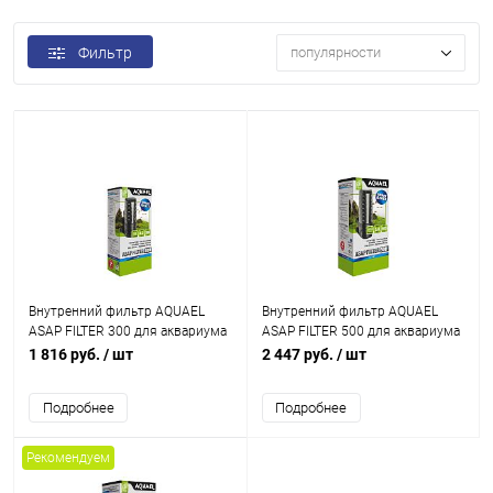
Фильтр
популярности
Внутренний фильтр AQUAEL
Внутренний фильтр AQUAEL
ASAP FILTER 300 для аквариума
ASAP FILTER 500 для аквариума
до 100 л (300 л/ч, 4.2 Вт)
50 - 150 л (500 л/ч, 5 Вт)
1 816 руб.
/ шт
2 447 руб.
/ шт
Подробнее
Подробнее
Рекомендуем