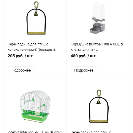
Перекладина для птиц с
Кормушка внутренняя А 008, в
колокольчиком-3 (большая),
клетку для птиц
выс.28см шир.16см
205 руб.
/ шт
480 руб.
/ шт
Подробнее
Подробнее
Клетка InterZoo P-051 MEGI ZINC
Перекладина для птиц с