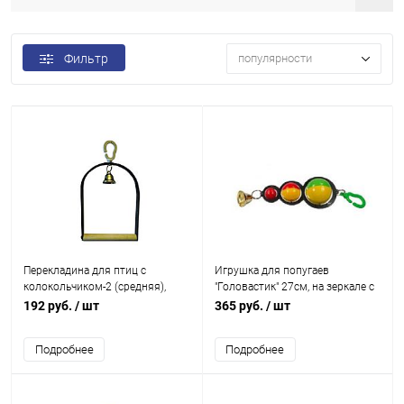
Фильтр
популярности
Перекладина для птиц с
Игрушка для попугаев
колокольчиком-2 (средняя),
"Головастик" 27см, на зеркале с
выс.26см шир.13см
колокольчиком
192 руб.
/ шт
365 руб.
/ шт
Подробнее
Подробнее