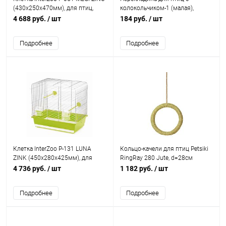
(430х250х470мм), для птиц,
колокольчиком-1 (малая),
прут цинк
выс.26см шир. 9,5см
4 688 руб.
/ шт
184 руб.
/ шт
Подробнее
Подробнее
Клетка InterZoo P-131 LUNA
Кольцо-качели для птиц Petsiki
ZINK (450х280х425мм), для
RingRay 280 Jute, d=28см
птиц, прут цинк
4 736 руб.
/ шт
1 182 руб.
/ шт
Подробнее
Подробнее