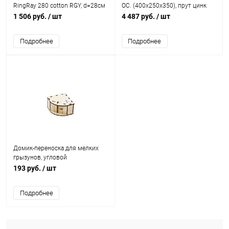
RingRay 280 cotton RGY, d=28см
OC. (400x250x350), прут цинк
1 506 руб.
/ шт
4 487 руб.
/ шт
Подробнее
Подробнее
Домик-переноска для мелких
грызунов, угловой
(140х100х60выс/мм),
193 руб.
/ шт
деревянный
Подробнее