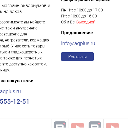
-магазин аквариумов и
Пн-Чт: с 10:00 до 17:00
к на заказ
Пт: с 10:00 до 16:00
ссортименте вы найдете
Сб и Вс:
Выходной
е, так и внутренние
Предложения:
освещение для
в, нагреватели, корма для
info@aqplus.ru
в рыб. У нас есть товары
тых и гладкошерстных
Контакты
 а также для пернатых
е это доступно как оптом,
зницу.
ка покупателя:
aqplus.ru
)555-12-51