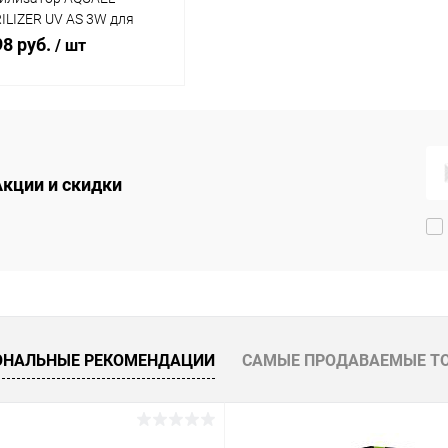
ILIZER UV AS 3W для
KANI и прочих фильтров с
98 руб.
/ шт
метром шланга 14мм
В корзину
упить в 1
Сравнение
Акции и скидки
 избранное
В наличии
ОНАЛЬНЫЕ РЕКОМЕНДАЦИИ
САМЫЕ ПРОДАВАЕМЫЕ Т