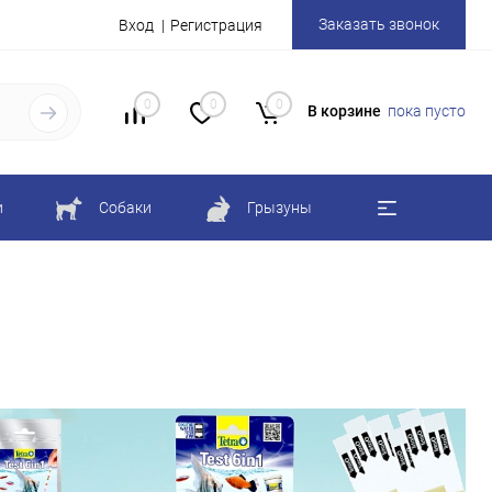
Заказать звонок
Вход
Регистрация
0
0
0
В корзине
пока пусто
и
Собаки
Грызуны