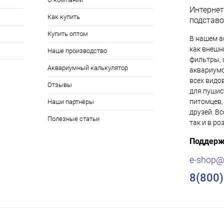
Интернет
Как купить
подставо
Купить оптом
В нашем а
как внешни
Наше производство
фильтры, 
Аквариумный калькулятор
аквариумо
всех видо
Отзывы
для пушис
питомцев,
Наши партнёры
друзей. Вс
Полезные статьи
так и в ро
Поддерж
e-shop@
8(800