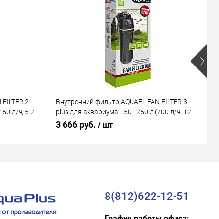
 FILTER 2
Внутренний фильтр AQUAEL FAN FILTER 3
В
50 л/ч, 5.2
plus для аквариума 150 - 250 л (700 л/ч, 12
M
Вт)
В
3 666 руб.
1
/ шт
8(812)622-12-51
График работы офиса: