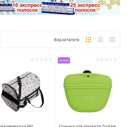
Вид каталога:
Акция
мка-переноска №2
Сумочка для лакомств ZooOne