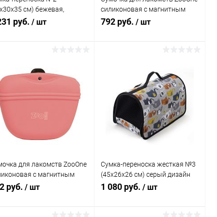
х30х35 см) бежевая,
силиконовая с магнитным
зайн "Коты"
замком (САЛАТОВАЯ)
231 руб.
792 руб.
/ шт
/ шт
В корзину
В корзину
Купить в 1
Сравнение
Купить в 1
Сравнение
к
клик
В избранное
В наличии
В избранное
В наличии
мочка для лакомств ZooOne
Сумка-переноска жесткая №3
ликоновая с магнитным
(45х26х26 см) серый дизайн
мком (КРАСНАЯ)
"Слоники", без ремня
2 руб.
1 080 руб.
/ шт
/ шт