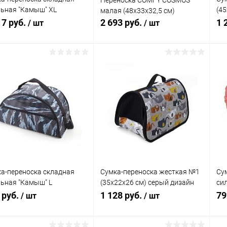
Переноска COMFY COSMOS
ьная "Камыш" XL
(45
малая (48х33х32,5 см)
25х29 см), для собак и
ди
17 руб.
2 693 руб.
1 
/ шт
/ шт
ек
В корзину
В корзину
упить в 1
Сравнение
Купить в 1
Сравнение
клик
кли
 избранное
В наличии
В избранное
В наличии
а-переноска складная
Сумка-переноска жесткая №1
Су
ьная "Камыш" L
(35х22х26 см) серый дизайн
си
23х25 см), для собак и
"Слоники", без ремня
за
 руб.
1 128 руб.
79
/ шт
/ шт
ек