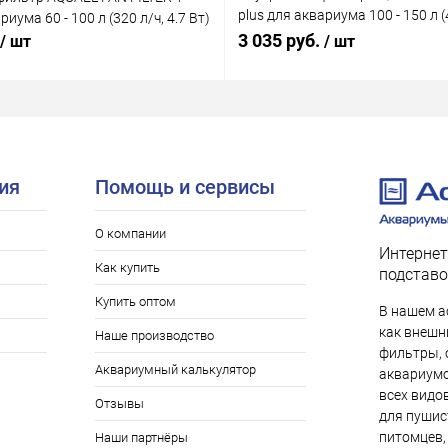
plus для аквариума 100 - 150 л (4
риума 60 - 100 л (320 л/ч, 4.7 Вт)
Вт)
3 035 руб.
/ шт
/ шт
ия
Помощь и сервисы
О компании
Интернет
Как купить
подставо
Купить оптом
В нашем а
как внешни
Наше производство
фильтры, 
Аквариумный калькулятор
аквариумо
всех видо
Отзывы
для пушис
питомцев,
Наши партнёры