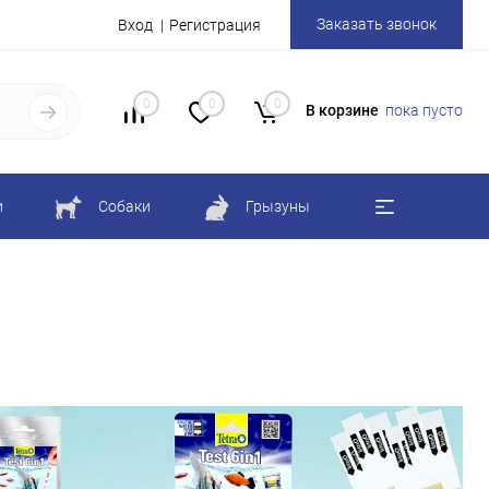
Заказать звонок
Вход
Регистрация
0
0
0
В корзине
пока пусто
и
Собаки
Грызуны