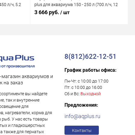
50 л/ч, 5.2
plus для аквариума 150 - 250 л (700 л/ч, 12
M
Вт)
В
3 666 руб.
1
/ шт
8(812)622-12-51
График работы офиса:
-магазин аквариумов и
Пн-Чт: с 10:00 до 17:00
к на заказ
Пт: с 10:00 до 16:00
ссортименте вы найдете
Сб и Вс:
Выходной
е, так и внутренние
Предложения:
освещение для
в, нагреватели, корма для
info@aqplus.ru
в рыб. У нас есть товары
тых и гладкошерстных
Контакты
 а также для пернатых