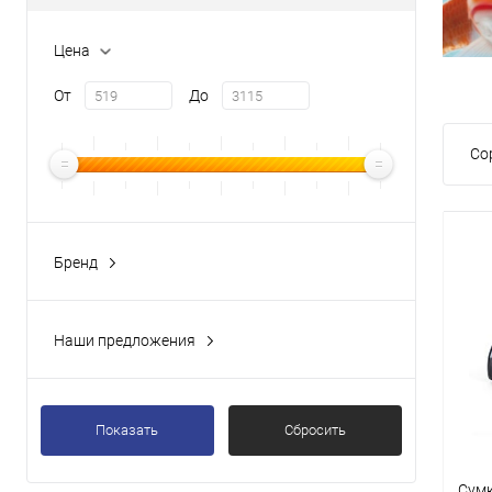
Цена
От
До
Со
Бренд
Наши предложения
Показать
Сбросить
Сумк