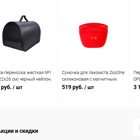
В корзину
В корзину
упить в 1
Сравнение
Купить в 1
Сравнение
клик
кли
 избранное
В наличии
В избранное
В наличии
а-переноска жесткая №1
Сумочка для лакомств ZooOne
Пе
22х26 см) черный нейлон,
силиконовая с магнитным
OP
ремня
замком, размер L (КРАСНАЯ)
кры
 руб.
519 руб.
3 
/ шт
/ шт
В корзину
В корзину
упить в 1
Сравнение
Купить в 1
Сравнение
Акции и скидки
клик
кли