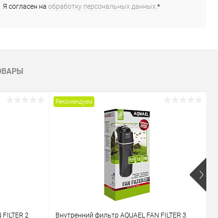
Я согласен на
обработку персональных данных.
*
В избранное
В наличии
В избранное
В наличии
ОВАРЫ
Рекомендуем
Р
 FILTER 2
Внутренний фильтр AQUAEL FAN FILTER 3
В