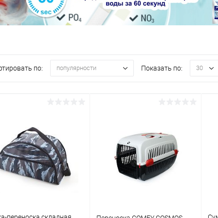
ртировать по:
Показать по:
популярности
30
а-переноска складная
Су