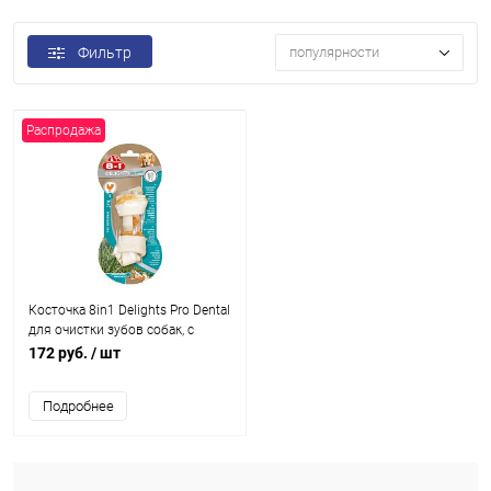
Фильтр
популярности
Распродажа
Косточка 8in1 Delights Pro Dental
для очистки зубов собак, с
куриным мясом в жесткой
172 руб.
/ шт
говяжьей коже, S (12 см), 1 шт.
35г, срок годности до 11.2024
Подробнее