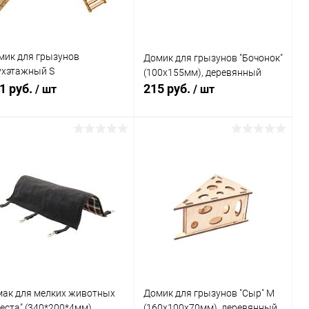
мик для грызунов
Домик для грызунов "Бочонок"
ухэтажный S
(100х155мм), деревянный
0х80х135мм), деревянный
1 руб.
215 руб.
/ шт
/ шт
В корзину
В корзину
Купить в 1
Сравнение
Купить в 1
Сравнение
к
клик
В избранное
В наличии
В избранное
В наличии
мак для мелких животных
Домик для грызунов "Сыр" М
еста" (340*200*4мм)
(160х100х70мм), деревянный