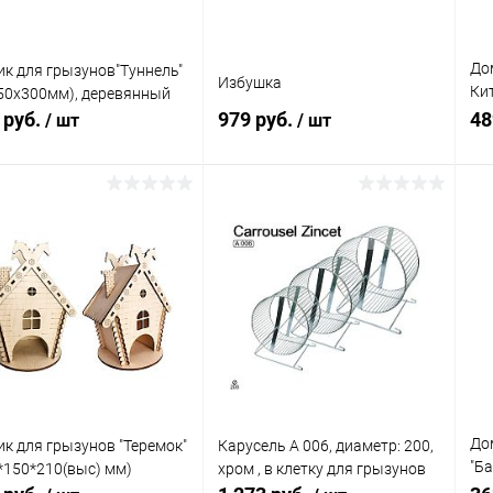
До
к для грызунов"Туннель"
Избушка
Ки
50х300мм), деревянный
(9
 руб.
979 руб.
48
/ шт
/ шт
В корзину
В корзину
упить в 1
Сравнение
Купить в 1
Сравнение
клик
кли
 избранное
В наличии
В избранное
В наличии
До
к для грызунов "Теремок"
Карусель А 006, диаметр: 200,
"Б
*150*210(выс) мм)
хром , в клетку для грызунов
де