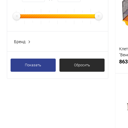
Бренд
Клет
"Вен
863
Показать
Сбросить
К
клик
В