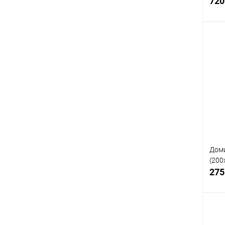
720
К
клик
В
Доми
(200
275