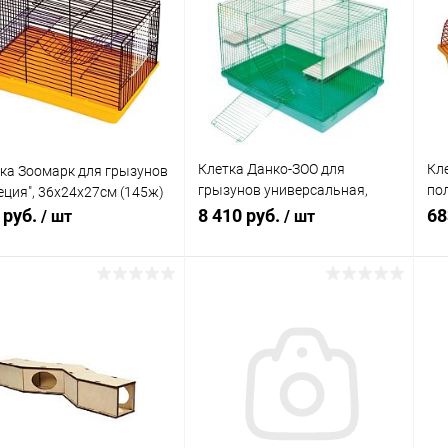
Клетка Данко-ЗОО для
Кл
ка Зоомарк для грызунов
грызунов универсальная,
по
еция", 36х24х27см (145ж)
550х900х600(h)мм, разборная
(1
 руб.
8 410 руб.
68
/ шт
/ шт
В корзину
В корзину
упить в 1
Сравнение
Купить в 1
Сравнение
клик
кли
 избранное
В наличии
В избранное
В наличии