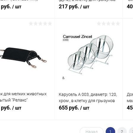
евянный
 руб.
217 руб.
40
/ шт
/ шт
В корзину
В корзину
упить в 1
Сравнение
Купить в 1
Сравнение
клик
кли
 избранное
В наличии
В избранное
В наличии
к для мелких животных
Карусель А 003, диаметр: 120,
До
ытый "Релакс"
хром , в клетку для грызунов
ма
*160*80мм)
 руб.
655 руб.
45
/ шт
/ шт
В корзину
В корзину
Назад
1
2