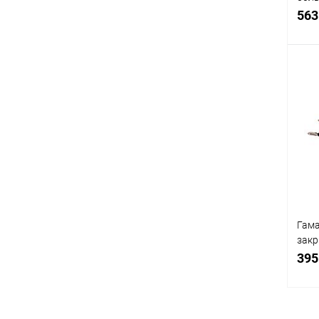
дер
563
К
клик
В
Гама
закр
(380
395