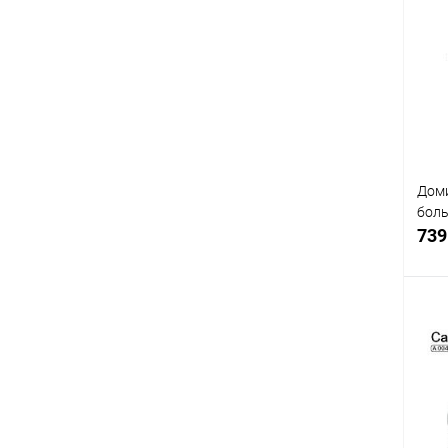
К
клик
В
Доми
боль
739
К
клик
В