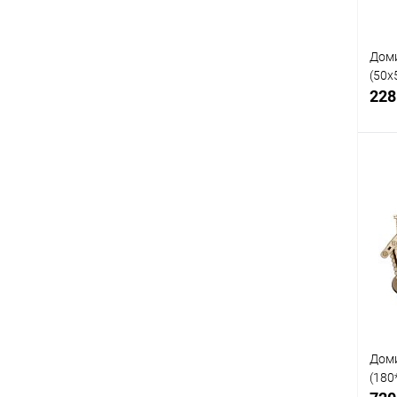
Доми
(50х
228
К
клик
В
Доми
(180