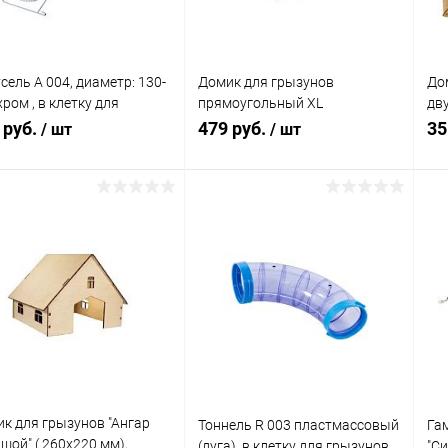
сель А 004, диаметр: 130-
Домик для грызунов
До
хром , в клетку для
прямоугольный XL
дв
зунов
(230х170х130мм), деревянный
(8
 руб.
479 руб.
35
/ шт
/ шт
В корзину
В корзину
упить в 1
Сравнение
Купить в 1
Сравнение
клик
кли
 избранное
В наличии
В избранное
В наличии
к для грызунов "Ангар
Тоннель R 003 пластмассовый
Га
шой" ( 260х220 мм),
(дуга), в клетку для грызунов
"Си