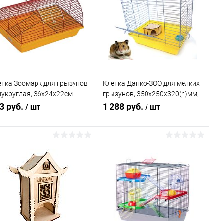
етка Зоомарк для грызунов
Клетка Данко-ЗОО для мелких
лукруглая, 36х24х22см
грызунов, 350х250х320(h)мм,
10ж)
неразборная
3 руб.
1 288 руб.
/ шт
/ шт
В корзину
В корзину
Купить в 1
Сравнение
Купить в 1
Сравнение
к
клик
В избранное
В наличии
В избранное
В наличии