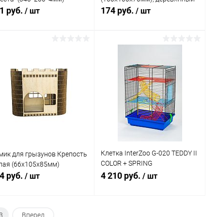
1 руб.
174 руб.
/ шт
/ шт
В корзину
В корзину
Купить в 1
Сравнение
Купить в 1
Сравнение
к
клик
В избранное
В наличии
В избранное
В наличии
Клетка InterZoo G-020 TEDDY II
мик для грызунов Крепость
COLOR + SPRING
лая (66х105х85мм)
(360х240х540мм), для
4 руб.
4 210 руб.
/ шт
/ шт
грызунов, прут цветной
В корзину
В корзину
3
Вперед