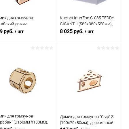
мик для грызунов
Клетка InterZoo G-085 TEDDY
тайский домик
GIGANT II (580х380х550мм),
6х150х185мм)
для грызунов
9 руб.
8 025 руб.
/ шт
/ шт
В корзину
В корзину
Купить в 1
Сравнение
Купить в 1
Сравнение
к
клик
В избранное
В наличии
В избранное
В наличии
мик для грызунов
Домик для грызунов "Сыр" S
арабан" (D160мм h130мм),
(100х70х50мм), деревянный
ревянный