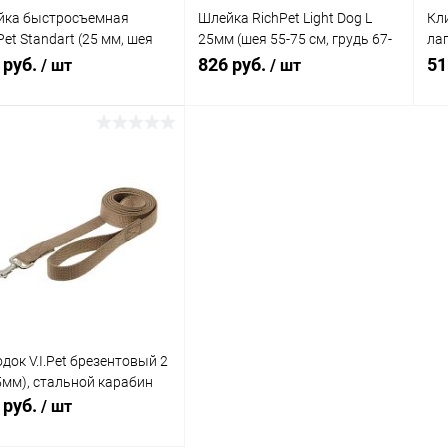
йка быстросъемная
Шлейка RichPet Light Dog L
Кл
Pet Standart (25 мм, шея
25мм (шея 55-75 см, грудь 67-
ла
0см,грудь 55-65 см),
92 см), черный
(К
 руб.
826 руб.
51
/ шт
/ шт
ный
В корзину
В корзину
упить в 1
Сравнение
Купить в 1
Сравнение
клик
кли
 избранное
В наличии
В избранное
В наличии
док V.I.Pet брезентовый 2
5мм), стальной карабин
 руб.
/ шт