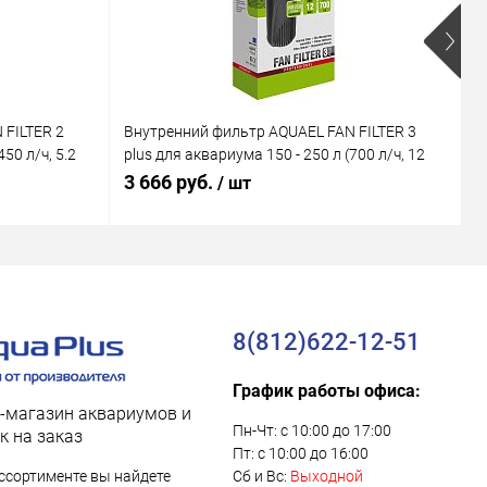
 FILTER 2
Внутренний фильтр AQUAEL FAN FILTER 3
В
50 л/ч, 5.2
plus для аквариума 150 - 250 л (700 л/ч, 12
M
Вт)
В
3 666 руб.
1
/ шт
8(812)622-12-51
График работы офиса:
-магазин аквариумов и
Пн-Чт: с 10:00 до 17:00
к на заказ
Пт: с 10:00 до 16:00
ссортименте вы найдете
Сб и Вс:
Выходной