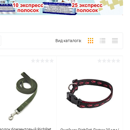
Вид каталога:
водок брезентовый RichPet