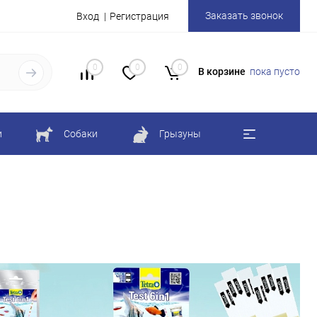
Заказать звонок
Вход
Регистрация
0
0
0
В корзине
пока пусто
и
Собаки
Грызуны