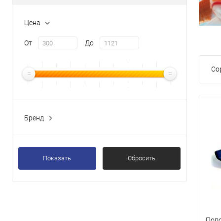
Цена
От
До
Со
Бренд
Показать
Сбросить
Попо