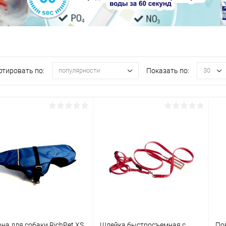
ртировать по:
Показать по:
популярности
30
на для собаки RichPet XS
Шлейка быстросъемная с
По