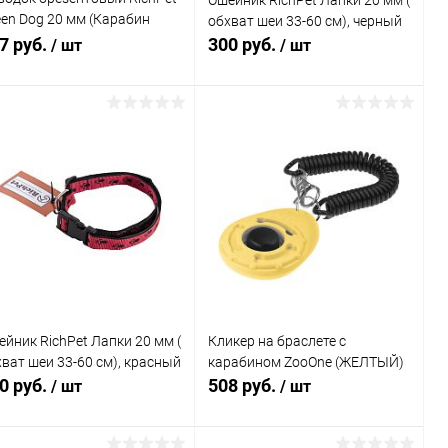
Ошейник RichPet Лапки 20 мм (
een Dog 20 мм (Карабин
обхват шеи 33-60 см), черный
3) Длина 250 см
7 руб.
300 руб.
/ шт
/ шт
В корзину
В корзину
Купить в 1
Сравнение
Купить в 1
Сравнение
к
клик
В избранное
В наличии
В избранное
В наличии
йник RichPet Лапки 20 мм (
Кликер на браслете с
ват шеи 33-60 см), красный
карабином ZooOne (ЖЕЛТЫЙ)
0 руб.
508 руб.
/ шт
/ шт