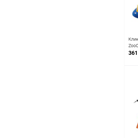
В
Клик
Zoo
361
К
клик
В