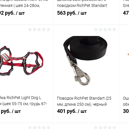
ленная ( шея 24-28см,
поводком RichPet Standart
Gr
ь 33-37см, длина спины
15мм (шея:40-50см, грудь:46-
№2
92 руб.
563 руб.
47
/ шт
/ шт
), синий
58см, длина пов.170см)
В корзину
В корзину
упить в 1
Сравнение
Купить в 1
Сравнение
клик
кли
 избранное
В наличии
В избранное
В наличии
ка RichPet Light Dog L
Поводок RichPet Standart (25
Оше
 (шея 55-75 см, грудь 67-
мм, длина 250 см), черный
обх
м), красный
 руб.
401 руб.
30
/ шт
/ шт