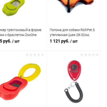
В избранное
В наличии
В избранное
В наличии
икер трёхтоновый в форме
Попона для собаки RichPet S
пки с браслетом ZooOne
утепленная (шея 28-32см,
ЕЛЕНЫЙ)
грудь37-41 см, длина спины
5 руб.
1 121 руб.
/ шт
/ шт
36см), оранжевый
В корзину
В корзину
Купить в 1
Сравнение
Купить в 1
Сравнение
к
клик
В избранное
В наличии
В избранное
В наличии