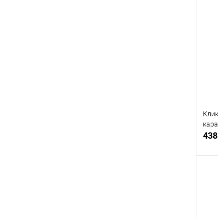
К
клик
В
Клик
кар
438
К
клик