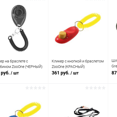
В корзину
В корзину
упить в 1
Сравнение
Купить в 1
Сравнение
клик
кли
 избранное
В наличии
В избранное
В наличии
Шл
ер на браслете с
Кликер с кнопкой и браслетом
Gre
абином ZooOne (ЧЕРНЫЙ)
ZooOne (КРАСНЫЙ)
35-
 руб.
361 руб.
87
/ шт
/ шт
см.
В корзину
В корзину
упить в 1
Сравнение
Купить в 1
Сравнение
клик
кли