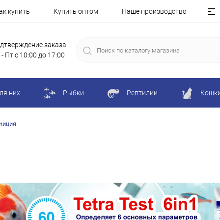
ак купить
Купить оптом
Наше производство
дтверждение заказа
 - Пт с 10:00 до 17:00
ля них
Рыбки
Рептилии
Кошк
униция