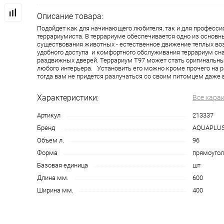
Описание товара:
Подойдет как для начинающего любителя, так и для професси
террариумиста. В террариуме обеспечивается одно из основн
существования животных - естественное движение теплых во
удобного доступа и комфортного обслуживания террариум сн
раздвижных дверей. Террариум Т97 может стать оригиналь
любого интерьера. Установить его можно кроме прочего на р
тогда вам не придется разлучаться со своим питомцем даже 
Характеристики:
Все хара
Артикул
213337
Бренд
AQUAPLU
Объем л.
96
Форма
прямоугол
Базовая единица
шт
Длина мм.
600
Ширина мм.
400