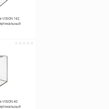
s VISION 162
 вертикальный
ину
Сравнение
Под заказ
s VISION 40
 вертикальный