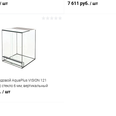
7 611 руб.
/ шт
/ шт
В корзину
В корз
 клик
Сравнение
Купить в 1 клик
ое
В наличии
В избранное
довой AquaPlus VISION 121
) стекло 6 мм, вертикальный
б.
/ шт
В корзину