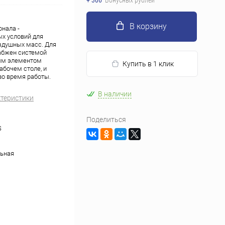
+ 306
Бонусных рублей
В корзину
онала -
ых условий для
здушных масс. Для
абжен системой
ным элементом
Купить в 1 клик
абочем столе, и
во время работы.
В наличии
ктеристики
Поделиться
S
ьная