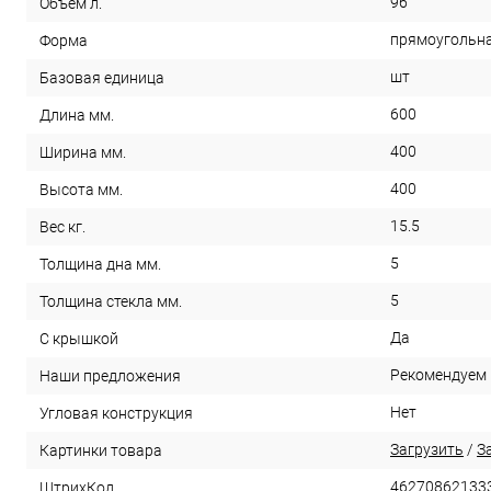
96
Объем л.
прямоугольн
Форма
шт
Базовая единица
600
Длина мм.
400
Ширина мм.
400
Высота мм.
15.5
Вес кг.
5
Толщина дна мм.
5
Толщина стекла мм.
Да
С крышкой
Рекомендуем
Наши предложения
Нет
Угловая конструкция
Загрузить
/
З
Картинки товара
46270862133
ШтрихКод