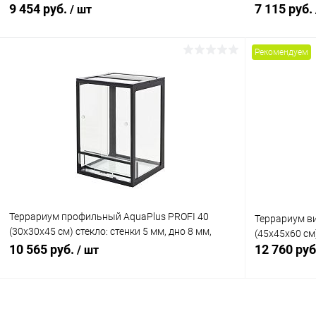
9 454 руб.
7 115 руб.
/ шт
Рекомендуем
В корзину
Купить в 1 клик
Сравнение
Купить в 1
В избранное
В наличии
В избранн
Террариум профильный AquaPlus PROFI 40
Террариум ви
(30х30х45 см) стекло: стенки 5 мм, дно 8 мм,
(45х45х60 см
черный
10 565 руб.
12 760 ру
/ шт
В корзину