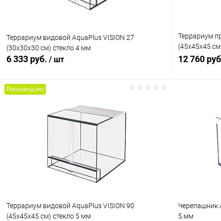
Террариум п
Террариум видовой AquaPlus VISION 27
(45х45х45 см)
(30х30х30 см) стекло 4 мм
черный
6 333 руб.
12 760 ру
/ шт
Рекомендуем
В корзину
Купить в 1 клик
Сравнение
Купить в 1
В избранное
В наличии
В избранн
Террариум видовой AquaPlus VISION 90
Черепашник A
(45х45х45 см) стекло 5 мм
5 мм