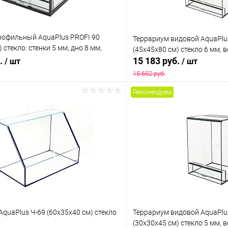
рофильный AquaPlus PROFI 90
Террариум видовой AquaPlu
 стекло: стенки 5 мм, дно 8 мм,
(45х45х80 см) стекло 6 мм,
б.
15 183 руб.
/ шт
/ шт
15 652 руб.
Рекомендуем
В корзину
В корз
 клик
Сравнение
Купить в 1 клик
ое
В наличии
В избранное
quaPlus Ч-69 (60х35х40 см) стекло
Террариум видовой AquaPlu
(30х30х45 см) стекло 5 мм,