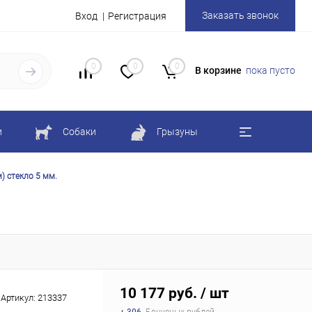
Заказать звонок
Вход
Регистрация
0
0
0
В корзине
пока пусто
и
Собаки
Грызуны
) стекло 5 мм.
10 177 руб.
/ шт
Артикул:
213337