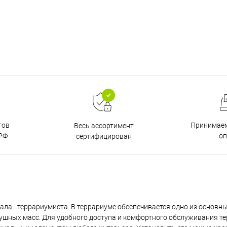
тов
Принимаем
Весь ассортимент
РФ
о
сертифицирован
ала - террариумиста. В террариуме обеспечивается одно из основн
душных масс. Для удобного доступа и комфортного обслуживания т