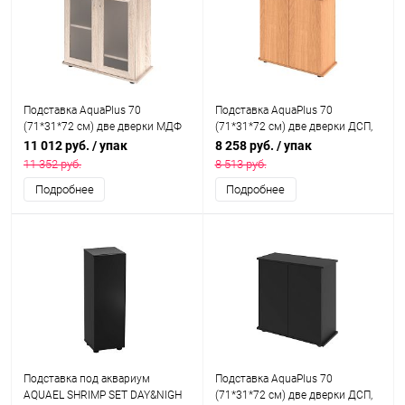
Подставка AquaPlus 70
Подставка AquaPlus 70
(71*31*72 см) две дверки МДФ
(71*31*72 см) две дверки ДСП,
со стеклом, дуб сонома , в
бук, в коробке, подходит для
11 012 руб.
/ упак
8 258 руб.
/ упак
коробке, подходит для модели
модели аквариума LUX П100
11 352 руб.
8 513 руб.
аквариума LUX П100
Подробнее
Подробнее
Подставка под аквариум
Подставка AquaPlus 70
AQUAEL SHRIMP SET DAY&NIGH
(71*31*72 см) две дверки ДСП,