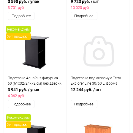
дверки, в коробке, подходит для
3 590 руб.
/ упак
9 723 руб.
/ шт
модели аквариума STD Ф50
3 701 руб.
10 023 руб.
Подробнее
Подробнее
Рекомендуем
Хит продаж
Подставка AquaPlus фигурная
Подставка под аквариум Tetra
60 (61х32/24х72 см) без дверки,
Explorer Line 30/60 L, форма
черная, в коробке, подходит для
"полумесяц"
3 941 руб.
/ упак
12 244 руб.
/ шт
модели аквариума STD Ф70
4 062 руб.
Подробнее
Подробнее
Рекомендуем
Хит продаж