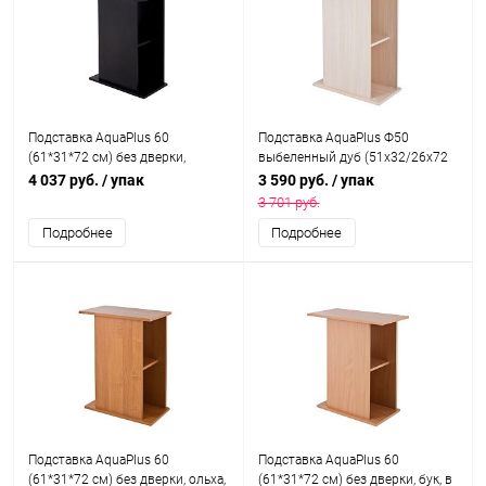
Подставка AquaPlus 60
Подставка AquaPlus Ф50
(61*31*72 см) без дверки,
выбеленный дуб (51х32/26х72
черная , в коробке, подходит
см) фигурная, без дверки, в
4 037 руб.
/ упак
3 590 руб.
/ упак
для моделей аквариумов STD
коробке, подходит для модели
3 701 руб.
П72
аквариума STD Ф50
Подробнее
Подробнее
Подставка AquaPlus 60
Подставка AquaPlus 60
(61*31*72 см) без дверки, ольха,
(61*31*72 см) без дверки, бук, в