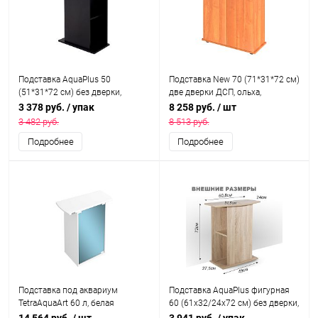
Подставка AquaPlus 50
Пoдставка New 70 (71*31*72 см)
(51*31*72 см) без дверки,
две дверки ДСП, ольха,
черная, в коробке, подходит для
собранная
3 378 руб.
/ упак
8 258 руб.
/ шт
моделей аквариумов STD П60
3 482 руб.
8 513 руб.
Подробнее
Подробнее
Подставка под аквариум
Подставка AquaPlus фигурная
TetraAquaArt 60 л, белая
60 (61х32/24х72 см) без дверки,
дуб сонома, в коробке,