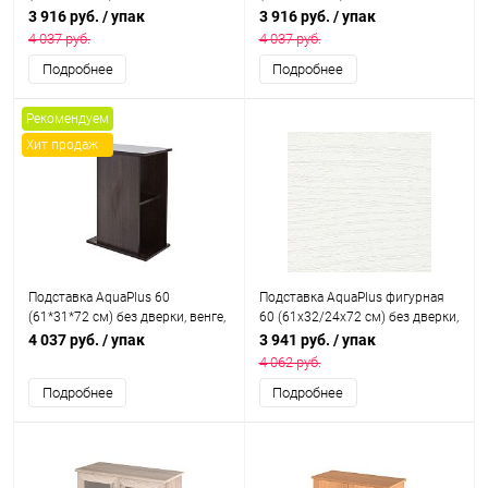
в коробке, подходит для
коробке, подходит для моделей
3 916 руб.
/ упак
3 916 руб.
/ упак
моделей аквариумов STD П72
аквариумов STD П72
4 037 руб.
4 037 руб.
Подробнее
Подробнее
Рекомендуем
Хит продаж
Подставка AquaPlus 60
Подставка AquaPlus фигурная
(61*31*72 см) без дверки, венге,
60 (61х32/24х72 см) без дверки,
в коробке, подходит для
белое дерево, в коробке,
4 037 руб.
/ упак
3 941 руб.
/ упак
моделей аквариумов STD П72
подходит для модели
4 062 руб.
аквариума STD Ф70
Подробнее
Подробнее