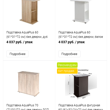
Подставка AquaPlus 60
Подставка AquaPlus 60
(61*31*72 см) без дверки, дуб
(61*31*72 см) без дверки, белое
сонома, в коробке, подходит
дерево, в коробке, подходит для
4 037 руб.
/ упак
4 037 руб.
/ упак
для моделей аквариумов STD
моделей аквариумов STD П72
П72
Подробнее
Подробнее
Рекомендуем
Хит продаж
Подставка AquaPlus 70
Подставка AquaPlus фигурная
(71*31*72 см) две дверки ДСП,
60 (61х32/24х72 см) без дверки,