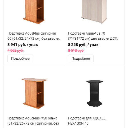
Подставка AquaPlus фигурная
Подставка AquaPlus 70
60 (61х32/24х72 см) без дверки,
(71*31*72 см) две дверки ДСП,
ольха, в коробке, подходит для
выбеленный дуб, в коробке,
3 941 руб.
/ упак
8 258 руб.
/ упак
модели аквариума STD Ф70
подходит для модели
4 062 руб.
8 513 руб.
аквариума LUX П100
Подробнее
Подробнее
Подставка AquaPlus Ф50 ольха
Подставка для AQUAEL
(51х32/26х72 см) фигурная, без
HEXAGON 45