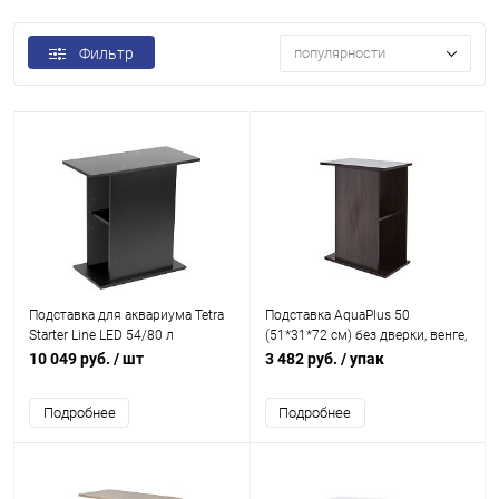
Фильтр
популярности
Подставка для аквариума Tetra
Подставка AquaPlus 50
Starter Line LED 54/80 л
(51*31*72 см) без дверки, венге,
в коробке, подходит для
10 049 руб.
/ шт
3 482 руб.
/ упак
моделей аквариумов STD П60
Подробнее
Подробнее