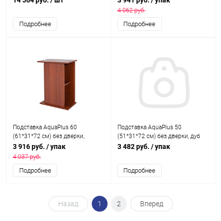
14 564 руб.
/ шт
3 941 руб.
/ упак
подходит для модели
4 062 руб.
аквариума STD Ф70
Подробнее
Подробнее
Подставка AquaPlus 60
Подставка AquaPlus 50
(61*31*72 см) без дверки,
(51*31*72 см) без дверки, дуб
итальянский орех, в коробке,
сонома, в коробке, подходит
3 916 руб.
/ упак
3 482 руб.
/ упак
подходит для моделей
для моделей аквариумов STD
4 037 руб.
аквариумов STD П72
П60
Подробнее
Подробнее
Назад
1
2
Вперед