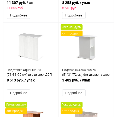
30, черная
черная, в коробке, подходит для
11 307 руб.
/ шт
8 258 руб.
/ упак
модели аквариума LUX П100
11 656 руб.
8 513 руб.
Подробнее
Подробнее
Рекомендуем
Хит продаж
Подставка AquaPlus 70
Подставка AquaPlus 50
(71*31*72 см) две дверки ДСП,
(51*31*72 см) без дверки, белое
белое дерево, в коробке,
дерево, в коробке, подходит для
8 513 руб.
/ упак
3 482 руб.
/ упак
подходит для модели
моделей аквариумов STD П60
аквариума LUX П100
Подробнее
Подробнее
Рекомендуем
Рекомендуем
Хит продаж
Хит продаж