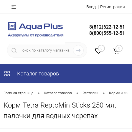
Вход
Регистрация
8(812)622-12-51
8(800)555-12-51
0
0
Каталог товаров
•
•
•
Главная страница
Каталог товаров
Рептилии
Корма и лако
Корм Tetra ReptoMin Sticks 250 мл,
палочки для водных черепах