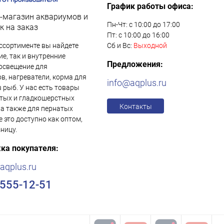
График работы офиса:
-магазин аквариумов и
Пн-Чт: с 10:00 до 17:00
к на заказ
Пт: с 10:00 до 16:00
ссортименте вы найдете
Сб и Вс:
Выходной
е, так и внутренние
Предложения:
освещение для
в, нагреватели, корма для
info@aqplus.ru
в рыб. У нас есть товары
тых и гладкошерстных
Контакты
 а также для пернатых
е это доступно как оптом,
зницу.
ка покупателя:
aqplus.ru
)555-12-51