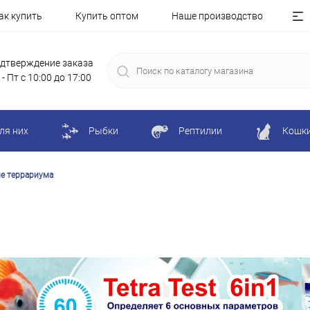
ак купить
Купить оптом
Наше производство
дтверждение заказа
 - Пт с 10:00 до 17:00
ля них
Рыбки
Рептилии
Кошк
е террариума