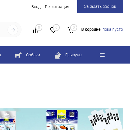
Заказать звонок
Вход
Регистрация
0
0
0
В корзине
пока пусто
и
Собаки
Грызуны