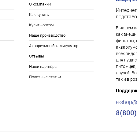
О компании
Интернет
Как купить
подставо
Купить оптом
В нашем а
как внешни
Наше производство
фильтры, 
Аквариумный калькулятор
аквариумо
всех видо
Отзывы
для пушис
питомцев,
Наши партнёры
друзей. Вс
Полезные статьи
так и в ро
Поддерж
e-shop@
8(800