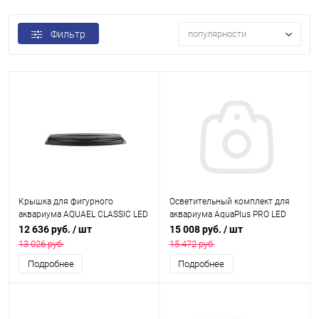
Фильтр
популярности
Крышка для фигурного
Осветительный комплект для
аквариума AQUAEL CLASSIC LED
аквариума AquaPlus PRO LED
80х350 мм (модуль RETRO FIT
1250, с лампами LEDDY TUBE
12 636 руб.
/ шт
15 008 руб.
/ шт
Sunny 16 Вт - 1 шт.)
Retro Fit Sunny 4х18 Вт
13 026 руб.
15 472 руб.
Подробнее
Подробнее