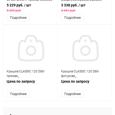
мм
400х250 мм, осветительный
5 229 руб.
/ шт
3 338 руб.
/ шт
модуль 11 Вт
5 390 руб.
3 441 руб.
Подробнее
Подробнее
Kрышка CLASSIC 120 D&N
Kрышка CLASSIC 120 D&N
прямая_
фигурная_
Цена по запросу
Цена по запросу
Подробнее
Подробнее