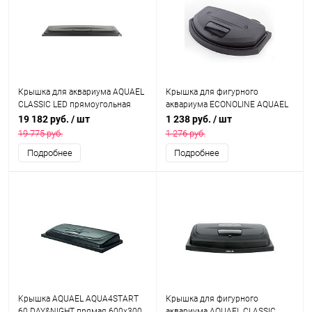
Крышка для аквариума AQUAEL
Крышка для фигурного
CLASSIC LED прямоугольная
аквариума ECONOLINE AQUAEL
1200х400 мм, со светодиодным
400х250, осветительный
19 182 руб.
/ шт
1 238 руб.
/ шт
модулем LEDDY TUBE RETRO FIT
модуль 11 Вт
19 775 руб.
1 276 руб.
Sunny 18 Вт (2 шт.)
Подробнее
Подробнее
Kрышка AQUAEL AQUA4START
Крышка для фигурного
60 DAY&NIGHT прямая 600х300
аквариума AQUAEL CLASSIC