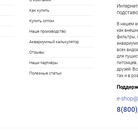
Интернет
Как купить
подставо
Купить оптом
В нашем а
как внешни
Наше производство
фильтры, 
Аквариумный калькулятор
аквариумо
всех видо
Отзывы
для пушис
питомцев,
Наши партнёры
друзей. Вс
Полезные статьи
так и в ро
Поддерж
e-shop@
8(800