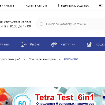
ак купить
Купить оптом
Наше производство
дтверждение заказа
 - Пт с 10:00 до 17:00
ля них
Рыбки
Рептилии
Кошк
•
•
коративных рыб
Специальные корма
Лакомства