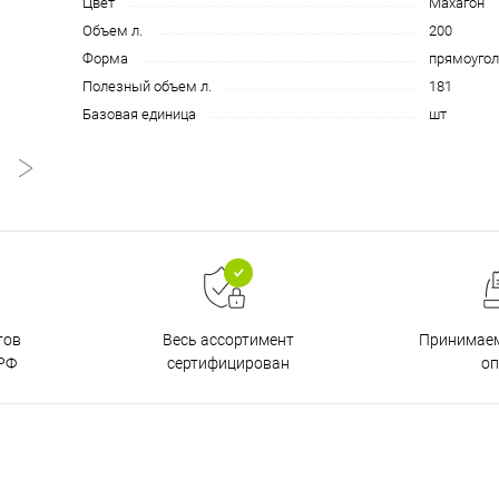
Цвет
Махагон
Объем л.
200
Форма
прямоугол
Полезный объем л.
181
Базовая единица
шт
тов
Принимаем
Весь ассортимент
РФ
о
сертифицирован