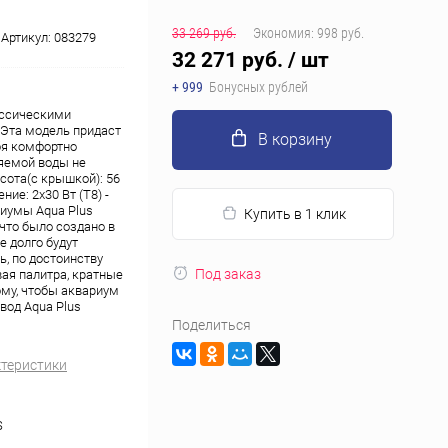
33 269 руб.
Экономия:
998 руб.
Артикул:
083279
32 271 руб.
/ шт
+ 999
Бонусных рублей
ассическими
 Эта модель придаст
В корзину
бя комфортно
яемой воды не
ысота(с крышкой): 56
ние: 2х30 Вт (Т8) -
риумы Aqua Plus
Купить в 1 клик
 что было создано в
 долго будут
, по достоинству
Под заказ
ая палитра, кратные
му, чтобы аквариум
вод Aqua Plus
Поделиться
ктеристики
S