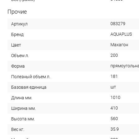
Прочие
083279
Артикул
AQUAPLUS
Бренд
Махагон
Цвет
200
Объем л.
прямоугольн
Форма
181
Полезный объем л.
шт
Базовая единица
1010
Длина мм.
410
Ширина мм.
560
Высота мм.
35.9
Вес кг.