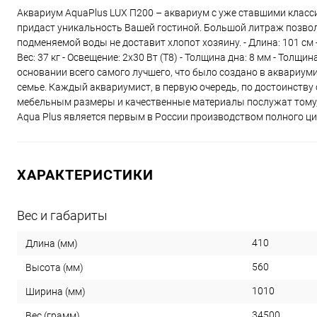
Аквариум AquaPlus LUX П200 – аквариум с уже ставшими класс
придаст уникальность Вашей гостиной. Большой литраж позвол
подменяемой воды не доставит хлопот хозяину. - Длина: 101 см - 
Вес: 37 кг - Освещение: 2х30 Вт (Т8) - Толщина дна: 8 мм - Толщ
основании всего самого лучшего, что было создано в аквариум
семье. Каждый аквариумист, в первую очередь, по достоинству
мебельным размеры и качественные материалы послужат тому,
Aqua Plus является первым в России производством полного ци
ХАРАКТЕРИСТИКИ
Вес и габариты
410
Длина (мм)
560
Высота (мм)
1010
Ширина (мм)
34500
Вес (грамм)