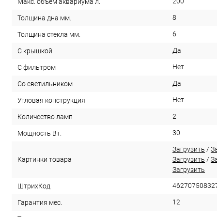
200
Макс. объем аквариума л.
8
Толщина дна мм.
6
Толщина стекла мм.
Да
С крышкой
Нет
С фильтром
Да
Со светильником
Нет
Угловая конструкция
2
Количество ламп
30
Мощность Вт.
Загрузить
/
З
Картинки товара
Загрузить
/
З
Загрузить
46270750832
ШтрихКод
12
Гарантия мес.