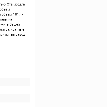
тью. Эта модель
 объем
 объем: 181 л -
отаны на
лужить Вашей
алитра, кратные
вариумный завод