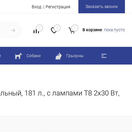
Заказать звонок
Вход
Регистрация
0
0
0
В корзине
пока пусто
и
Собаки
Грызуны
ьный, 181 л., с лампами Т8 2х30 Вт,