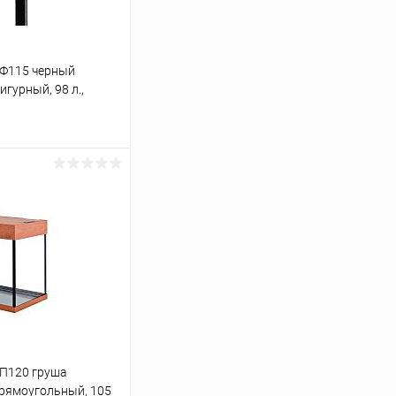
 Ф115 черный
игурный, 98 л.,
ину
Сравнение
Под заказ
 П120 груша
 прямоугольный, 105