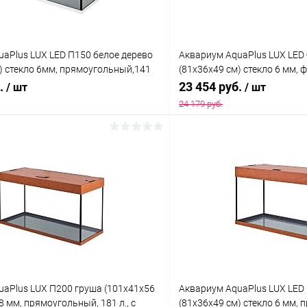
aPlus LUX LED П150 белое дерево
Аквариум AquaPlus LUX LED
) стекло 6мм, прямоугольный,141
(81х36х49 см) стекло 6 мм, ф
врик
аквар. коврик
б.
23 454 руб.
/ шт
/ шт
24 179 руб.
В корзину
В корз
 клик
Сравнение
Купить в 1 клик
ое
В наличии
В избранное
uaPlus LUX П200 груша (101х41х56
Аквариум AquaPlus LUX LED
8 мм, прямоугольный, 181 л., с
(81х36х49 см) стекло 6 мм,