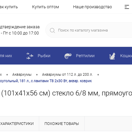
ак купить
Купить оптом
Наше производство
дтверждение заказа
 - Пт с 10:00 до 17:00
ля них
Рыбки
Рептилии
Кошк
•
•
•
х
Аквариумы
Аквариумы от 112 л. до 200 л.
угольный, 181 л., с лампами Т8 2х30 Вт, аквар. коврик
101х41х56 см) стекло 6/8 мм, прямоугол
ХАРАКТЕРИСТИКИ
ПОХОЖИЕ ТОВАРЫ