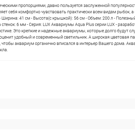
ическими пропорциями, давно пользуется заслуженной популярнос
яет себя комфортно чувствовать практически всем видам рыбок, а
Ширина: 41 см - Высота(с крышкой): 56 см - Объем: 200 л - Полезный
ина стенок: 6 мм - Серия: LUX Аквариумы Aqua Plus серии LUX - разраб
истике. Это крепкие и надежные аквариумы, которые долго будут с
 оценит удобный и современный светильник. А широкая цветовая п
 чтобы аквариум органично вписался в интерьер Вашего дома. Ак
кла.