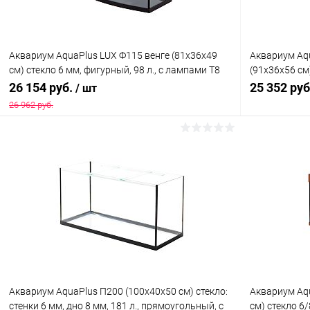
Аквариум AquaPlus LUX Ф115 венге (81х36х49
Аквариум Aqu
см) стекло 6 мм, фигурный, 98 л., с лампами Т8
(91х36х56 см
2х18Вт, аквар. коврик
л., аквар. ко
26 154 руб.
25 352 ру
/ шт
26 962 руб.
В корзину
Купить в 1 клик
Сравнение
Купить в 1
В избранное
Под заказ
В избранн
Аквариум AquaPlus П200 (100х40х50 см) стекло:
Аквариум Aq
стенки 6 мм, дно 8 мм, 181 л., прямоугольный, с
см) стекло 6/