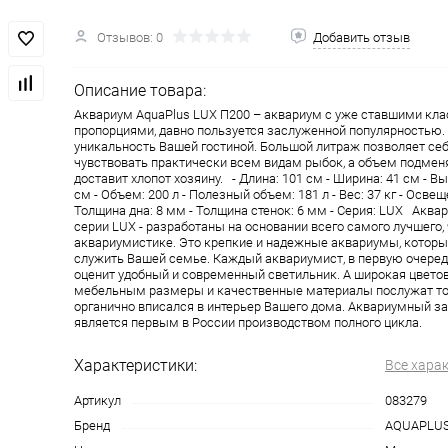
Отзывов: 0
Добавить отзыв
Описание товара:
Аквариум AquaPlus LUX П200 – аквариум с уже ставшими кл
пропорциями, давно пользуется заслуженной популярностью.
уникальность Вашей гостиной. Большой литраж позволяет се
чувствовать практически всем видам рыбок, а объем подмен
доставит хлопот хозяину. - Длина: 101 см - Ширина: 41 см - В
см - Объем: 200 л - Полезный объем: 181 л - Вес: 37 кг - Освеще
Толщина дна: 8 мм - Толщина стенок: 6 мм - Серия: LUX Аква
серии LUX - разработаны на основании всего самого лучшего,
аквариумистике. Это крепкие и надежные аквариумы, которые
служить Вашей семье. Каждый аквариумист, в первую очередь
оценит удобный и современный светильник. А широкая цветов
мебельным размеры и качественные материалы послужат то
органично вписался в интерьер Вашего дома. Аквариумный за
является первым в России производством полного цикла.
Характеристики:
Все хара
Артикул
083279
Бренд
AQUAPLU