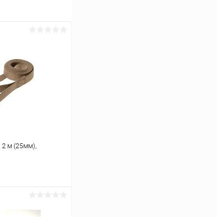
 2 м (25мм),
ину