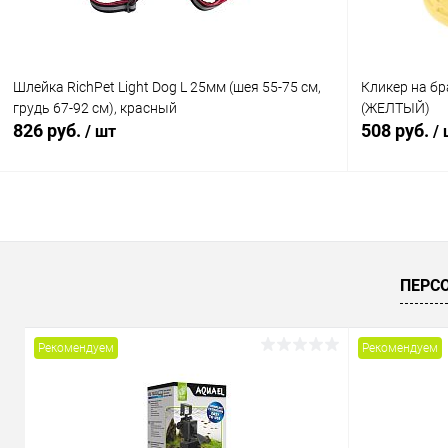
Шлейка RichPet Light Dog L 25мм (шея 55-75 см,
Кликер на бр
грудь 67-92 см), красный
(ЖЕЛТЫЙ)
826 руб.
508 руб.
/ шт
/
В корзину
Купить в 1 клик
Сравнение
Купить в 1
ПЕРС
В избранное
В наличии
В избранн
Рекомендуем
Рекомендуем