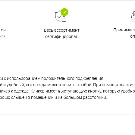
тов
Принимаем
Весь ассортимент
РФ
о
сертифицирован
ки с использованием положительного подкрепления.
ий и удобный, его всегда можно носить с собой. При помощи эласти
кликер к одежде. Кликер имеет выступающую кнопку, которую удоб
хорошо слышен в помещении и на большом расстоянии.