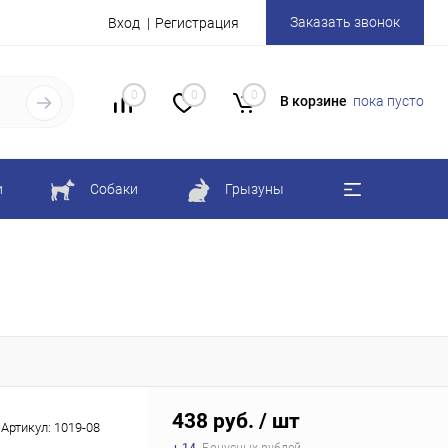
Заказать звонок
Вход
Регистрация
0
0
0
В корзине
пока пусто
и
Собаки
Грызуны
438 руб.
/ шт
Артикул:
1019-08