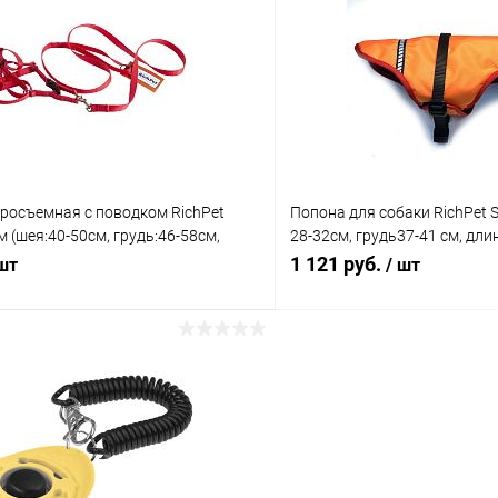
 клик
Сравнение
Купить в 1 клик
ое
В наличии
В избранное
росъемная с поводком RichPet
Попона для собаки RichPet 
м (шея:40-50см, грудь:46-58см,
28-32см, грудь37-41 см, дли
0см)
оранжевый
1 121 руб.
 шт
/ шт
В корзину
В корз
 клик
Сравнение
Купить в 1 клик
ое
В наличии
В избранное