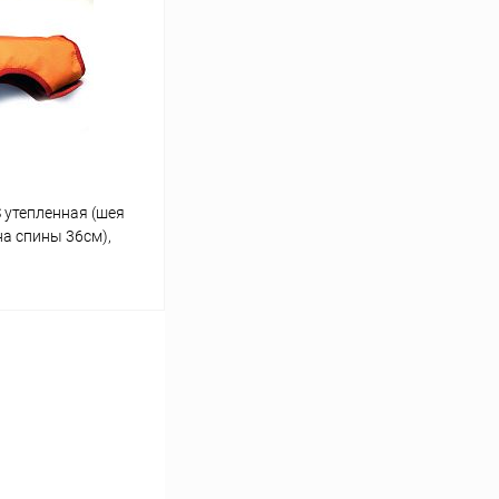
Сравнение
В наличии
S утепленная (шея
на спины 36см),
ину
Сравнение
В наличии