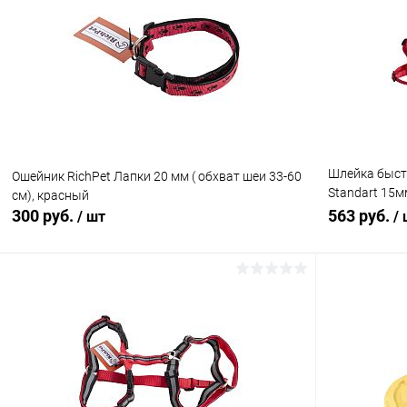
Купить в 1 клик
Сравнение
Купить в 1
В избранное
В наличии
В избранн
Шлейка быст
Ошейник RichPet Лапки 20 мм ( обхват шеи 33-60
Standart 15м
см), красный
длина пов.17
300 руб.
563 руб.
/ шт
/
В корзину
Купить в 1 клик
Сравнение
Купить в 1
В избранное
В наличии
В избранн