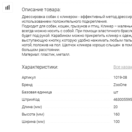
Описание товара:
Дрессировка собак с кликером - эффективный метод дрессир
использованием положительного подкрепления.
Подходит для собак, кошек, грызунов и птиц. Кликер – маленьк
всегда можно носить с собой. При помощи эластичного брасл
будет под рукой. Карабином можно прикрепить кликер к одеж
выступающую кнопку, которую удобно нажимать любым пальц
ногой, положив на пол. Щелчок кликера хорошо слышен в пом
большом расстоянии.
Материал: пластик, металл.
Характеристики:
Все хара
Артикул
1019-08
Бренд
ZooOne
Базовая единица
шт
ШтрихКод
463005595
Длина (мм)
20
Высота (мм)
160
Ширина (мм)
100