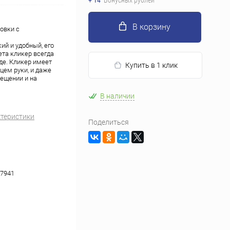
+ 14
Бонусных рублей
В корзину
овки с
ий и удобный, его
ета кликер всегда
де. Кликер имеет
Купить в 1 клик
ем руки, и даже
ещении и на
В наличии
ктеристики
Поделиться
7941