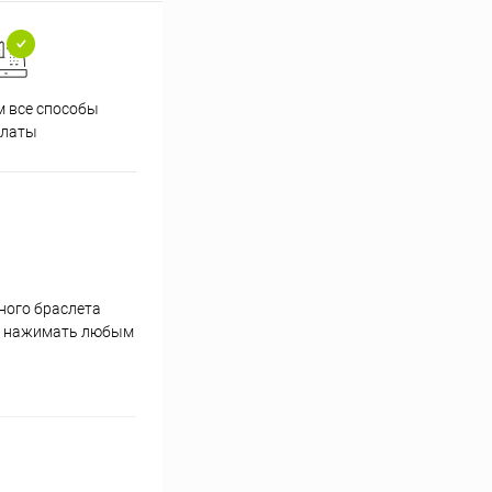
 все способы
Принимаем заказы на сайте
Проф
платы
круглосуточно
чного браслета
но нажимать любым