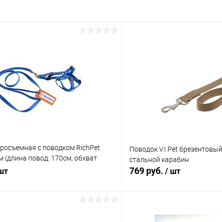
росъемная с поводком RichPet
Поводок V.I.Pet брезентовый
м (длина повод. 170см, обхват
стальной карабин
 обхват груди:46-58см)
769 руб.
 шт
/ шт
В корзину
В корз