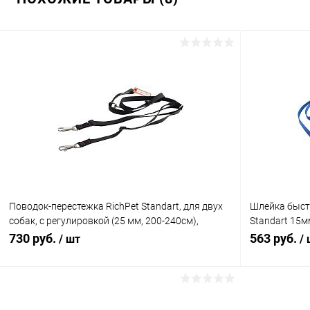
Поводок-перестежка RichPet Standart, для двух
Шлейка быст
собак, с регулировкой (25 мм, 200-240см),
Standart 15м
черный
шеи:40-50см,
730 руб.
563 руб.
/ шт
/
В корзину