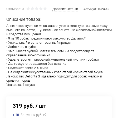
Отзывов: 0
Добавить отзыв
Артикул:
102403
Описание товара:
Аппетитное куриное мясо, завернутое в жесткую говяжью кожу
высшего качества, – уникальное сочетание жевательной косточки
и средства поощрения.
• 9 из 10 собак предпочитают лакомство Делайтс*
• Уникальный и запатентованный продукт
• Заботится о зубах
• Уменьшает зубной налет и тем самым предотвращает
образование зубного камня
• Удовлетворяет природный жевательный инстинкт собаки
• Долго жуется, съедается без остатка
• Содержит всего 2 % жира
• Не содержит искусственных красителей и усилителей вкуса.
Лакомство Delights S идеально подходит для собак мелких и
средних пород.
Упаковка: 1 штука.
319 руб.
/ шт
+ 10
Бонусных рублей