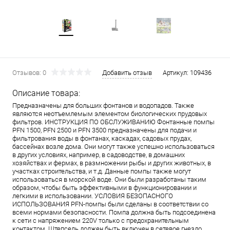
Отзывов: 0
Добавить отзыв
Артикул:
109436
Описание товара:
Предназначены для больших фонтанов и водопадов. Также
являются неотъемлемым элементом биологических прудовых
фильтров. ИНСТРУКЦИЯ ПО ОБСЛУЖИВАНИЮ Фонтанные помпы
PFN 1500, PFN 2500 и PFN 3500 предназначены для подачи и
фильтрования воды в фонтанах, каскадах, садовых прудах,
бассейнах возле дома. Они могут также успешно использоваться
в других условиях, например, в садоводстве, в домашних
хозяйствах и фермах, в размножении рыбы и других животных, в
участках строительства, и т.д. Данные помпы также могут
использоваться в морской воде. Они были разработаны таким
образом, чтобы быть эффективными в функционировании и
легкими в использовании. УСЛОВИЯ БЕЗОПАСНОГО
ИСПОЛЬЗОВАНИЯ PFN-помпы были сделаны в соответствии со
всеми нормами безопасности. Помпа должна быть подсоединена
к сети с напряжением 220V только с предохранительным
контактом. Штепсель должен быть включен в сетевое гнездо,