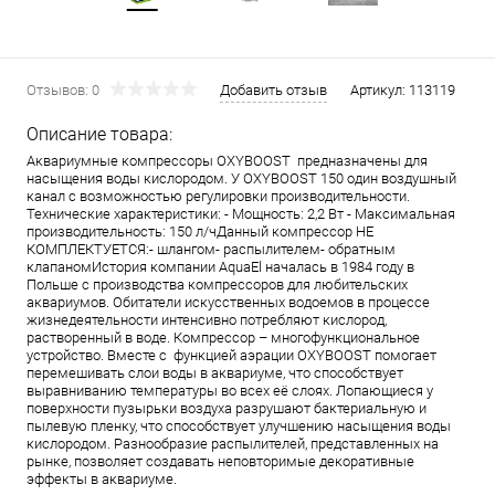
Отзывов: 0
Добавить отзыв
Артикул:
113119
Описание товара:
Аквариумные компрессоры OXYBOOST предназначены для
насыщения воды кислородом. У OXYBOOST 150 один воздушный
канал с возможностью регулировки производительности.
Технические характеристики: - Мощность: 2,2 Вт - Максимальная
производительность: 150 л/чДанный компрессор НЕ
КОМПЛЕКТУЕТСЯ:- шлангом- распылителем- обратным
клапаномИстория компании AquaEl началась в 1984 году в
Польше с производства компрессоров для любительских
аквариумов. Обитатели искусственных водоемов в процессе
жизнедеятельности интенсивно потребляют кислород,
растворенный в воде. Компрессор – многофункциональное
устройство. Вместе с функцией аэрации OXYBOOST помогает
перемешивать слои воды в аквариуме, что способствует
выравниванию температуры во всех её слоях. Лопающиеся у
поверхности пузырьки воздуха разрушают бактериальную и
пылевую пленку, что способствует улучшению насыщения воды
кислородом. Разнообразие распылителей, представленных на
рынке, позволяет создавать неповторимые декоративные
эффекты в аквариуме.