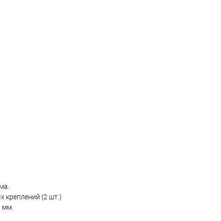
ма.
 креплений (2 шт.)
 мм.