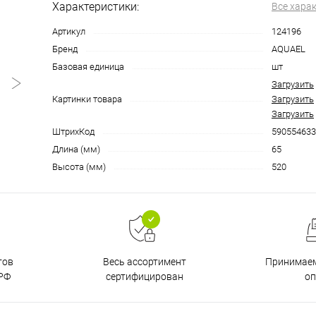
Характеристики:
Все хара
Артикул
124196
Бренд
AQUAEL
Базовая единица
шт
Загрузить
Картинки товара
Загрузить
Загрузить
ШтрихКод
590554633
Длина (мм)
65
Высота (мм)
520
тов
Принимаем
Весь ассортимент
РФ
о
сертифицирован