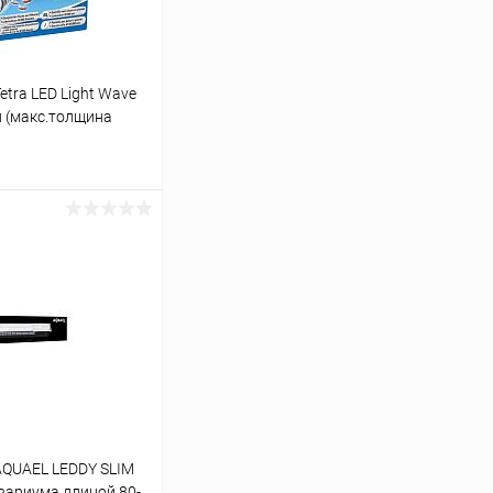
tra LED Light Wave
л (макс.толщина
ину
Сравнение
В наличии
AQUAEL LEDDY SLIM
квариума длиной 80-