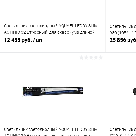
Cветильник светодиодный AQUAEL LEDDY SLIM
Cветильник с
ACTINIC 32 Вт черный, для аквариума длиной
980 (1056 - 
80-100 см
12 485 руб.
25 856 ру
/ шт
В корзину
Купить в 1 клик
Сравнение
Купить в 1
В избранное
В наличии
В избранн
Cветильник светодиодный AQUAEL LEDDY SLIM
Светильник 
ACTINIC 36 Вт черный, для аквариума длиной
32W SUNNY D