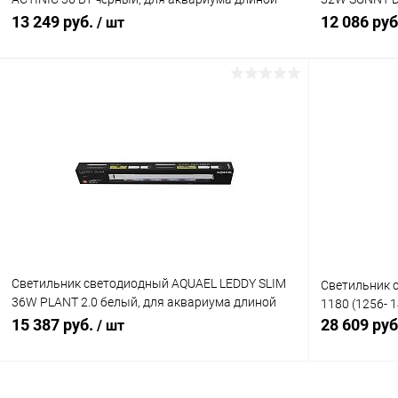
100-120 см
80-107см
13 249 руб.
12 086 ру
/ шт
В корзину
Купить в 1 клик
Сравнение
Купить в 1
В избранное
В наличии
В избранн
Светильник светодиодный AQUAEL LEDDY SLIM
Cветильник с
36W PLANT 2.0 белый, для аквариума длиной
1180 (1256- 
100 - 127см
15 387 руб.
28 609 ру
/ шт
В корзину