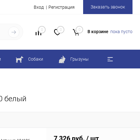
Заказать звонок
Вход
Регистрация
0
0
0
В корзине
пока пусто
и
Собаки
Грызуны
0 белый
7 326 руб.
/ шт