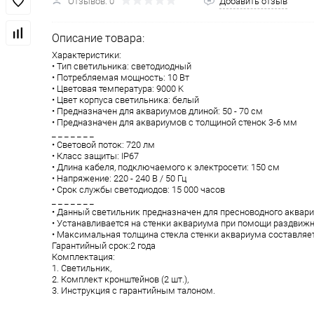
Отзывов: 0
Добавить отзыв
Описание товара:
Характеристики:
• Тип светильника: светодиодный
• Потребляемая мощность: 10 Вт
• Цветовая температура: 9000 K
• Цвет корпуса светильника: белый
• Предназначен для аквариумов длиной: 50 - 70 см
• Предназначен для аквариумов с толщиной стенок 3-6 мм
_ _ _ _ _ _ _
• Световой поток: 720 лм
• Класс защиты: IP67
• Длина кабеля, подключаемого к электросети: 150 см
• Напряжение: 220 - 240 В / 50 Гц
• Срок службы светодиодов: 15 000 часов
_ _ _ _ _ _ _
• Данный светильник предназначен для пресноводного аквари
• Устанавливается на стенки аквариума при помощи раздвижн
• Максимальная толщина стекла стенки аквариума составляет
Гарантийный срок:2 года
Комплектация:
1. Светильник,
2. Комплект кронштейнов (2 шт.),
3. Инструкция с гарантийным талоном.