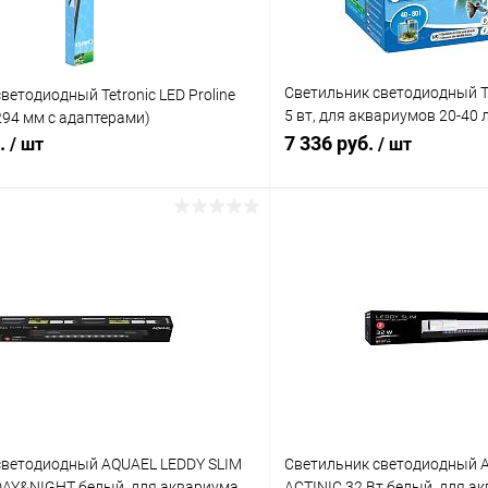
Светильник светодиодный Te
ветодиодный Tetronic LED Proline
5 вт, для аквариумов 20-40 
1294 мм с адаптерами)
стекла 6мм)
б.
7 336 руб.
/ шт
/ шт
В корзину
В корз
 клик
Сравнение
Купить в 1 клик
ое
В наличии
В избранное
светодиодный AQUAEL LEDDY SLIM
Светильник светодиодный 
AY&NIGHT белый, для аквариума
ACTINIC 32 Вт белый, для а