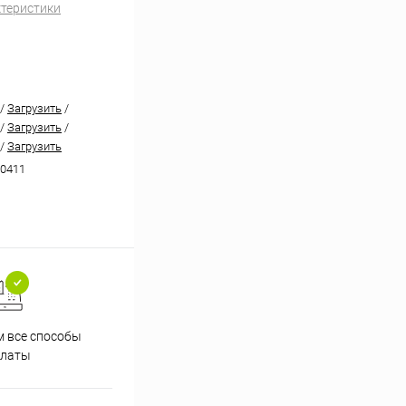
ктеристики
/
Загрузить
/
/
Загрузить
/
/
Загрузить
0411
 все способы
Принимаем заказы на сайте
Проф
платы
круглосуточно