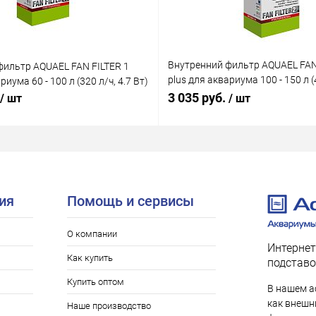
Внутренний фильтр AQUAEL FAN
фильтр AQUAEL FAN FILTER 1
plus для аквариума 100 - 150 л (4
риума 60 - 100 л (320 л/ч, 4.7 Вт)
Вт)
3 035 руб.
/ шт
/ шт
ия
Помощь и сервисы
О компании
Интернет
Как купить
подставо
Купить оптом
В нашем а
как внешни
Наше производство