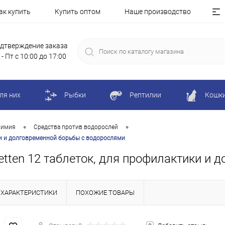
ак купить
Купить оптом
Наше производство
дтверждение заказа
 - Пт с 10:00 до 17:00
ля них
Рыбки
Рептилии
Кошк
•
•
химия
Средства против водорослей
ики и долговременной борьбы с водорослями
getten 12 таблеток, для профилактики и
ХАРАКТЕРИСТИКИ
ПОХОЖИЕ ТОВАРЫ