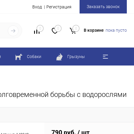
Заказать звонок
Вход
Регистрация
0
0
0
В корзине
пока пусто
и
Собаки
Грызуны
 долговременной борьбы с водорослями
790 руб.
/ шт