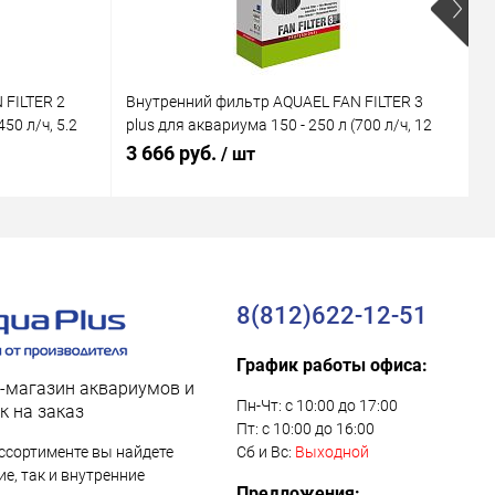
 FILTER 2
Внутренний фильтр AQUAEL FAN FILTER 3
В
50 л/ч, 5.2
plus для аквариума 150 - 250 л (700 л/ч, 12
M
Вт)
В
3 666 руб.
1
/ шт
8(812)622-12-51
График работы офиса:
-магазин аквариумов и
Пн-Чт: с 10:00 до 17:00
к на заказ
Пт: с 10:00 до 16:00
ссортименте вы найдете
Сб и Вс:
Выходной
е, так и внутренние
Предложения: