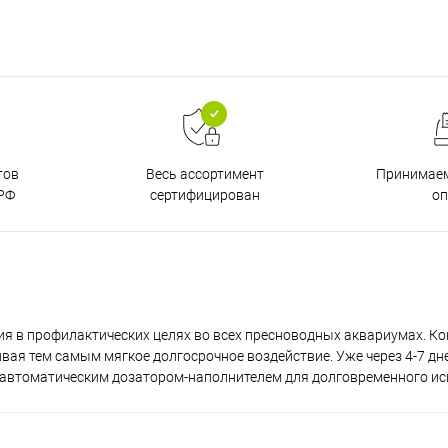
тов
Принимаем
Весь ассортимент
РФ
о
сертифицирован
я в профилактических целях во всех пресноводных аквариумах. К
вая тем самым мягкое долгосрочное воздействие. Уже через 4-7 дн
С автоматическим дозатором-наполнителем для долговременного и