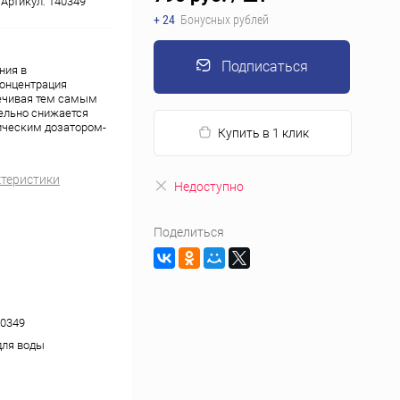
Артикул:
140349
+ 24
Бонусных рублей
Подписаться
ния в
Концентрация
печивая тем самым
тельно снижается
тическим дозатором-
Купить в 1 клик
ктеристики
Недоступно
Поделиться
0349
для воды