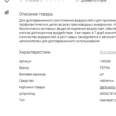
Отзывов: 0
Добавить отзыв
Описание товара:
Для долговременного уничтожения водорослей и для примене
профилактических целях во всех пресноводных аквариумах. 
биологически активных веществ медленно возрастает, обес
мягкое долгосрочное воздействие. Уже через 4-7 дней значи
количество водорослей, а рост новых замедляется.С автома
наполнителем для долговременного использования
Характеристики:
Все хара
Артикул
140349
Бренд
TETRA
Базовая единица
шт
Средство
таблетки
Картинки товара
Загрузить
ШтрихКод
400421814
Тип
препарат 