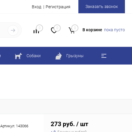
Заказать звонок
Вход
Регистрация
0
0
0
В корзине
пока пусто
и
Собаки
Грызуны
273 руб.
/ шт
Артикул:
143066