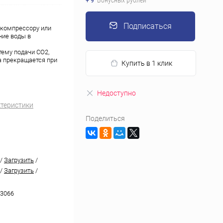
+ 9
Бонусных рублей
Подписаться
 компрессору или
ние воды в
тему подачи СО2,
ча прекращается при
Купить в 1 клик
Недоступно
ктеристики
Поделиться
/
Загрузить
/
/
Загрузить
/
3066