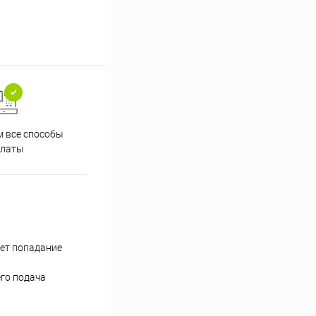
 все способы
Принимаем заказы на сайте
Проф
платы
круглосуточно
ает попадание
его подача