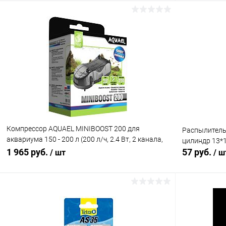
В корзину
Купить в 1 клик
Сравнение
Купить в 1
В избранное
В наличии
В избранн
Компрессор AQUAEL MINIBOOST 200 для
Распылитель
аквариума 150 - 200 л (200 л/ч, 2.4 Вт, 2 канала,
цилиндр 13*1
регулируемый)
1 965 руб.
57 руб.
/ шт
/ ш
В корзину
Купить в 1 клик
Сравнение
Купить в 1