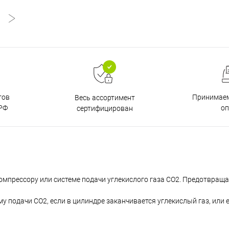
тов
Принимаем
Весь ассортимент
РФ
о
сертифицирован
омпрессору или системе подачи углекислого газа СО2. Предотвращ
у подачи СО2, если в цилиндре заканчивается углекислый газ, или 