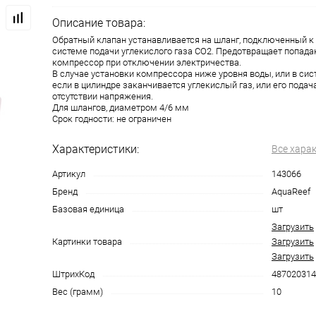
Описание товара:
Обратный клапан устанавливается на шланг, подключенный к
системе подачи углекислого газа СО2. Предотвращает попада
компрессор при отключении электричества.
В случае установки компрессора ниже уровня воды, или в сис
если в цилиндре заканчивается углекислый газ, или его пода
отсутствии напряжения.
Для шлангов, диаметром 4/6 мм
Срок годности: не ограничен
Характеристики:
Все хара
Артикул
143066
Бренд
AquaReef
Базовая единица
шт
Загрузить
Картинки товара
Загрузить
Загрузить
ШтрихКод
487020314
Вес (грамм)
10