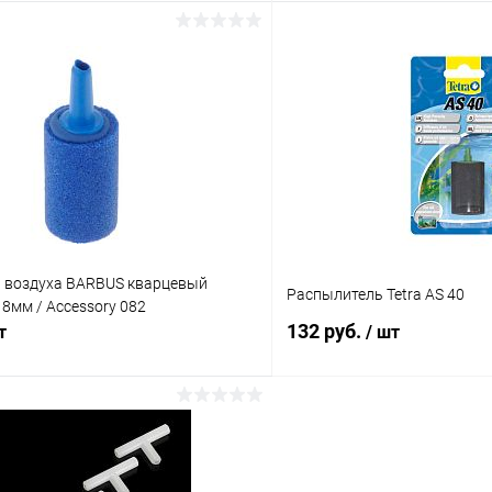
В корзину
В корз
 клик
Сравнение
Купить в 1 клик
ое
В наличии
В избранное
 воздуха BARBUS кварцевый
Распылитель Tetra AS 40
8мм / Accessory 082
132 руб.
т
/ шт
В корзину
В корз
 клик
Сравнение
Купить в 1 клик