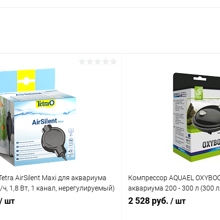
etra AirSilent Maxi для аквариума
Компрессор AQUAEL OXYBOOS
 л/ч, 1,8 Вт, 1 канал, нерегулируемый)
аквариума 200 - 300 л (300 л/
etra AirSilent Maxi для аквариума
регулируемый)
2 528 руб.
/ шт
/ шт
 л/ч, 1,8 Вт, 1 канал, нерегулируемый)