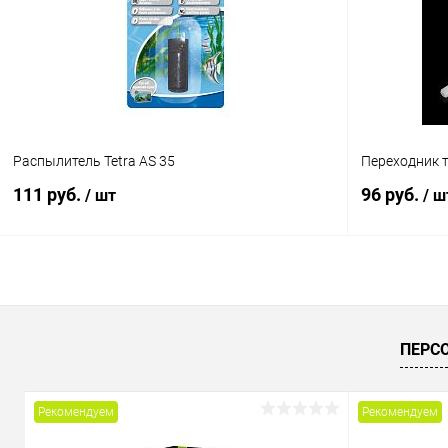
В избранное
В наличии
В избранн
Распылитель Tetra AS 35
Переходник т
111 руб.
96 руб.
/ шт
/ ш
В корзину
Купить в 1 клик
Сравнение
Купить в 1
ПЕРС
В избранное
В наличии
В избранн
Рекомендуем
Рекомендуем