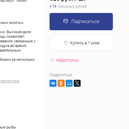
Артикул:
144361
+ 19
Бонусных рублей
Подписаться
онных золотых
ки. Высокая доля
ицы позволяет
евания, связанные с
Купить в 1 клик
здуха во время
лавательным
ыбками за несколько
Недоступно
Поделиться
ктеристики
ные рыбы