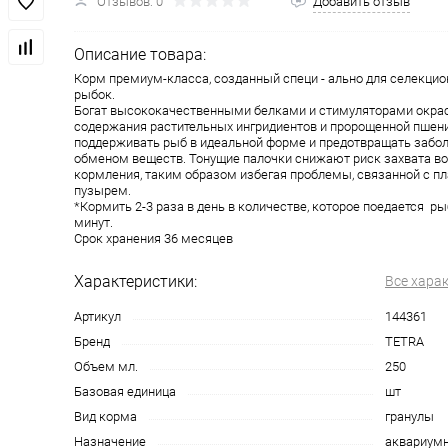
Отзывов: 0
Добавить отзыв
Описание товара:
Корм премиум-класса, созданный специ - ально для селекци
рыбок.
Богат высококачественными белками и стимуляторами окрас
содержания растительных ингридиентов и пророщенной пшен
поддерживать рыб в идеальной форме и предотвращать забол
обменом веществ. Тонущие палочки снижают риск захвата во
кормления, таким образом избегая проблемы, связанной с п
пузырем.
*Кормить 2-3 раза в день в количестве, которое поедается р
минут.
Срок хранения 36 месяцев
Характеристики:
Все хара
Артикул
144361
Бренд
TETRA
Объем мл.
250
Базовая единица
шт
Вид корма
гранулы
Назначение
аквариум