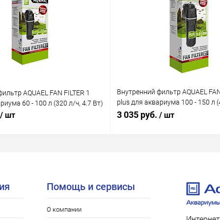
Внутренний фильтр AQUAEL FAN
фильтр AQUAEL FAN FILTER 1
plus для аквариума 100 - 150 л (4
риума 60 - 100 л (320 л/ч, 4.7 Вт)
Вт)
3 035 руб.
/ шт
/ шт
ия
Помощь и сервисы
О компании
Интернет