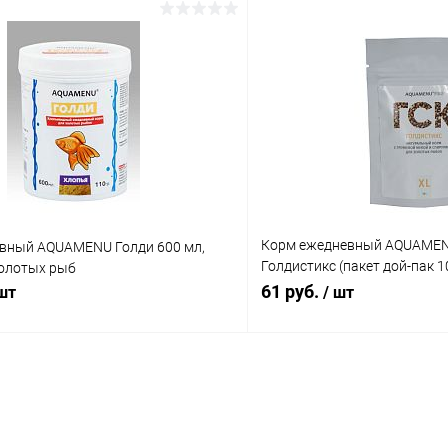
Корм ежедневный AQUAMEN
вный AQUAMENU Голди 600 мл,
Голдистикс (пакет дой-пак 10
золотых рыб
гречневой мукой и спирулин
61 руб.
 шт
/ шт
рыбок и других растительн
рыб
В корзину
В корз
 клик
Сравнение
Купить в 1 клик