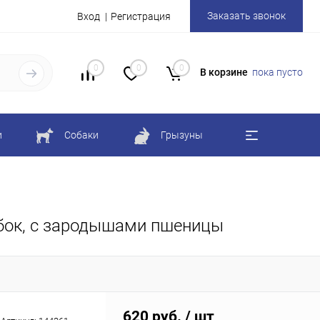
Заказать звонок
Вход
Регистрация
0
0
0
В корзине
пока пусто
и
Собаки
Грызуны
ыбок, с зародышами пшеницы
620 руб.
/ шт