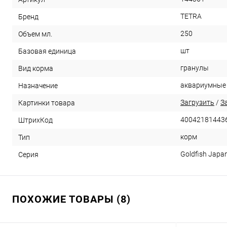
TETRA
Бренд
250
Объем мл.
шт
Базовая единица
гранулы
Вид корма
аквариумные
Назначение
Загрузить
/
З
Картинки товара
40042181443
ШтрихКод
корм
Тип
Goldfish Japa
Серия
ПОХОЖИЕ ТОВАРЫ (8)