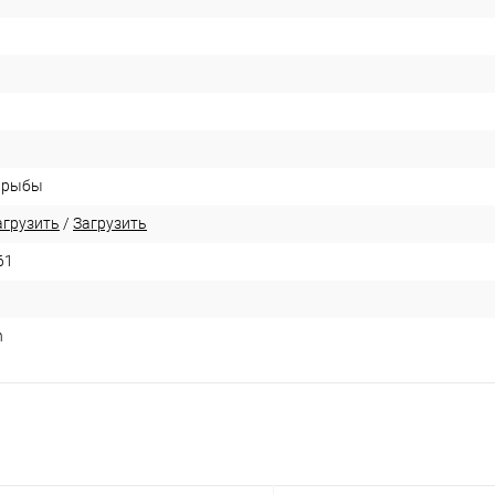
 рыбы
агрузить
/
Загрузить
61
n