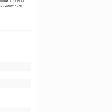
енной пшеницы
 снижают риск