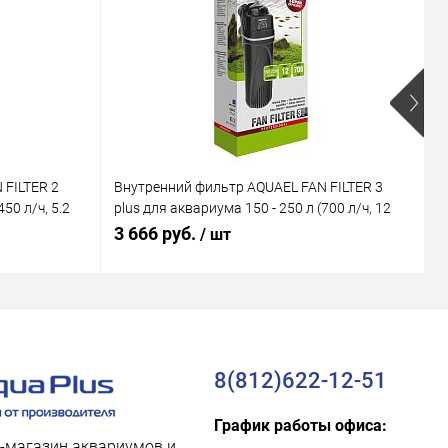
 FILTER 2
Внутренний фильтр AQUAEL FAN FILTER 3
В
50 л/ч, 5.2
plus для аквариума 150 - 250 л (700 л/ч, 12
M
Вт)
В
3 666 руб.
1
/ шт
8(812)622-12-51
График работы офиса:
-магазин аквариумов и