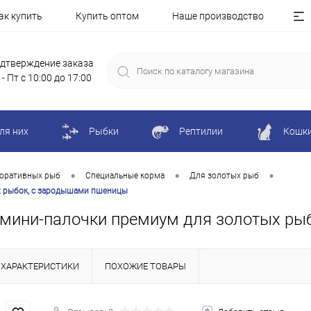
ак купить
Купить оптом
Наше производство
дтверждение заказа
 - Пт с 10:00 до 17:00
ля них
Рыбки
Рептилии
Кошк
•
•
•
коративных рыб
Специальные корма
Для золотых рыб
ых рыбок, с зародышами пшеницы
мл мини-палочки премиум для золотых р
ХАРАКТЕРИСТИКИ
ПОХОЖИЕ ТОВАРЫ