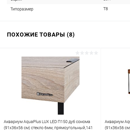
T8
Типоразмер
ПОХОЖИЕ ТОВАРЫ (8)
Аквариум AquaPlus LUX LED П150 дуб сонома
Аквариум Aqu
(91х36х56 см) стекло 6мм, прямоугольный,141
(91х36х56 см