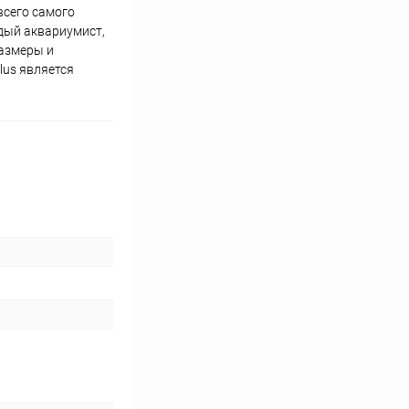
 всего самого
ждый аквариумист,
размеры и
lus является