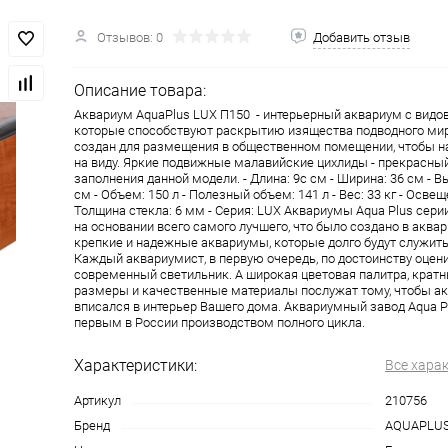
Отзывов: 0
Добавить отзыв
Описание товара:
Аквариум AquaPlus LUX П150 - интерьерный аквариум с вид
которые способствуют раскрытию изящества подводного мир
создан для размещения в общественном помещении, чтобы н
на виду. Яркие подвижные малавийские цихлиды - прекрасны
заполнения данной модели. - Длина: 9с см - Ширина: 36 см - В
см - Объем: 150 л - Полезный объем: 141 л - Вес: 33 кг - Освеще
Толщина стекла: 6 мм - Серия: LUX Аквариумы Aqua Plus сери
на основании всего самого лучшего, что было создано в аква
крепкие и надежные аквариумы, которые долго будут служит
Каждый аквариумист, в первую очередь, по достоинству оцен
современный светильник. А широкая цветовая палитра, кра
размеры и качественные материалы послужат тому, чтобы а
вписался в интерьер Вашего дома. Аквариумный завод Aqua P
первым в России производством полного цикла.
Характеристики:
Все хара
Артикул
210756
Бренд
AQUAPLU