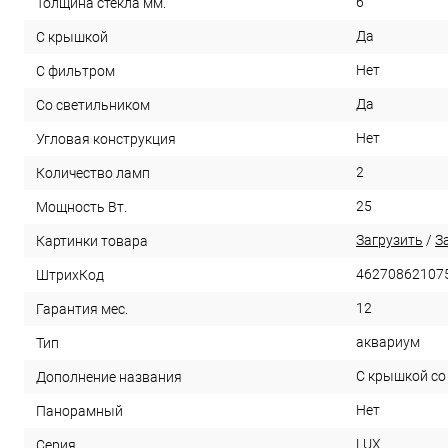
6
Толщина стекла мм.
Да
С крышкой
Нет
С фильтром
Да
Со светильником
Нет
Угловая конструкция
2
Количество ламп
25
Мощность Вт.
Загрузить
/
З
Картинки товара
46270862107
ШтрихКод
12
Гарантия мес.
аквариум
Тип
С крышкой со
Дополнение названия
Нет
Панорамный
LUX
Серия