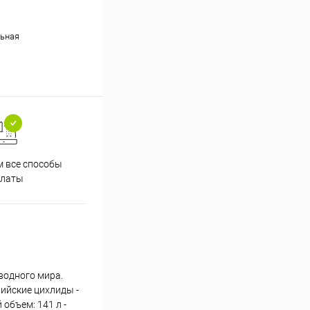
ьная
 все способы
Принимаем заказы на сайте
Проф
платы
круглосуточно
водного мира.
ийские цихлиды -
 объем: 141 л -