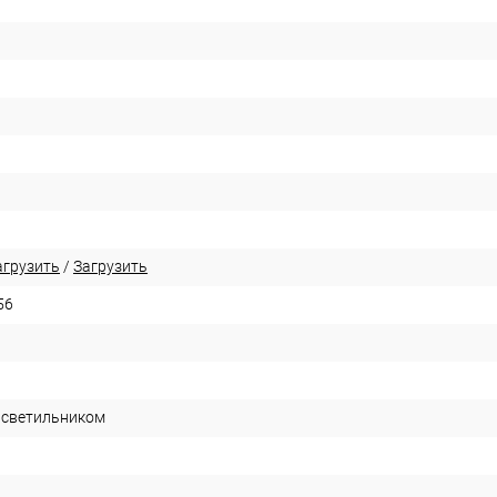
агрузить
/
Загрузить
56
 светильником