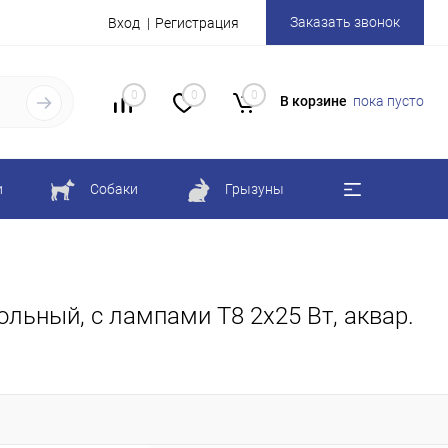
Заказать звонок
Вход
Регистрация
0
0
0
В корзине
пока пусто
и
Собаки
Грызуны
ольный, с лампами Т8 2х25 Вт, аквар.