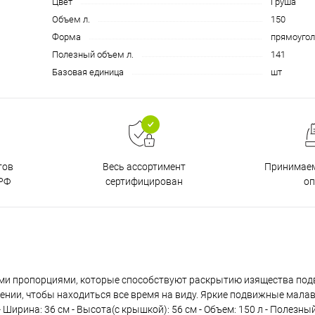
Цвет
Груша
Объем л.
150
Форма
прямоугол
Полезный объем л.
141
Базовая единица
шт
тов
Принимаем
Весь ассортимент
РФ
о
сертифицирован
ыми пропорциями, которые способствуют раскрытию изящества под
нии, чтобы находиться все время на виду. Яркие подвижные малав
Ширина: 36 см - Высота(с крышкой): 56 см - Объем: 150 л - Полезный