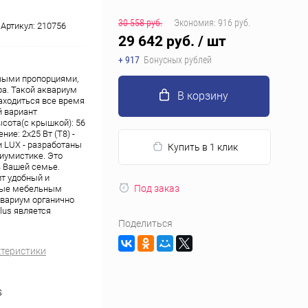
30 558 руб.
Экономия:
916 руб.
Артикул:
210756
29 642 руб.
/ шт
+ 917
Бонусных рублей
овыми пропорциями,
а. Такой аквариум
В корзину
аходиться все время
й вариант
ысота(с крышкой): 56
ние: 2х25 Вт (Т8) -
и LUX - разработаны
Купить в 1 клик
риумистике. Это
ь Вашей семье.
ит удобный и
Под заказ
тные мебельным
квариум органично
lus является
Поделиться
ктеристики
S