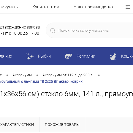
ак купить
Купить оптом
Наше производство
дтверждение заказа
 - Пт с 10:00 до 17:00
ля них
Рыбки
Рептилии
Кошк
•
•
•
х
Аквариумы
Аквариумы от 112 л. до 200 л.
моугольный, с лампами Т8 2х25 Вт, аквар. коврик
х36х56 см) стекло 6мм, 141 л., прямоуг
ХАРАКТЕРИСТИКИ
ПОХОЖИЕ ТОВАРЫ