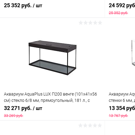
л., аквариумный коврик
л., аквариум
25 352 руб.
24 592 ру
/ шт
25 352 руб.
В корзину
Купить в 1 клик
Сравнение
Купить в 1
В избранное
В наличии
В избранн
Аквариум AquaPlus LUX П200 венге (101х41х56
Аквариум Aqu
см) стекло 6/8 мм, прямоугольный, 181 л., с
стенки 6 мм, 
лампами Т8 2х30 Вт, аквар. коврик
аквариумны
32 271 руб.
13 354 ру
/ шт
33 269 руб.
13 767 руб.
В корзину