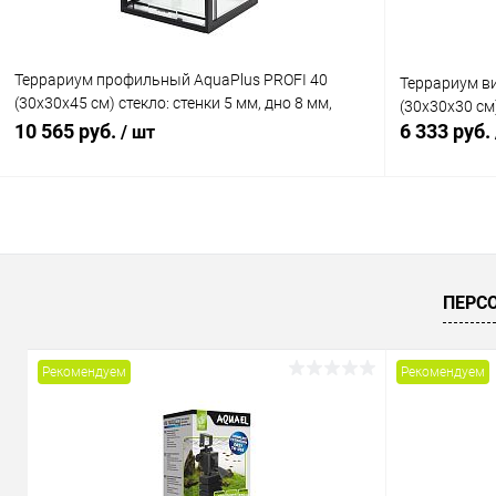
Террариум профильный AquaPlus PROFI 40
Террариум ви
(30х30х45 см) стекло: стенки 5 мм, дно 8 мм,
(30х30х30 см
черный
10 565 руб.
6 333 руб.
/ шт
В корзину
Купить в 1 клик
Сравнение
Купить в 1
ПЕРС
В избранное
В наличии
В избранн
Рекомендуем
Рекомендуем