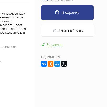
+ 214
Бонусных рублей
В корзину
путных черепах и
вашего питомца.
ки имеет
рь обеспечивает
кие отверстия для
Купить в 1 клик
оборудование для
В наличии
ктеристики
Поделиться
S