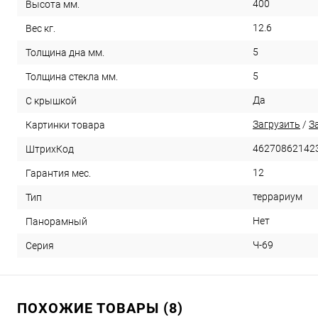
400
Высота мм.
12.6
Вес кг.
5
Толщина дна мм.
5
Толщина стекла мм.
Да
С крышкой
Загрузить
/
З
Картинки товара
46270862142
ШтрихКод
12
Гарантия мес.
террариум
Тип
Нет
Панорамный
Ч-69
Серия
ПОХОЖИЕ ТОВАРЫ (8)