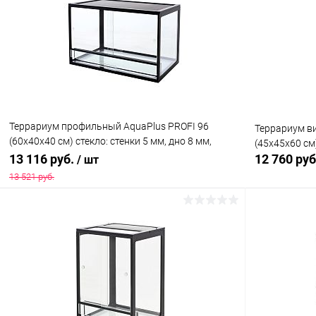
Купить в 1 клик
Сравнение
Купить в 1
В избранное
В наличии
В избранн
Террариум профильный AquaPlus PROFI 96
Террариум ви
(60х40х40 см) стекло: стенки 5 мм, дно 8 мм,
(45х45х60 см
черный
13 116 руб.
12 760 ру
/ шт
13 521 руб.
В корзину
Купить в 1 клик
Сравнение
Купить в 1
В избранное
Под заказ
В избранн