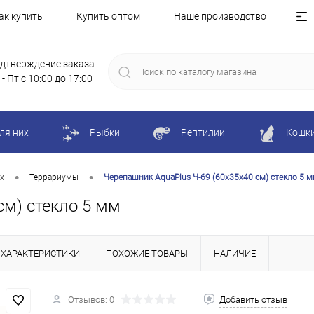
ак купить
Купить оптом
Наше производство
дтверждение заказа
 - Пт с 10:00 до 17:00
ля них
Рыбки
Рептилии
Кошк
•
•
х
Террариумы
Черепашник AquaPlus Ч-69 (60х35х40 см) стекло 5 
см) стекло 5 мм
ХАРАКТЕРИСТИКИ
ПОХОЖИЕ ТОВАРЫ
НАЛИЧИЕ
Отзывов: 0
Добавить отзыв