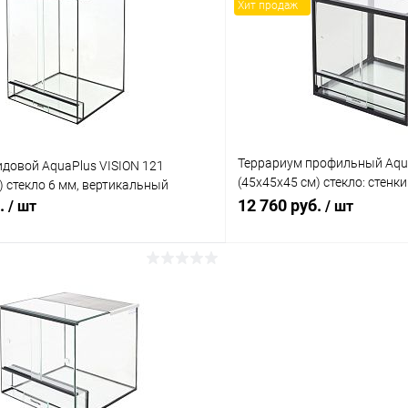
Хит продаж
 клик
Сравнение
Купить в 1 клик
ое
Под заказ
В избранное
Террариум профильный Aqua
довой AquaPlus VISION 121
(45х45х45 см) стекло: стенки
) стекло 6 мм, вертикальный
черный
б.
12 760 руб.
/ шт
/ шт
В корзину
В корз
 клик
Сравнение
Купить в 1 клик
ое
В наличии
В избранное