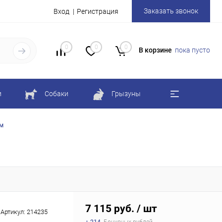
Заказать звонок
Вход
Регистрация
0
0
0
В корзине
пока пусто
и
Собаки
Грызуны
мм
7 115 руб.
/ шт
Артикул:
214235