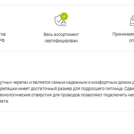
тов
Принимаем
Весь ассортимент
РФ
о
сертифицирован
путных черепах и является самым надежным и комфортным домом 
ерепашки имеет достаточный размер для подросшего питомца. Сдв
 технологические отверстия для проводов позволяют подключить не
мата.