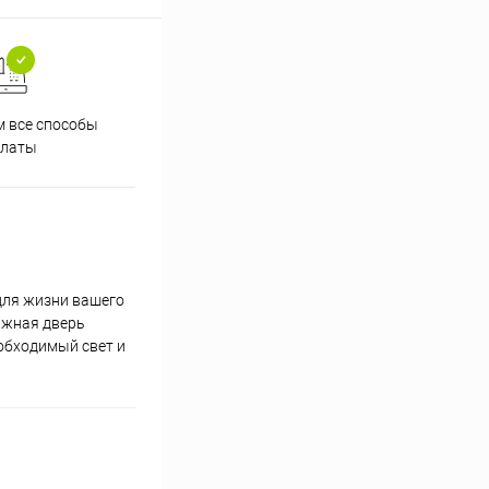
 все способы
Принимаем заказы на сайте
Проф
платы
круглосуточно
для жизни вашего
ижная дверь
обходимый свет и