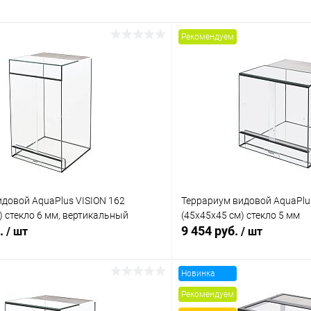
Рекомендуем
довой AquaPlus VISION 162
Террариум видовой AquaPlu
) стекло 6 мм, вертикальный
(45х45х45 см) стекло 5 мм
б.
9 454 руб.
/ шт
/ шт
Новинка
В корзину
В корз
Рекомендуем