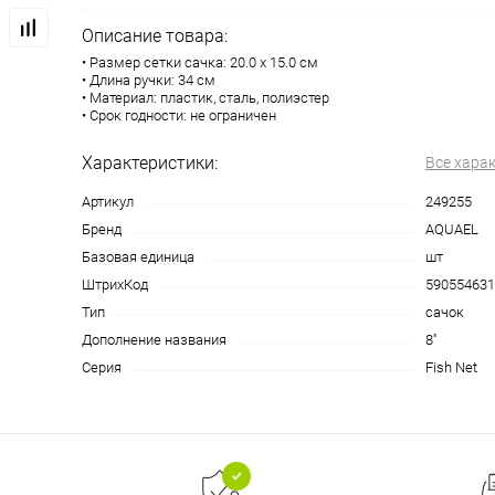
Описание товара:
• Размер сетки сачка: 20.0 х 15.0 см
• Длина ручки: 34 см
• Материал: пластик, сталь, полиэстер
• Срок годности: не ограничен
Характеристики:
Все хара
Артикул
249255
Бренд
AQUAEL
Базовая единица
шт
ШтрихКод
590554631
Тип
сачок
Дополнение названия
8''
Серия
Fish Net