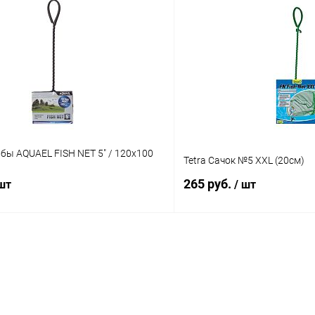
В корзину
В корз
 клик
Сравнение
Купить в 1 клик
ое
В наличии
В избранное
бы AQUAEL FISH NET 5" / 120х100
Tetra Сачок №5 XXL (20см)
265 руб.
 шт
/ шт
В корзину
В корз
 клик
Сравнение
Купить в 1 клик
ое
В наличии
В избранное