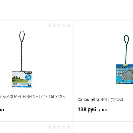
бы AQUAEL FISH NET 6" / 150х125
Сачок Tetra №3 L (12см)
138 руб.
 шт
/ шт