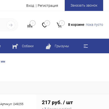
Заказать звонок
Вход
Регистрация
0
0
0
В корзине
пока пусто
и
Собаки
Грызуны
0 мм
217 руб.
/ шт
Артикул:
249255