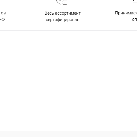
тов
Принимаем
Весь ассортимент
РФ
о
сертифицирован