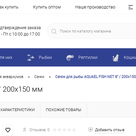
ак купить
Купить оптом
Наше производство
дтверждение заказа
 - Пт с 10:00 до 17:00
ля них
Рыбки
Рептилии
Кошк
•
•
я аквариумов
Сачки
Сачок для рыбы AQUAEL FISH NET 8" / 200х15
/ 200х150 мм
ХАРАКТЕРИСТИКИ
ПОХОЖИЕ ТОВАРЫ
Отзывов: 0
Добавить отзыв