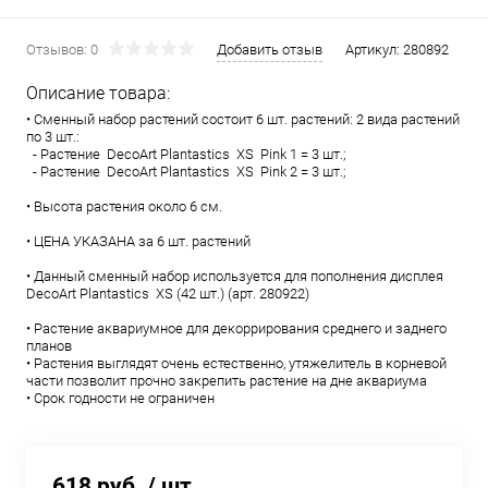
Отзывов: 0
Добавить отзыв
Артикул:
280892
Описание товара:
• Сменный набор растений состоит 6 шт. растений: 2 вида растений
по 3 шт.:
- Растение DecoArt Plantastics XS Pink 1 = 3 шт.;
- Растение DecoArt Plantastics XS Pink 2 = 3 шт.;
• Высота растения около 6 см.
• ЦЕНА УКАЗАНА за 6 шт. растений
• Данный сменный набор используется для пополнения дисплея
DecoArt Plantastics XS (42 шт.) (арт. 280922)
• Растение аквариумное для декоррирования среднего и заднего
планов
• Растения выглядят очень естественно, утяжелитель в корневой
части позволит прочно закрепить растение на дне аквариума
• Срок годности не ограничен
618 руб.
/ шт