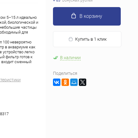
+ 63
Бонусных рублей
В корзину
ом 5–15 л идеально
ой, биологической и
и небольшие частицы
необходимый для
Купить в 1 клик
л 100 невероятно
тр в аквариуме как
е устройство легко
ый фильтр готов к
В наличии
е входит сменный
Поделиться
ктеристики
8317