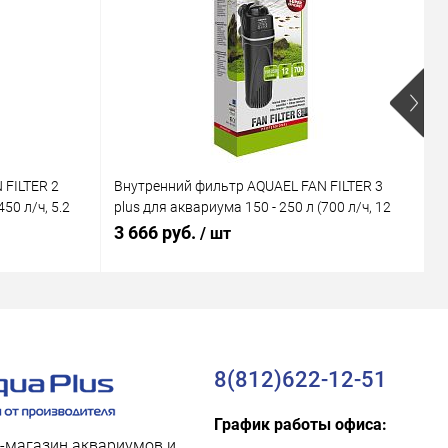
 FILTER 2
Внутренний фильтр AQUAEL FAN FILTER 3
В
50 л/ч, 5.2
plus для аквариума 150 - 250 л (700 л/ч, 12
M
Вт)
В
3 666 руб.
1
/ шт
8(812)622-12-51
График работы офиса:
-магазин аквариумов и