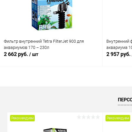
В избранное
В наличии
В избранн
Фильтр внутренний Tetra FilterJet 900 для
Внутренний 
аквариумов 170 – 230л
аквариума 100
2 662 руб.
2 957 руб.
/ шт
В корзину
Купить в 1 клик
Сравнение
Купить в 1
ПЕРС
В избранное
В наличии
В избранн
Рекомендуем
Рекомендуем