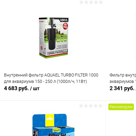
В корзину
Купить в 1 клик
Сравнение
Купить в 1
В избранное
В наличии
В избранн
Внутренний фильтр AQUAEL TURBO FILTER 1000
Фильтр внутре
для аквариума 150 - 250 л (1000л/ч, 11Вт)
аквариумов 
4 683 руб.
2 341 руб.
/ шт
Рекомендуем
В корзину
Купить в 1 клик
Сравнение
Купить в 1