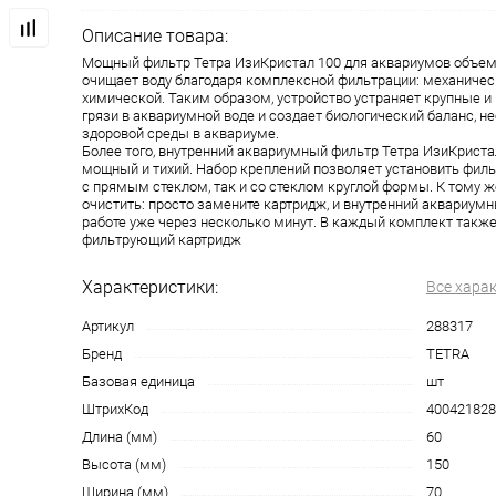
Описание товара:
Мощный фильтр Тетра ИзиКристал 100 для аквариумов объем
очищает воду благодаря комплексной фильтрации: механическ
химической. Таким образом, устройство устраняет крупные 
грязи в аквариумной воде и создает биологический баланс, 
здоровой среды в аквариуме.
Более того, внутренний аквариумный фильтр Тетра ИзиКриста
мощный и тихий. Набор креплений позволяет установить филь
с прямым стеклом, так и со стеклом круглой формы. К тому ж
очистить: просто замените картридж, и внутренний аквариумн
работе уже через несколько минут. В каждый комплект такж
фильтрующий картридж
Характеристики:
Все хара
Артикул
288317
Бренд
TETRA
Базовая единица
шт
ШтрихКод
400421828
Длина (мм)
60
Высота (мм)
150
Ширина (мм)
70