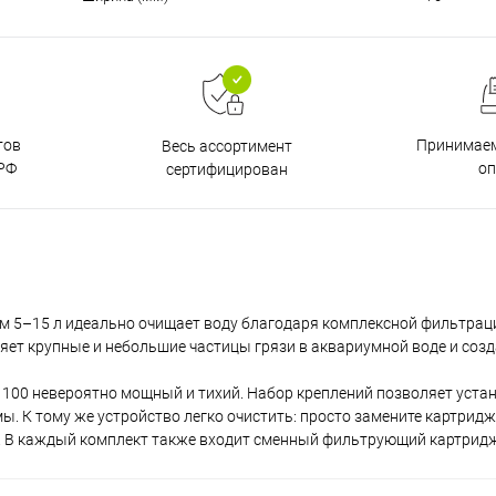
тов
Принимаем
Весь ассортимент
РФ
о
сертифицирован
 5–15 л идеально очищает воду благодаря комплексной фильтраци
няет крупные и небольшие частицы грязи в аквариумной воде и соз
 100 невероятно мощный и тихий. Набор креплений позволяет уста
ы. К тому же устройство легко очистить: просто замените картридж
т. В каждый комплект также входит сменный фильтрующий картрид