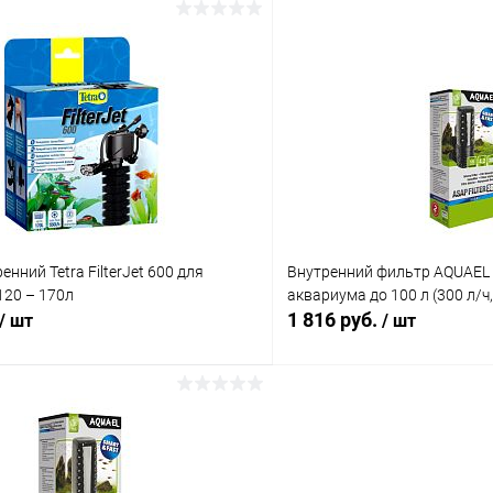
В корзину
В корз
 клик
Сравнение
Купить в 1 клик
ое
В наличии
В избранное
нний Tetra FilterJet 600 для
Внутренний фильтр AQUAEL 
120 – 170л
аквариума до 100 л (300 л/ч,
1 816 руб.
/ шт
/ шт
В корзину
В корз
 клик
Сравнение
Купить в 1 клик