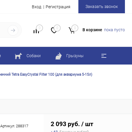
Заказать звонок
Вход
Регистрация
0
0
0
В корзине
пока пусто
и
Собаки
Грызуны
нний Tetra EasyCrystal Filter 100 (для аквариума 5-15л)
2 093 руб.
/ шт
Артикул:
288317