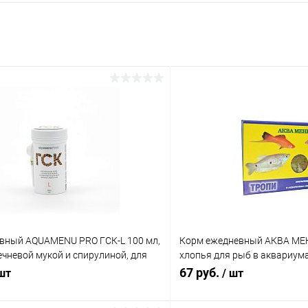
вный AQUAMENU PRO ГСК-L 100 мл,
Корм ежедневный АКВА МЕН
ечневой мукой и спирулиной, для
хлопья для рыб в аквариум
ядных и всеядных рыб крупного
сообщества
67 руб.
 шт
/ шт
ресноводном и морском аквариуме