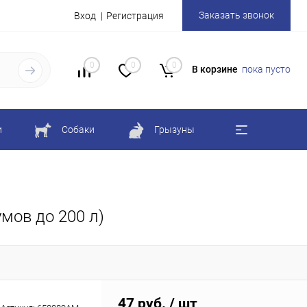
Заказать звонок
Вход
Регистрация
0
0
0
В корзине
пока пусто
и
Собаки
Грызуны
мов до 200 л)
47 руб.
/ шт