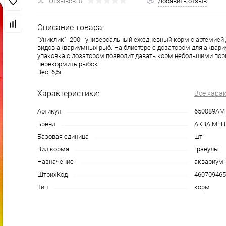
Отзывов: 0
Добавить отзыв
Описание товара:
"Униклик"- 200 - универсальный ежедневный корм с артемией
видов аквариумных рыб. На блистере с дозатором для аквариу
упаковка с дозатором позволит давать корм небольшими пор
перекормить рыбок.
Вес: 6,5г.
Характеристики:
Все хара
Артикул
650089АМ
Бренд
АКВА МЕ
Базовая единица
шт
Вид корма
гранулы
Назначение
аквариум
ШтрихКод
460709465
Тип
корм