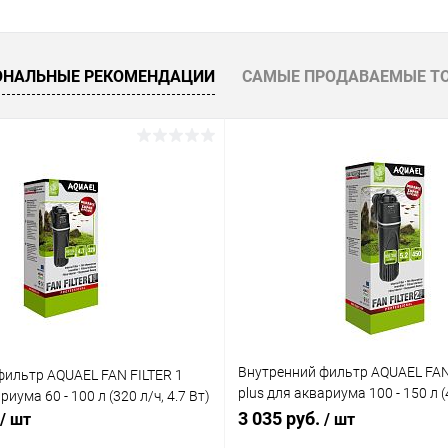
В корзину
 клик
Сравнение
ОНАЛЬНЫЕ РЕКОМЕНДАЦИИ
САМЫЕ ПРОДАВАЕМЫЕ Т
ое
В наличии
Внутренний фильтр AQUAEL FAN
фильтр AQUAEL FAN FILTER 1
plus для аквариума 100 - 150 л (4
риума 60 - 100 л (320 л/ч, 4.7 Вт)
Вт)
3 035 руб.
/ шт
/ шт