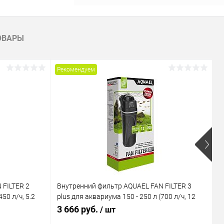
ОВАРЫ
Рекомендуем
Р
 FILTER 2
Внутренний фильтр AQUAEL FAN FILTER 3
В
50 л/ч, 5.2
plus для аквариума 150 - 250 л (700 л/ч, 12
M
Вт)
В
3 666 руб.
1
/ шт