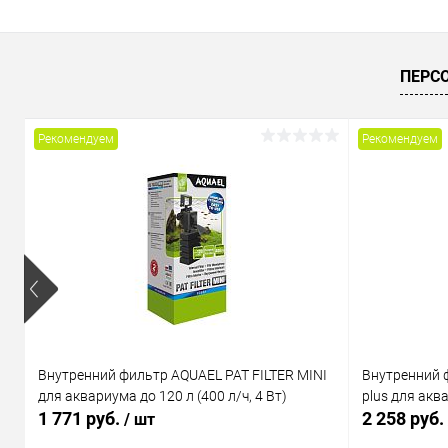
В корзину
Купить в 1 клик
Сравнение
Купить в 1
ПЕРС
В избранное
В наличии
В избранн
Рекомендуем
Рекомендуем
Внутренний фильтр AQUAEL PAT FILTER MINI
Внутренний 
для аквариума до 120 л (400 л/ч, 4 Вт)
plus для аква
1 771 руб.
2 258 руб.
/ шт