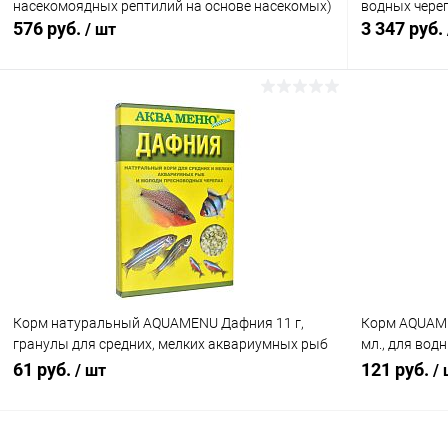
насекомоядных рептилий на основе насекомых)
водных чере
576 руб.
3 347 руб.
/ шт
В корзину
Купить в 1 клик
Сравнение
Купить в 1
В избранное
В наличии
В избранн
Корм натуральный AQUAMENU Дафния 11 г,
Корм AQUAME
гранулы для средних, мелких аквариумных рыб
мл., для вод
и молодых пресноводных черепах
гранул и га
61 руб.
121 руб.
/ шт
/