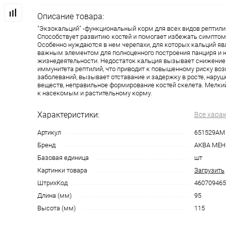
Описание товара:
"Экзокальций" -функциональный корм для всех видов рептили
Способствует развитию костей и помогает избежать симптом
Особенно нуждаются в нем черепахи, для которых кальций я
важным элементом для полноценного построения панциря и 
жизнедеятельности. Недостаток кальция вызывает снижение
иммунитета рептилий, что приводит к повышенному риску во
заболеваний, вызывает отставание и задержку в росте, нару
веществ, неправильное формирование костей скелета. Мелкий
к насекомым и растительному корму.
Характеристики:
Все хара
Артикул
651529АМ
Бренд
АКВА МЕ
Базовая единица
шт
Картинки товара
Загрузить
ШтрихКод
460709465
Длина (мм)
95
Высота (мм)
115