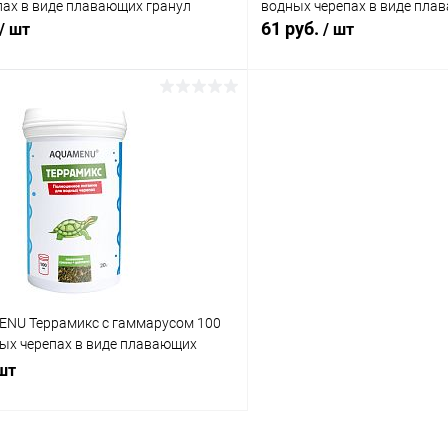
пах в виде плавающих гранул
водных черепах в виде пла
61 руб.
/ шт
/ шт
В корзину
В корз
 клик
Сравнение
Купить в 1 клик
ое
В наличии
В избранное
NU Террамикс с гаммарусом 100
ных черепах в виде плавающих
ммаруса NEW
 шт