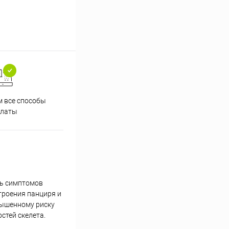
 все способы
Принимаем заказы на сайте
Проф
платы
круглосуточно
ть симптомов
троения панциря и
вышенному риску
стей скелета.