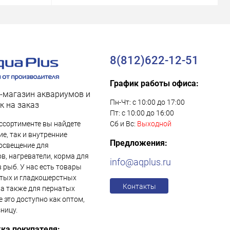
8(812)622-12-51
График работы офиса:
-магазин аквариумов и
Пн-Чт: с 10:00 до 17:00
к на заказ
Пт: с 10:00 до 16:00
ссортименте вы найдете
Сб и Вс:
Выходной
е, так и внутренние
Предложения:
освещение для
в, нагреватели, корма для
info@aqplus.ru
в рыб. У нас есть товары
тых и гладкошерстных
Контакты
 а также для пернатых
е это доступно как оптом,
зницу.
ка покупателя: