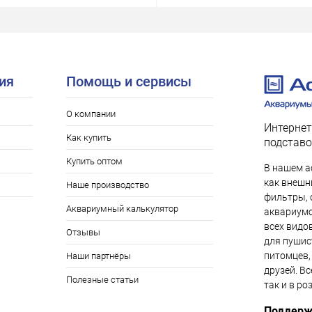
ия
Помощь и сервисы
О компании
Интернет
Как купить
подставо
Купить оптом
В нашем а
как внешни
Наше производство
фильтры, 
Аквариумный калькулятор
аквариумо
всех видо
Отзывы
для пушис
питомцев,
Наши партнёры
друзей. Вс
Полезные статьи
так и в ро
Поддерж