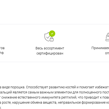
тов
Принимаем
Весь ассортимент
РФ
о
сертифицирован
 в виде порошка. Способствует развитию костей и помогает избежа
 кальций является самым важным элементом для полноценного пос
снижение естественного иммунитета рептилий, что приводит к по
 росте, нарушение обмена веществ, неправильное формирование ко
.