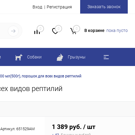
Заказать звонок
Вход
Регистрация
0
0
0
В корзине
пока пусто
и
Собаки
Грызуны
 мл(500г), порошок для всех видов рептилий
ех видов рептилий
1 389 руб.
/ шт
Артикул:
651529АМ