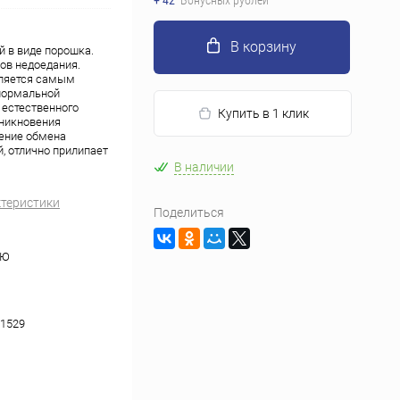
+ 42
Бонусных рублей
В корзину
й в виде порошка.
ов недоедания.
вляется самым
нормальной
 естественного
Купить в 1 клик
зникновения
шение обмена
, отлично прилипает
В наличии
ктеристики
Поделиться
НЮ
1529