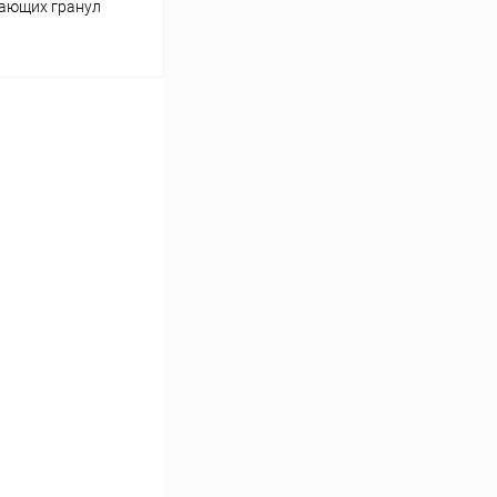
вающих гранул
ину
Сравнение
В наличии