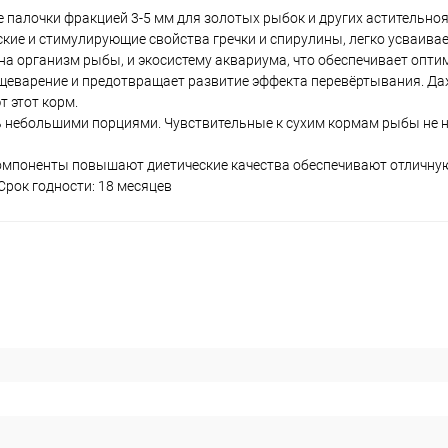
 палочки фракцией 3-5 мм для золотых рыбок и других астительно
кие и стимулирующие свойства гречки и спирулины, легко усваивае
на организм рыбы, и экосистему аквариума, что обеспечивает опт
щеварение и предотвращает развитие эффекта перевёртывания. Да
 этот корм.
нь небольшими порциями. Чувствительные к сухим кормам рыбы не 
 компоненты повышают диетические качества обеспечивают отличну
Срок годности: 18 месяцев