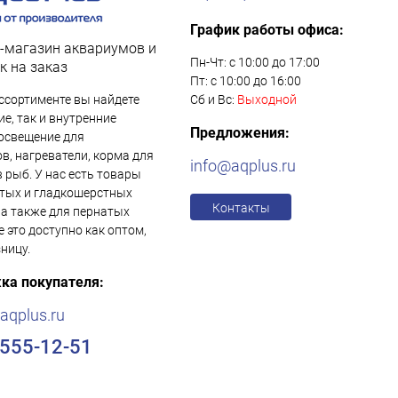
График работы офиса:
-магазин аквариумов и
Пн-Чт: с 10:00 до 17:00
к на заказ
Пт: с 10:00 до 16:00
ссортименте вы найдете
Сб и Вс:
Выходной
е, так и внутренние
Предложения:
освещение для
в, нагреватели, корма для
info@aqplus.ru
в рыб. У нас есть товары
тых и гладкошерстных
Контакты
 а также для пернатых
е это доступно как оптом,
зницу.
ка покупателя:
aqplus.ru
)555-12-51