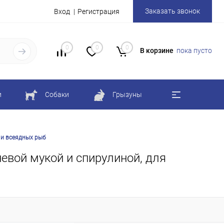
Заказать звонок
Вход
Регистрация
0
0
0
В корзине
пока пусто
и
Собаки
Грызуны
 и всеядных рыб
евой мукой и спирулиной, для