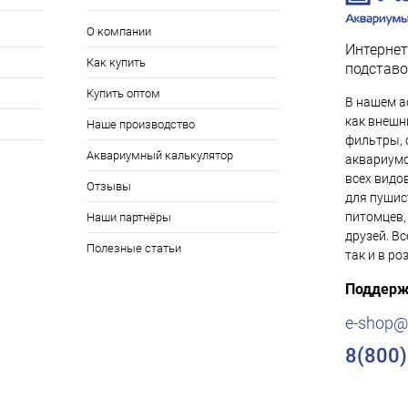
О компании
Интернет
Как купить
подставо
Купить оптом
В нашем а
как внешни
Наше производство
фильтры, 
Аквариумный калькулятор
аквариумо
всех видо
Отзывы
для пушис
питомцев,
Наши партнёры
друзей. Вс
Полезные статьи
так и в ро
Поддерж
e-shop@
8(800