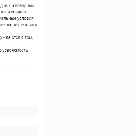
ядных и всеядных
тся и создаёт
имальные условия
же неприученные к
нуждаются в том,
ю усвояемость