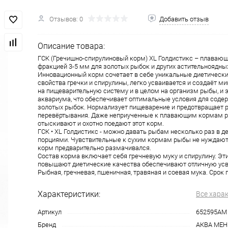
Отзывов: 0
Добавить отзыв
Описание товара:
ГСК (Гречишно-спирулиновый корм) XL Голдистикс – плаваю
фракцией 3-5 мм для золотых рыбок и других астительноядны
Инновационный корм сочетает в себе уникальные диетическ
свойства гречки и спирулины, легко усваивается и создаёт м
на пищеварительную систему и в целом на организм рыбы, и 
аквариума, что обеспечивает оптимальные условия для соде
золотых рыбок. Нормализует пищеварение и предотвращает 
перевёртывания. Даже неприученные к плавающим кормам 
отыскивают и охотно поедают этот корм.
ГСК • XL Голдистикс - можно давать рыбам несколько раз в 
порциями. Чувствительные к сухим кормам рыбы не нуждаютс
корм предварительно размачивался.
Состав корма включает себя гречневую муку и спирулину. Э
повышают диетические качества обеспечивают отличную ус
Рыбная, гречневая, пшеничная, травяная и соевая мука. Срок 
Характеристики:
Все хара
Артикул
652595АМ
Бренд
АКВА МЕ