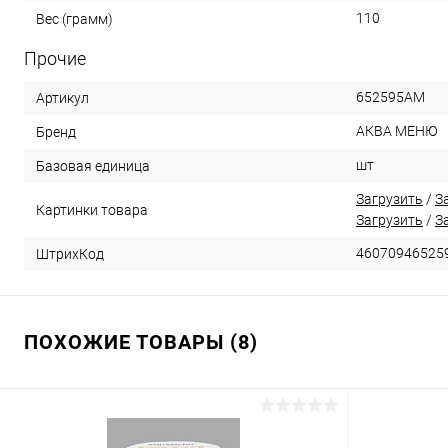
110
Вес (грамм)
Прочие
652595АМ
Артикул
АКВА МЕНЮ
Бренд
шт
Базовая единица
Загрузить
/
З
Картинки товара
Загрузить
/
З
46070946525
ШтрихКод
ПОХОЖИЕ ТОВАРЫ (8)