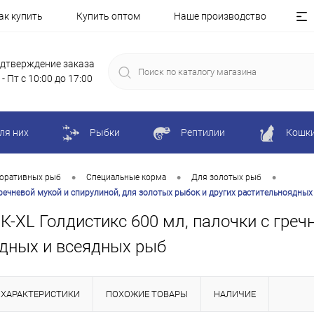
ак купить
Купить оптом
Наше производство
дтверждение заказа
 - Пт с 10:00 до 17:00
ля них
Рыбки
Рептилии
Кошк
•
•
•
коративных рыб
Специальные корма
Для золотых рыб
ечневой мукой и спирулиной, для золотых рыбок и других растительноядных
L Голдистикс 600 мл, палочки с гречн
ядных и всеядных рыб
ХАРАКТЕРИСТИКИ
ПОХОЖИЕ ТОВАРЫ
НАЛИЧИЕ