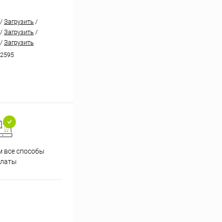
/
Загрузить
/
/
Загрузить
/
/
Загрузить
2595
 все способы
Принимаем заказы на сайте
Проф
платы
круглосуточно