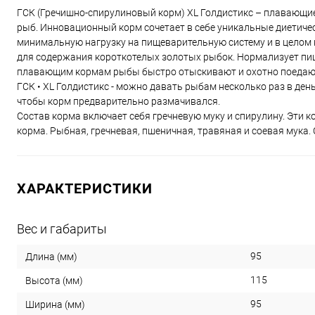
ГСК (Гречишно-спирулиновый корм) XL Голдистикс – плавающие
рыб. Инновационный корм сочетает в себе уникальные диетичес
минимальную нагрузку на пищеварительную систему и в целом 
для содержания короткотелых золотых рыбок. Нормализует пи
плавающим кормам рыбы быстро отыскивают и охотно поедают
ГСК • XL Голдистикс - можно давать рыбам несколько раз в де
чтобы корм предварительно размачивался.
Состав корма включает себя гречневую муку и спирулину. Эти
корма. Рыбная, гречневая, пшеничная, травяная и соевая мука. 
ХАРАКТЕРИСТИКИ
Вес и габариты
95
Длина (мм)
115
Высота (мм)
95
Ширина (мм)