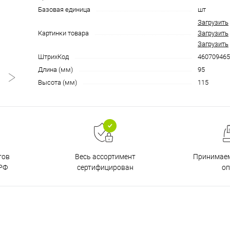
Базовая единица
шт
Загрузить
Картинки товара
Загрузить
Загрузить
ШтрихКод
460709465
Длина (мм)
95
Высота (мм)
115
тов
Принимаем
Весь ассортимент
РФ
о
сертифицирован