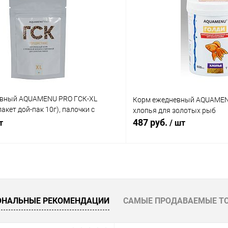
евный AQUAMENU PRO ГСК-XL
Корм ежедневный AQUAMENU
акет дой-пак 10г), палочки с
хлопья для золотых рыб
кой и спирулиной, для золотых
487 руб.
т
/ шт
гих растительноядных и всеядных
В корзину
В корз
 клик
Сравнение
Купить в 1 клик
ОНАЛЬНЫЕ РЕКОМЕНДАЦИИ
САМЫЕ ПРОДАВАЕМЫЕ Т
ое
В наличии
В избранное