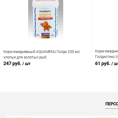
Корм ежедн
Корм ежедневный AQUAMENU Голди 250 мл,
Голдистикс (п
хлопья для золотых рыб
гречневой му
247 руб.
61 руб.
/ шт
/ ш
рыбок и дру
рыб
В корзину
Купить в 1 клик
Сравнение
Купить в 1
ПЕРС
В избранное
В наличии
В избранн