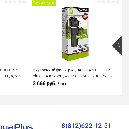
Рекомендуем
Р
 FILTER 2
Внутренний фильтр AQUAEL FAN FILTER 3
В
50 л/ч, 5.2
plus для аквариума 150 - 250 л (700 л/ч, 12
M
Вт)
В
3 666 руб.
1
/ шт
8(812)622-12-51