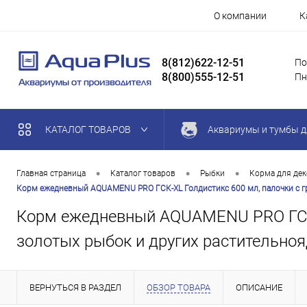
О компании
К
8(812)622-12-51
По
8(800)555-12-51
Пн
КАТАЛОГ ТОВАРОВ
Аквариумы и тумбы д
•
•
•
Главная страница
Каталог товаров
Рыбки
Корма для де
Корм ежедневный AQUAMENU PRO ГСК-XL Голдистикс 600 мл, палочки с гр
Корм ежедневный AQUAMENU PRO ГСК-X
золотых рыбок и других растительно
ВЕРНУТЬСЯ В РАЗДЕЛ
ОБЗОР ТОВАРА
ОПИСАНИЕ