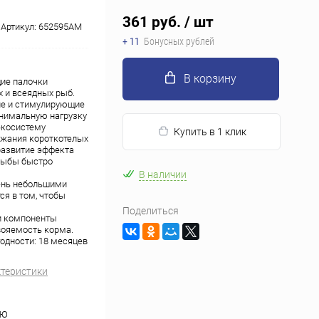
361 руб.
/ шт
Артикул:
652595АМ
+ 11
Бонусных рублей
В корзину
щие палочки
х и всеядных рыб.
ие и стимулирующие
инимальную нагрузку
экосистему
Купить в 1 клик
ржания короткотелых
развитие эффекта
рыбы быстро
В наличии
день небольшими
я в том, чтобы
Поделиться
ти компоненты
вояемость корма.
годности: 18 месяцев
ктеристики
НЮ