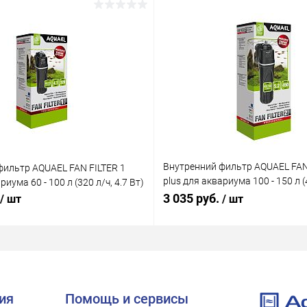
Внутренний фильтр AQUAEL FAN
фильтр AQUAEL FAN FILTER 1
plus для аквариума 100 - 150 л (4
риума 60 - 100 л (320 л/ч, 4.7 Вт)
Вт)
3 035 руб.
/ шт
/ шт
ия
Помощь и сервисы