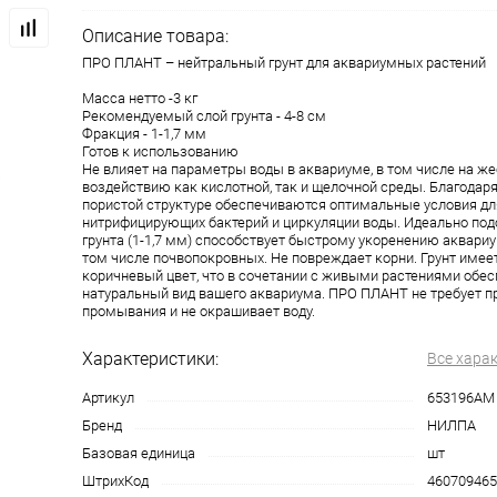
Описание товара:
ПРО ПЛАНТ – нейтральный грунт для аквариумных растений
Масса нетто -3 кг
Рекомендуемый слой грунта - 4-8 см
Фракция - 1-1,7 мм
Готов к использованию
Не влияет на параметры воды в аквариуме, в том числе на же
воздействию как кислотной, так и щелочной среды. Благодар
пористой структуре обеспечиваются оптимальные условия дл
нитрифицирующих бактерий и циркуляции воды. Идеально по
грунта (1-1,7 мм) способствует быстрому укоренению аквариу
том числе почвопокровных. Не повреждает корни. Грунт имее
коричневый цвет, что в сочетании с живыми растениями обес
натуральный вид вашего аквариума. ПРО ПЛАНТ не требует п
промывания и не окрашивает воду.
Характеристики:
Все хара
Артикул
653196АМ
Бренд
НИЛПА
Базовая единица
шт
ШтрихКод
460709465