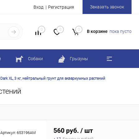
Заказать звонок
Вход
Регистрация
0
0
0
В корзине
пока пусто
и
Собаки
Грызуны
ark XL, 3 кг, нейтральный грунт для аквариумных растений
стений
560 руб.
/ шт
Артикул:
653196АМ