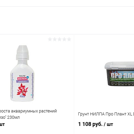
роста аквариумных растений
Грунт НИЛПА Про Плант XL Dar
зо" 230мл
1 108 руб.
 шт
/ шт