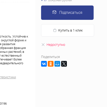
+ 17
Бонусных рублей
Подписаться
Купить в 1 клик
сткость. Устойчив к
я округлой форме и
я развития
Недоступно
добранная фракция
мных растений, в
т естественный
Поделиться
печивает более
редварительного
ктеристики
3196