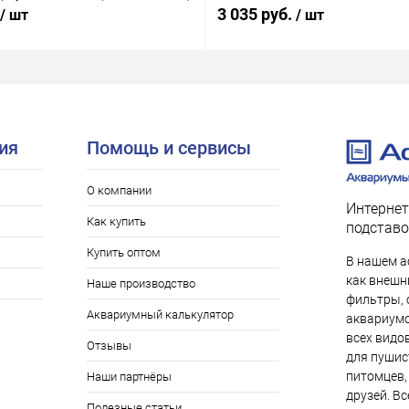
Вт)
3 035 руб.
/ шт
/ шт
ия
Помощь и сервисы
О компании
Интернет
Как купить
подставо
Купить оптом
В нашем а
как внешни
Наше производство
фильтры, 
Аквариумный калькулятор
аквариумо
всех видо
Отзывы
для пушис
питомцев,
Наши партнёры
друзей. Вс
Полезные статьи