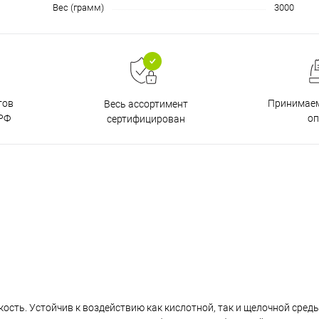
Вес (грамм)
3000
тов
Принимаем
Весь ассортимент
РФ
о
сертифицирован
кость. Устойчив к воздействию как кислотной, так и щелочной сред