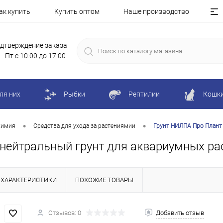
ак купить
Купить оптом
Наше производство
дтверждение заказа
 - Пт с 10:00 до 17:00
ля них
Рыбки
Рептилии
Кошк
•
•
химия
Средства для ухода за растениямии
Грунт НИЛПА Про Плант D
, нейтральный грунт для аквариумных ра
ХАРАКТЕРИСТИКИ
ПОХОЖИЕ ТОВАРЫ
Отзывов: 0
Добавить отзыв