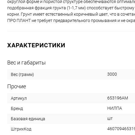
округлой форме и пористой структуре обеспечиваются оптима
подобранная фракция грунта (1-1,7 мм) способствует быстром
корни. Грунт имеет естественный коричневый цвет, что в соче
ПРО ПЛАНТ не требует предварительного промывания и не окра
ХАРАКТЕРИСТИКИ
Вес и габариты
3000
Вес (грамм)
Прочие
653196АМ
Артикул
НИЛПА
Бренд
шт
Базовая единица
46070946531
ШтрихКод