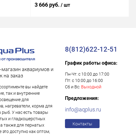
Вт)
В
3 666 руб.
1
/ шт
8(812)622-12-51
График работы офиса:
-магазин аквариумов и
Пн-Чт: с 10:00 до 17:00
к на заказ
Пт: с 10:00 до 16:00
ссортименте вы найдете
Сб и Вс:
Выходной
е, так и внутренние
Предложения:
освещение для
в, нагреватели, корма для
info@aqplus.ru
в рыб. У нас есть товары
тых и гладкошерстных
Контакты
 а также для пернатых
е это доступно как оптом,