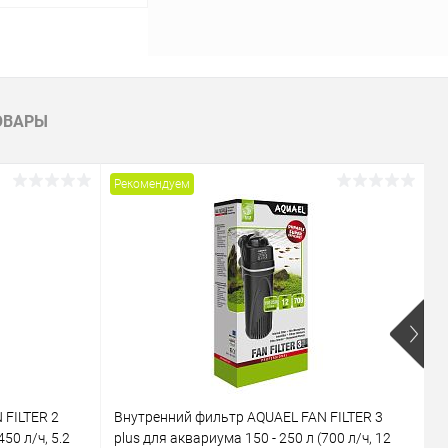
ину
Сравнение
ОВАРЫ
В наличии
Рекомендуем
Р
 FILTER 2
Внутренний фильтр AQUAEL FAN FILTER 3
В
50 л/ч, 5.2
plus для аквариума 150 - 250 л (700 л/ч, 12
M