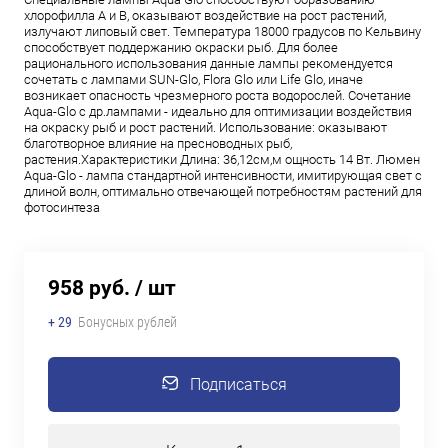
хлорофилла А и В, оказывают воздействие на рост растений,
излучают липовый свет. Температура 18000 градусов по Кельвину
способствует поддержанию окраски рыб. Для более
рационального использования данные лампы рекомендуется
сочетать с лампами SUN-Glo, Flora Glo или Life Glo, иначе
возникает опасность чрезмерного роста водорослей. Сочетание
Aqua-Glo с др.лампами - идеально для оптимизации воздействия
на окраску рыб и рост растений. Использование: оказывают
благотворное влияние на пресноводных рыб,
растения.Характеристики Длина: 36,12см,м ощность 14 Вт. Люмен
Aqua-Glo - лампа стандартной интенсивности, имитирующая свет с
длиной волн, оптимально отвечающей потребностям растений для
фотосинтеза
958 руб.
/ шт
+ 29
Бонусных рублей
Подписаться