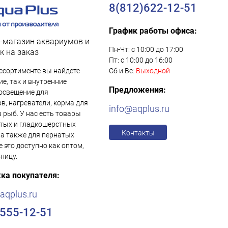
8(812)622-12-51
График работы офиса:
-магазин аквариумов и
Пн-Чт: с 10:00 до 17:00
к на заказ
Пт: с 10:00 до 16:00
ссортименте вы найдете
Сб и Вс:
Выходной
е, так и внутренние
Предложения:
освещение для
в, нагреватели, корма для
info@aqplus.ru
в рыб. У нас есть товары
тых и гладкошерстных
Контакты
 а также для пернатых
е это доступно как оптом,
зницу.
ка покупателя:
aqplus.ru
)555-12-51