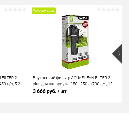
Рекомендуем
Р
 FILTER 2
Внутренний фильтр AQUAEL FAN FILTER 3
В
50 л/ч, 5.2
plus для аквариума 150 - 250 л (700 л/ч, 12
M
Вт)
В
3 666 руб.
1
/ шт