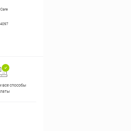
 Care
4097
 все способы
Принимаем заказы на сайте
Проф
платы
круглосуточно