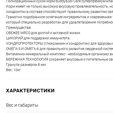
Полнорационный сухой корм Buddy&Sol Care суперпремиум-класс
Корм имеет не только высокую вкусовую привлекательность, но
хондроитин в составе способствуют правильному развитию связ
Грамотно подобранное сочетание ингредиентов и современная
который специально разработан для удовлетворения потребно
Преимущества:
СВЕЖЕЕ МЯСО для долгой и активной жизни.
ЦИКОРИЙ для поддержки иммунитета.
ХОНДРОПРОТЕКТОРЫ (глюкозамин и хондроитин) для здоровых 
ОМЕГА-3 И ОМЕГА-6 для правильного развития сердечной систе
Витаминно-минеральный комплекс - необходимые организму ви
БЕРЕЖНАЯ ТЕХНОЛОГИЯ сохраняет вкусовые и питательные сво
Гранула размером 8 мм
Вес: 10кг
ХАРАКТЕРИСТИКИ
Вес и габариты