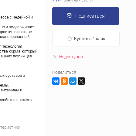
+ 174
Бонусных рублей
Подписаться
асса с индейкой и
 но и поддерживает
дроитин в составе
балансированный
Купить в 1 клик
я технология
ства корма, который
омашних любимцев.
Недоступно
Поделиться
х суставов и
темы.
 витамины и
свойства свежего
ктеристики