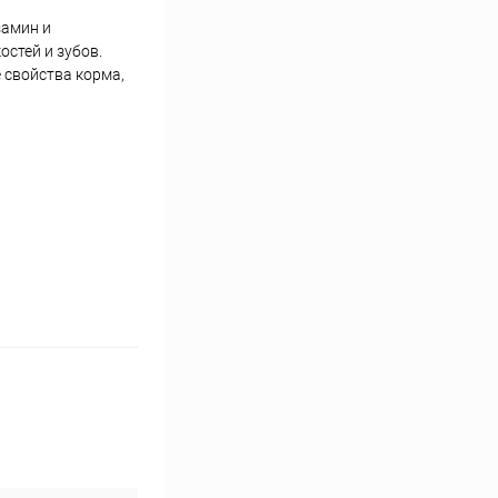
замин и
стей и зубов.
 свойства корма,