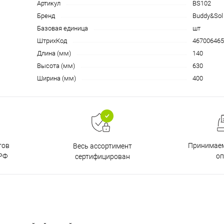
Артикул
BS102
Бренд
Buddy&Sol
Базовая единица
шт
ШтрихКод
467006465
Длина (мм)
140
Высота (мм)
630
Ширина (мм)
400
тов
Принимаем
Весь ассортимент
РФ
о
сертифицирован