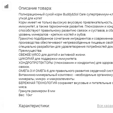
Описание товара:
Полнорационный сухой корм Buddy&Sol Care суперпремиум-кл
уткой для котят
Корм имеет не только высокую вкусовую привлекательность,
иммунитет, а также гармоничное развитие. Глюкозамин и хон
способствуют правильному развитию связок и суставов, а с
уровень минералов - крепких костей и зубов.
Грамотно подобранное сочетание ингредиентов и современна
производства обеспечивают непревзойденные пищевые свой
специально разработан для удовлетворения потребностей д
Преимущества:
СВЕЖЕЕ МЯСО для долгой и активной жизни.
ЦИКОРИЙ для поддержки иммунитета.
ХОНДРОПРОТЕКТОРЫ (глюкозамин и хондроитин) для здоровы
связок.
ОМЕГА-3 И ОМЕГА-6 для правильного развития сердечной сис
Витаминно-минеральный комплекс - необходимые организму
минералы, микро- и макроэлементы.
БЕРЕЖНАЯ ТЕХНОЛОГИЯ сохраняет вкусовые и питательные 
мяса.
Гранула размером 8 мм
Вес: 10кг
Характеристики:
Все хара