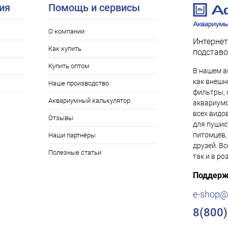
ия
Помощь и сервисы
О компании
Интернет
Как купить
подставо
Купить оптом
В нашем а
как внешни
Наше производство
фильтры, 
Аквариумный калькулятор
аквариумо
всех видо
Отзывы
для пушис
питомцев,
Наши партнёры
друзей. Вс
Полезные статьи
так и в ро
Поддерж
e-shop@
8(800