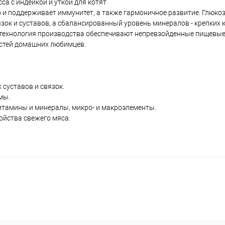
а с индейкой и уткой для котят
 и поддерживает иммунитет, а также гармоничное развитие. Глюко
ок и суставов, а сбалансированный уровень минералов - крепких ко
 технология производства обеспечивают непревзойденные пищевые
стей домашних любимцев.
суставов и связок.
мы.
тамины и минералы, микро- и макроэлементы.
йства свежего мяса.