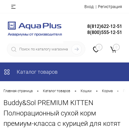
Вход
Регистрация
8(812)622-12-51
8(800)555-12-51
0
0
Каталог товаров
•
•
•
•
Главная страница
Каталог товаров
Кошки
Корма
Пр
Buddy&Sol PREMIUM KITTEN
Полнорационный сухой корм
премиум-класса с курицей для котят