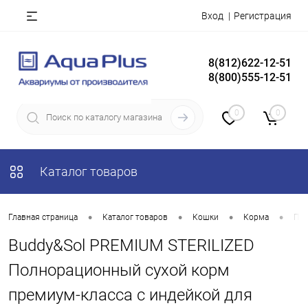
Вход
Регистрация
8(812)622-12-51
8(800)555-12-51
0
0
Каталог товаров
•
•
•
•
Главная страница
Каталог товаров
Кошки
Корма
Пр
Buddy&Sol PREMIUM STERILIZED
Полнорационный сухой корм
премиум-класса с индейкой для