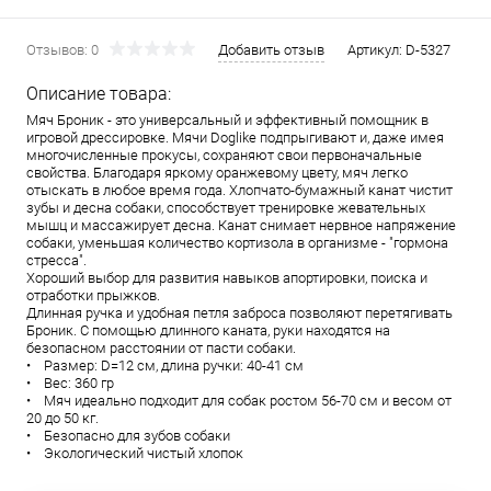
Отзывов: 0
Добавить отзыв
Артикул:
D-5327
Описание товара:
Мяч Броник - это универсальный и эффективный помощник в
игровой дрессировке. Мячи Doglike подпрыгивают и, даже имея
многочисленные прокусы, сохраняют свои первоначальные
свойства. Благодаря яркому оранжевому цвету, мяч легко
отыскать в любое время года. Хлопчато-бумажный канат чистит
зубы и десна собаки, способствует тренировке жевательных
мышц и массажирует десна. Канат снимает нервное напряжение
собаки, уменьшая количество кортизола в организме - "гормона
стресса".
Хороший выбор для развития навыков апортировки, поиска и
отработки прыжков.
Длинная ручка и удобная петля заброса позволяют перетягивать
Броник. С помощью длинного каната, руки находятся на
безопасном расстоянии от пасти собаки.
• Размер: D=12 см, длина ручки: 40-41 см
• Вес: 360 гр
• Мяч идеально подходит для собак ростом 56-70 см и весом от
20 до 50 кг.
• Безопасно для зубов собаки
• Экологический чистый хлопок