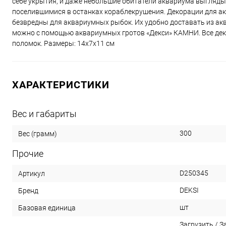
себе укрытия, и даже небольшие обитатели аквариума выгляды
поселившимися в останках кораблекрушения. Декорации для ак
безвредны для аквариумных рыбок. Их удобно доставать из ак
можно с помощью аквариумных гротов «Декси» КАМНИ. Все деко
поломок. Размеры: 14х7х11 см
ХАРАКТЕРИСТИКИ
Вес и габариты
300
Вес (грамм)
Прочие
D250345
Артикул
DEKSI
Бренд
шт
Базовая единица
Загрузить
/
З