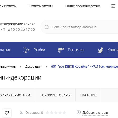
ак купить
Купить оптом
Наше производство
дтверждение заказа
 - Пт с 10:00 до 17:00
ля них
Рыбки
Рептилии
Кошк
•
•
квариумов
Декорации
651 Грот DEKSI Корабль 14х7х11см, мини-д
ини-декорации
ХАРАКТЕРИСТИКИ
ПОХОЖИЕ ТОВАРЫ
НАЛИЧИЕ
Отзывов: 0
Добавить отзыв