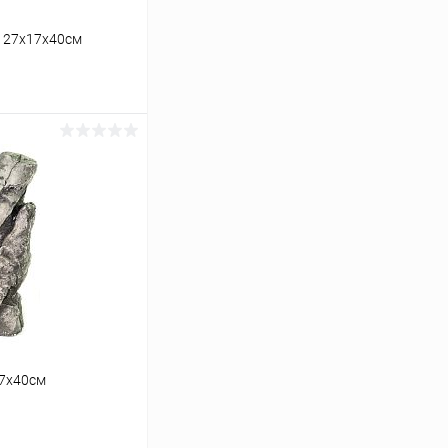
ы 27х17х40см
ину
Сравнение
В наличии
17х40см