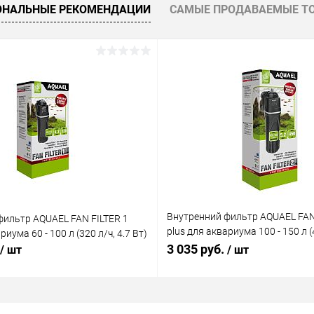
ОНАЛЬНЫЕ РЕКОМЕНДАЦИИ
САМЫЕ ПРОДАВАЕМЫЕ Т
ое
В наличии
Внутренний фильтр AQUAEL FAN
фильтр AQUAEL FAN FILTER 1
plus для аквариума 100 - 150 л (4
риума 60 - 100 л (320 л/ч, 4.7 Вт)
Вт)
3 035 руб.
/ шт
/ шт