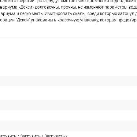
вая из отверстий грота, будут смотреться огромными подводными
вариума «Декси» долговечны, прочны, не изменяют параметры воды
вариума и легко мыть. Имитировать скалы, среди которых затонул 
рации "Декси" упакованы в красочную упаковку, которая предотвр
агрузить
/
Загрузить
/
Загрузить
/