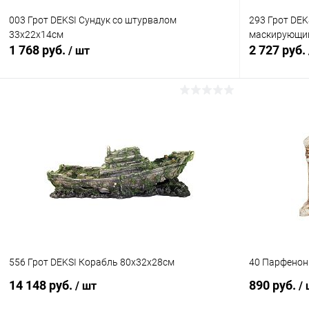
003 Грот DEKSI Сундук со штурвалом
293 Грот DEK
33х22х14см
маскирующий
1 768 руб.
2 727 руб.
/ шт
В корзину
Купить в 1 клик
Сравнение
Купить в 1
В избранное
В наличии
В избранн
556 Грот DEKSI Корабль 80х32х28см
40 Парфенон 
14 148 руб.
890 руб.
/ шт
/