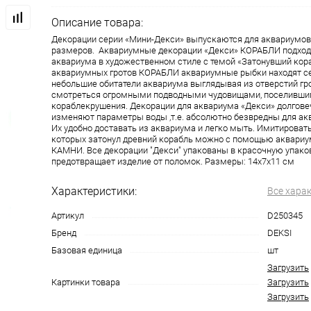
Описание товара:
Декорации серии «Мини-Декси» выпускаются для аквариумов
размеров. Аквариумные декорации «Декси» КОРАБЛИ подход
аквариума в художественном стиле с темой «Затонувший кора
аквариумных гротов КОРАБЛИ аквариумные рыбки находят се
небольшие обитатели аквариума выглядывая из отверстий гро
смотреться огромными подводными чудовищами, поселившим
кораблекрушения. Декорации для аквариума «Декси» долговеч
изменяют параметры воды ,т.е. абсолютно безвредны для а
Их удобно доставать из аквариума и легко мыть. Имитировать
которых затонул древний корабль можно с помощью аквариу
КАМНИ. Все декорации "Декси" упакованы в красочную упаков
предотвращает изделие от поломок. Размеры: 14х7х11 см
Характеристики:
Все хара
Артикул
D250345
Бренд
DEKSI
Базовая единица
шт
Загрузить
Картинки товара
Загрузить
Загрузить