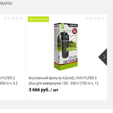
ОВАРЫ
Рекомендуем
Р
 FILTER 2
Внутренний фильтр AQUAEL FAN FILTER 3
В
50 л/ч, 5.2
plus для аквариума 150 - 250 л (700 л/ч, 12
M
Вт)
В
3 666 руб.
1
/ шт