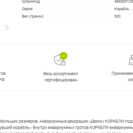
ШтрихКод
466000125
Серия
Корабль
Вес (грамм)
300
тов
Принимаем
Весь ассортимент
РФ
о
сертифицирован
ебольших размеров. Аквариумные декорации «Декси» КОРАБЛИ под
нувший корабль». Внутри аквариумных гротов КОРАБЛИ аквариумн