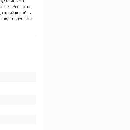
 чудовищами,
 ,т.е. абсолютно
древний корабль
ащает изделие от