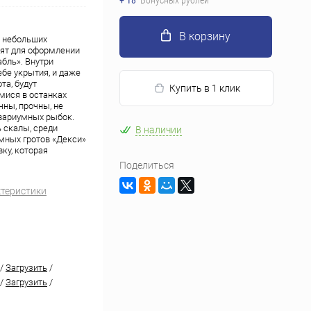
+ 18
Бонусных рублей
В корзину
 небольших
ят для оформлении
бль». Внутри
бе укрытия, и даже
та, будут
Купить в 1 клик
ися в останках
ны, прочны, не
квариумных рыбок.
 скалы, среди
В наличии
мных гротов «Декси»
ку, которая
Поделиться
ктеристики
/
Загрузить
/
/
Загрузить
/