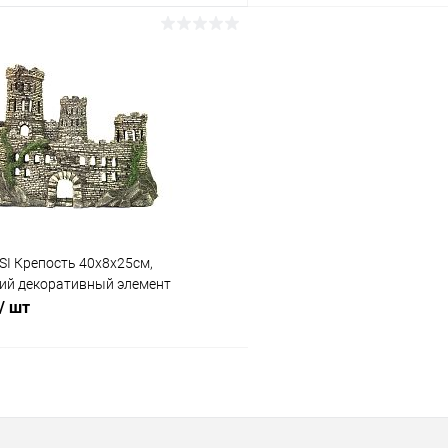
В корзину
В корз
 клик
Сравнение
Купить в 1 клик
ое
В наличии
В избранное
SI Крепость 40х8х25см,
ий декоративный элемент
/ шт
В корзину
 клик
Сравнение