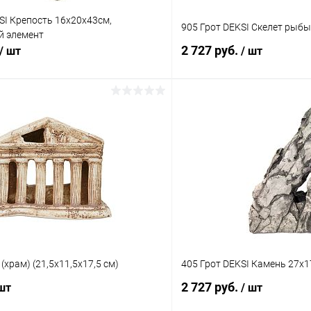
SI Крепость 16х20х43см,
905 Грот DEKSI Скелет рыб
 элемент
2 727 руб.
/ шт
/ шт
В корзину
В корз
 клик
Сравнение
Купить в 1 клик
ое
В наличии
В избранное
(храм) (21,5х11,5х17,5 см)
405 Грот DEKSI Камень 27х
2 727 руб.
 шт
/ шт