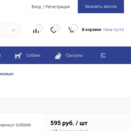
Заказать звонок
Вход
Регистрация
0
0
0
В корзине
пока пусто
и
Собаки
Грызуны
екорации
595 руб.
/ шт
Артикул:
D250345