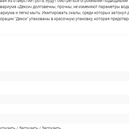
вая из отверстий грота, будут смотреться огромными подводными
вариума «Декси» долговечны, прочны, не изменяют параметры воды
вариума и легко мыть. Имитировать скалы, среди которых затонул 
рации "Декси" упакованы в красочную упаковку, которая предотвр
агрузить
/
Загрузить
/
Загрузить