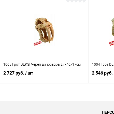
В корзину
Купить в 1 клик
Сравнение
Купить в 1
В избранное
В наличии
В избранн
1005 Грот DEKSI Череп динозавра 27х40х17см
1004 Грот DE
2 727 руб.
2 546 руб.
/ шт
В корзину
Купить в 1 клик
Сравнение
Купить в 1
ПЕРС