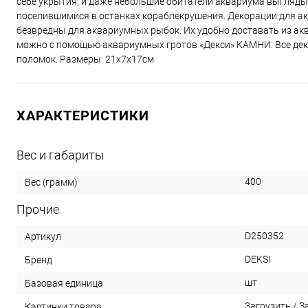
себе укрытия, и даже небольшие обитатели аквариума выгляды
поселившимися в останках кораблекрушения. Декорации для ак
безвредны для аквариумных рыбок. Их удобно доставать из ак
можно с помощью аквариумных гротов «Декси» КАМНИ. Все деко
поломок. Размеры: 21х7х17см
ХАРАКТЕРИСТИКИ
Вес и габариты
400
Вес (грамм)
Прочие
D250352
Артикул
DEKSI
Бренд
шт
Базовая единица
Загрузить
/
З
Картинки товара