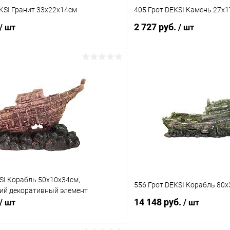
KSI Гранит 33х22х14см
405 Грот DEKSI Камень 27х
2 727 руб.
/ шт
/ шт
В корзину
В корз
 клик
Сравнение
Купить в 1 клик
ое
В наличии
В избранное
SI Корабль 50х10х34см,
556 Грот DEKSI Корабль 80
ий декоративный элемент
14 148 руб.
/ шт
/ шт