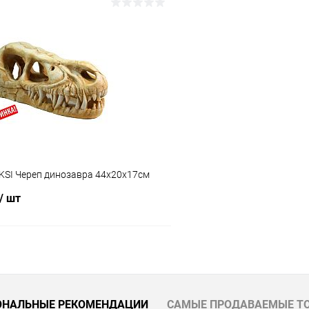
В корзину
В корз
 клик
Сравнение
Купить в 1 клик
ое
В наличии
В избранное
KSI Череп динозавра 44х20х17см
/ шт
В корзину
 клик
Сравнение
ОНАЛЬНЫЕ РЕКОМЕНДАЦИИ
САМЫЕ ПРОДАВАЕМЫЕ Т