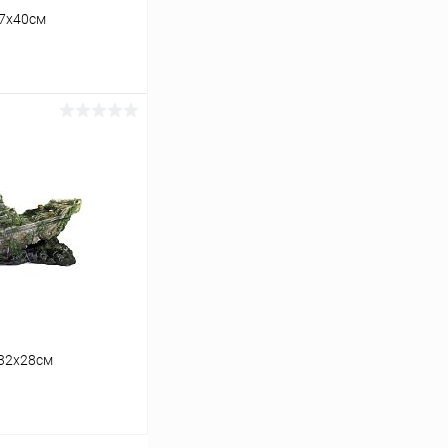
17х40см
ину
Сравнение
В наличии
х32х28см