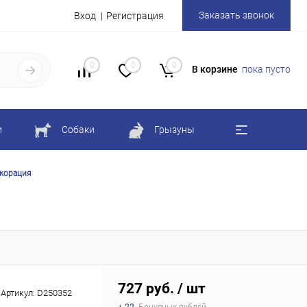
Заказать звонок
Вход
Регистрация
0
0
0
В корзине
пока пусто
и
Собаки
Грызуны
екорация
727 руб.
/ шт
Артикул:
D250352