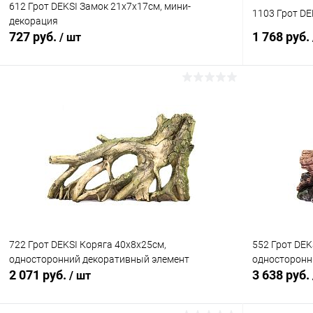
612 Грот DEKSI Замок 21х7х17см, мини-
1103 Грот DE
декорация
727 руб.
1 768 руб.
/ шт
В корзину
Купить в 1 клик
Сравнение
Купить в 1
В избранное
В наличии
В избранн
722 Грот DEKSI Коряга 40х8х25см,
552 Грот DEK
односторонний декоративный элемент
односторонн
2 071 руб.
3 638 руб.
/ шт