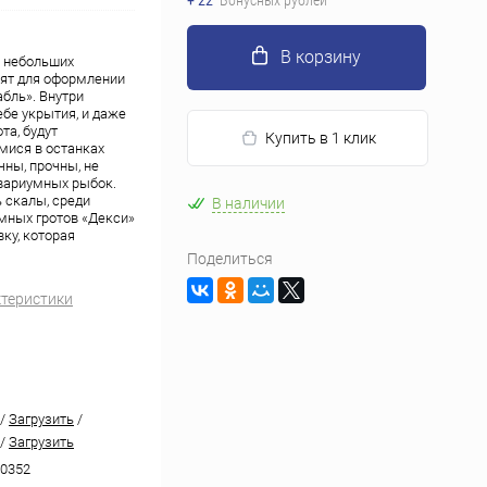
+ 22
Бонусных рублей
В корзину
 небольших
ят для оформлении
бль». Внутри
бе укрытия, и даже
та, будут
Купить в 1 клик
ися в останках
ны, прочны, не
квариумных рыбок.
 скалы, среди
В наличии
мных гротов «Декси»
ку, которая
Поделиться
ктеристики
/
Загрузить
/
/
Загрузить
0352