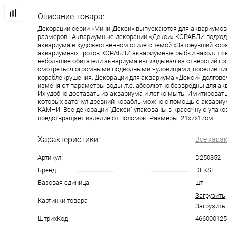
Описание товара:
Декорации серии «Мини-Декси» выпускаются для аквариумов
размеров. Аквариумные декорации «Декси» КОРАБЛИ подход
аквариума в художественном стиле с темой «Затонувший кора
аквариумных гротов КОРАБЛИ аквариумные рыбки находят се
небольшие обитатели аквариума выглядывая из отверстий гро
смотреться огромными подводными чудовищами, поселившим
кораблекрушения. Декорации для аквариума «Декси» долговеч
изменяют параметры воды ,т.е. абсолютно безвредны для а
Их удобно доставать из аквариума и легко мыть. Имитировать
которых затонул древний корабль можно с помощью аквариу
КАМНИ. Все декорации "Декси" упакованы в красочную упаков
предотвращает изделие от поломок. Размеры: 21х7х17см
Характеристики:
Все хара
Артикул
D250352
Бренд
DEKSI
Базовая единица
шт
Загрузить
Картинки товара
Загрузить
ШтрихКод
466000125