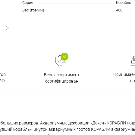
Серия
Корабль
Вес (грамм)
400
тов
Принимаем
Весь ассортимент
РФ
о
сертифицирован
ебольших размеров. Аквариумные декорации «Декси» КОРАБЛИ под
нувший корабль». Внутри аквариумных гротов КОРАБЛИ аквариумн