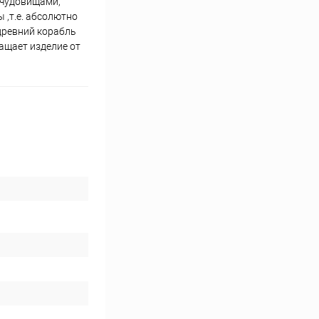
 чудовищами,
 ,т.е. абсолютно
древний корабль
ащает изделие от