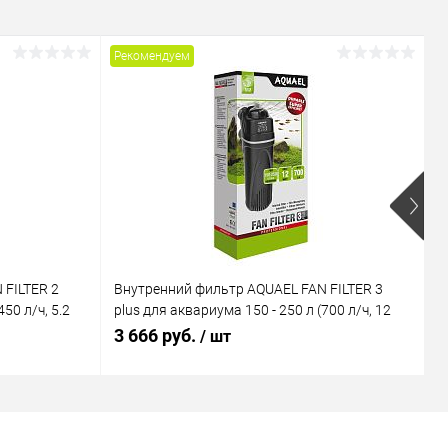
Рекомендуем
Р
 FILTER 2
Внутренний фильтр AQUAEL FAN FILTER 3
В
50 л/ч, 5.2
plus для аквариума 150 - 250 л (700 л/ч, 12
M
Вт)
В
3 666 руб.
1
/ шт