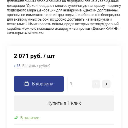
дополнительным оформлением на переднем плане аквариумные
декорации "Декси" создают многоступенчатую панораму - картину
подводного мира Декорации для аквариума «Декси» долговечны,
прочны, не изменяют параметры воды ,т.е. абсолютно безвредны
для аквариумных рыбок, их удобно доставать из аквариума и
легко мыть. Имитировать скалы, среди которых затонул древний
корабль можно с помощью аквариумных гротов «Декси» КАМНИ.
Размеры: 40х8х25 см
2 071 руб.
/ шт
+ 63
Бонусных рублей
В корзину
Купить в 1 клик
В наличии