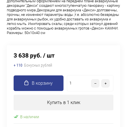
дополнительным оформлением на переднем плане аквариумные
декорации "Декси" создают многоступенчатую панораму - картину
подводного мира Декорации для аквариума «Декси» долговечны,
прочны, не изменяют параметры воды ,т.е. абсолютно безвредны
для аквариумных рыбок, их удобно доставать из аквариума и
легко мыть. Имитировать скалы, среди которых затонул древний
корабль можно с помощью аквариумных гротов «Декси» КАМНИ.
Размеры: 50х10х40 см
3 638 руб.
/ шт
+ 110
Бонусных рублей
В корзину
Купить в 1 клик
В наличии