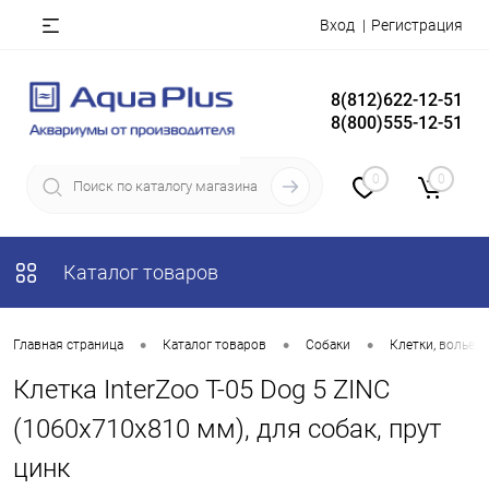
Вход
Регистрация
8(812)622-12-51
8(800)555-12-51
0
0
Каталог товаров
•
•
•
Главная страница
Каталог товаров
Собаки
Клетки, вольер
Клетка InterZoo T-05 Dog 5 ZINC
(1060х710х810 мм), для собак, прут
цинк