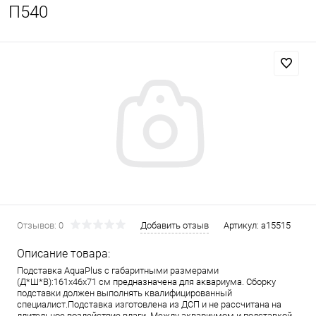
П540
Отзывов: 0
Добавить отзыв
Артикул:
a15515
Описание товара:
Подставка AquaPlus с габаритными размерами
(Д*Ш*В):161x46x71 см предназначена для аквариума. Сборку
подставки должен выполнять квалифицированный
специалист.Подставка изготовлена из ДСП и не рассчитана на
длительное воздействие влаги. Между аквариумом и подставкой