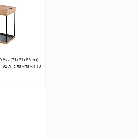
Сравнение
В наличии
 бук (71х31х56 см)
 92 л., с лампами Т8
ину
Сравнение
Под заказ