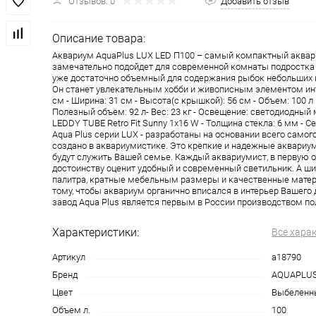
Отзывов: 0
Добавить отзыв
Описание товара:
Аквариум AquaPlus LUX LED П100 – самый компактный аквар
замечательно подойдет для современной комнаты подростка - 
уже достаточно объемный для содержания рыбок небольших 
Он станет увлекательным хобби и живописным элементом инте
см - Ширина: 31 см - Высота(с крышкой): 56 см - Объем: 100 л
Полезный объем: 92 л- Вес: 23 кг - Освещение: светодиодны
LEDDY TUBE Retro Fit Sunny 1х16 W - Толщина стекла: 6 мм - 
Aqua Plus серии LUX - разработаны на основании всего самого
создано в аквариумистике. Это крепкие и надежные аквариу
будут служить Вашей семье. Каждый аквариумист, в первую о
достоинству оценит удобный и современный светильник. А ш
палитра, кратные мебельным размеры и качественные мате
тому, чтобы аквариум органично вписался в интерьер Вашего
завод Aqua Plus является первым в России производством по
Характеристики:
Все хара
Артикул
a18790
Бренд
AQUAPLU
Цвет
Выбеленн
Объем л.
100