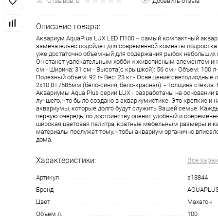
Отзывов: 0
Добавить отзыв
Описание товара:
Аквариум AquaPlus LUX LED П100 – самый компактный аквар
замечательно подойдет для современной комнаты подростка - 
уже достаточно объемный для содержания рыбок небольших 
Он станет увлекательным хобби и живописным элементом инте
см - Ширина: 31 см - Высота(с крышкой): 56 см - Объем: 100 л-
Полезный объем: 92 л- Вес: 23 кг - Освещение:светодиодные
2х10 Вт /585мм (бело-синяя, бело-красная). - Толщина стекла: 
Аквариумы Aqua Plus серии LUX - разработаны на основании 
лучшего, что было создано в аквариумистике. Это крепкие и
аквариумы, которые долго будут служить Вашей семье. Кажд
первую очередь, по достоинству оценит удобный и современн
широкая цветовая палитра, кратные мебельным размеры и 
материалы послужат тому, чтобы аквариум органично вписалс
дома.
Характеристики:
Все хара
Артикул
a18844
Бренд
AQUAPLU
Цвет
Махагон
Объем л.
100