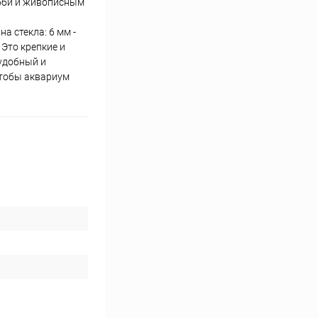
обби и живописным
а стекла: 6 мм -
 Это крепкие и
 удобный и
чтобы аквариум