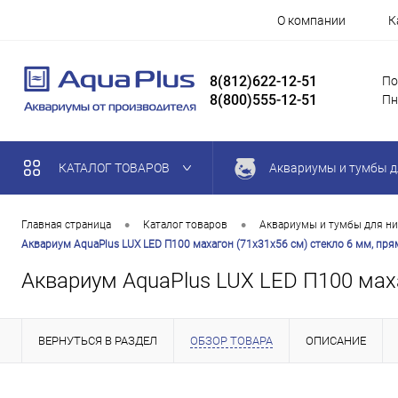
О компании
К
8(812)622-12-51
По
8(800)555-12-51
Пн
КАТАЛОГ ТОВАРОВ
Аквариумы и тумбы д
•
•
Главная страница
Каталог товаров
Аквариумы и тумбы для ни
Аквариум AquaPlus LUX LED П100 махагон (71х31х56 см) стекло 6 мм, прям
Аквариум AquaPlus LUX LED П100 махаг
ВЕРНУТЬСЯ В РАЗДЕЛ
ОБЗОР ТОВАРА
ОПИСАНИЕ