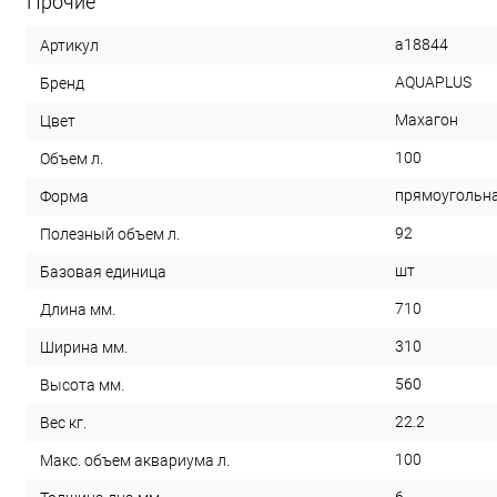
Прочие
a18844
Артикул
AQUAPLUS
Бренд
Махагон
Цвет
100
Объем л.
прямоугольн
Форма
92
Полезный объем л.
шт
Базовая единица
710
Длина мм.
310
Ширина мм.
560
Высота мм.
22.2
Вес кг.
100
Макс. объем аквариума л.
6