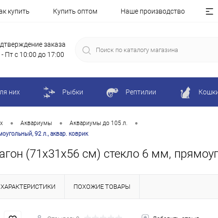
ак купить
Купить оптом
Наше производство
дтверждение заказа
 - Пт с 10:00 до 17:00
ля них
Рыбки
Рептилии
Кошк
•
•
•
х
Аквариумы
Аквариумы до 105 л.
оугольный, 92 л., аквар. коврик
он (71х31х56 см) стекло 6 мм, прямоуго
ХАРАКТЕРИСТИКИ
ПОХОЖИЕ ТОВАРЫ