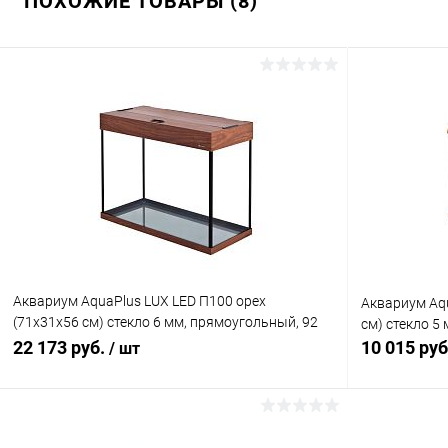
ПОХОЖИЕ ТОВАРЫ (8)
Аквариум AquaPlus LUX LED П100 орех
Аквариум Aqu
(71х31х56 см) стекло 6 мм, прямоугольный, 92
см) стекло 5 
л., аквар. коврик
22 173 руб.
10 015 ру
/ шт
В корзину