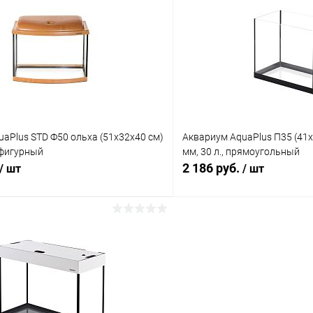
 клик
Сравнение
Купить в 1 клик
ое
В наличии
В избранное
aPlus STD Ф50 ольха (51х32х40 см)
Аквариум AquaPlus П35 (41х
 фигурный
мм, 30 л., прямоугольный
2 186 руб.
/ шт
/ шт
В корзину
В корз
 клик
Сравнение
Купить в 1 клик
ое
В наличии
В избранное