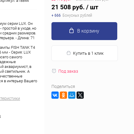
Артикул:
a18844
21 508 руб.
/ шт
+ 666
Бонусных рублей
иум серии LUX. Он
простой в уходе, но
В корзину
и средних размеров.
рьера. - Длина: 71
 лампы FISH TANK T4
6 мм - Серия: LUX
Купить в 1 клик
всего самого
 надежные
ый аквариумист, в
Под заказ
ый светильник. А
качественные
я в интерьер Вашего
Поделиться
ктеристики
S