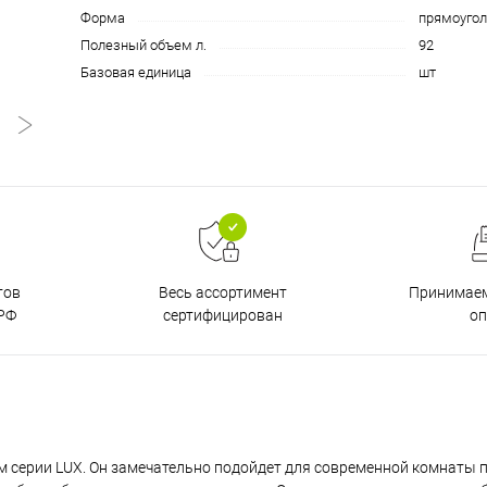
Форма
прямоугол
Полезный объем л.
92
Базовая единица
шт
тов
Принимаем
Весь ассортимент
РФ
о
сертифицирован
 серии LUX. Он замечательно подойдет для современной комнаты п