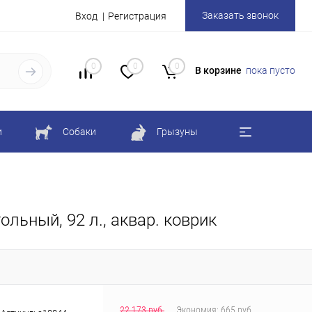
Заказать звонок
Вход
Регистрация
0
0
0
В корзине
пока пусто
и
Собаки
Грызуны
льный, 92 л., аквар. коврик
22 173 руб.
Экономия:
665 руб.