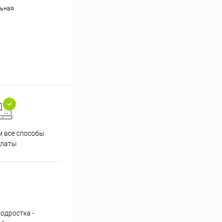
ьная
 все способы
Принимаем заказы на сайте
Проф
платы
круглосуточно
одростка -