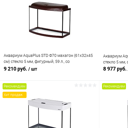
Купить в 1 клик
Сравнение
Купить в 1
В избранное
В наличии
В избранн
Аквариум AquaPlus STD Ф70 махагон (61х32х45
Аквариум Aqu
см) стекло 5 мм, фигурный, 59 л., со
стекло 5 мм,
светильником 1х15Вт.
9 210 руб.
8 977 руб.
/ шт
Рекомендуем
Рекомендуем
В корзину
Хит продаж
Купить в 1 клик
Сравнение
Купить в 1
В избранное
В наличии
В избранн