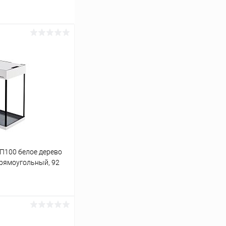
 П100 белое дерево
 прямоугольный, 92
ину