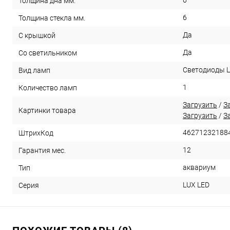
Толщина дна мм.
6
Толщина стекла мм.
Да
С крышкой
Да
Со светильником
Светодиоды 
Вид ламп
1
Количество ламп
Загрузить
/
З
Картинки товара
Загрузить
/
З
46271232188
ШтрихКод
12
Гарантия мес.
аквариум
Тип
LUX LED
Серия