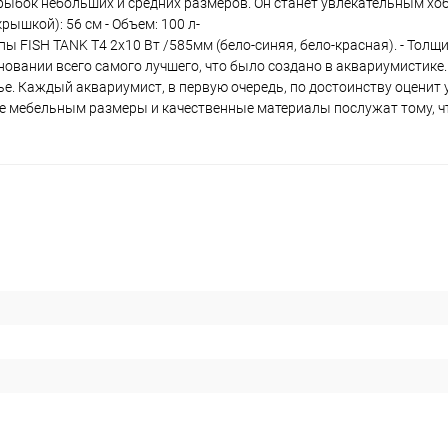
 рыбок небольших и средних размеров. Он станет увлекательным х
крышкой): 56 см - Объем: 100 л-
ы FISH TANK T4 2х10 Вт /585мм (бело-синяя, бело-красная). - Толщин
новании всего самого лучшего, что было создано в аквариумистике.
е. Каждый аквариумист, в первую очередь, по достоинству оценит
ые мебельным размеры и качественные материалы послужат тому, 