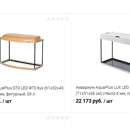
Аквариум AquaPlus LUX LED
aPlus STD LED Ф70 бук (61х32х45
(71х31х56 см) стекло 6 мм,
мм, фигурный, 59 л.
л., аквар. коврик
б.
22 173 руб.
/ шт
/ шт
В корзину
В корз