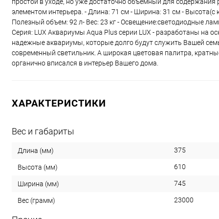
простой в уходе, но уже достаточно объемный для содержания
элементом интерьера. - Длина: 71 см - Ширина: 31 см - Высота(с 
Полезный объем: 92 л- Вес: 23 кг - Освещение:светодиодные ламп
Серия: LUX Аквариумы Aqua Plus серии LUX - разработаны на ос
надежные аквариумы, которые долго будут служить Вашей семь
современный светильник. А широкая цветовая палитра, кратн
органично вписался в интерьер Вашего дома.
ХАРАКТЕРИСТИКИ
Вес и габариты
375
Длина (мм)
610
Высота (мм)
745
Ширина (мм)
23000
Вес (грамм)