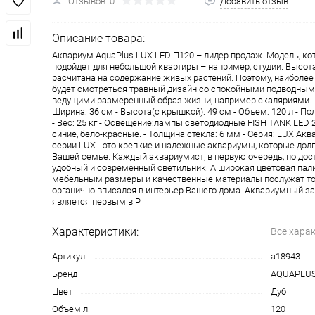
Отзывов: 0
Добавить отзыв
Описание товара:
Аквариум AquaPlus LUX LED П120 – лидер продаж. Модель, ко
подойдет для небольшой квартиры – например, студии. Высот
расчитана на содержание живых растений. Поэтому, наиболе
будет смотреться травный дизайн со спокойными подводным
ведущими размеренный образ жизни, например скаляриями. - 
Ширина: 36 см - Высота(с крышкой): 49 см - Объем: 120 л - П
- Вес: 25 кг - Освещение:лампы светодиодные FISH TANK LED 
синие, бело-красные. - Толщина стекла: 6 мм - Серия: LUX Ак
серии LUX - это крепкие и надежные аквариумы, которые долг
Вашей семье. Каждый аквариумист, в первую очередь, по дос
удобный и современный светильник. А широкая цветовая пал
мебельным размеры и качественные материалы послужат то
органично вписался в интерьер Вашего дома. Аквариумный за
является первым в Р
Характеристики:
Все хара
Артикул
a18943
Бренд
AQUAPLU
Цвет
Дуб
Объем л.
120