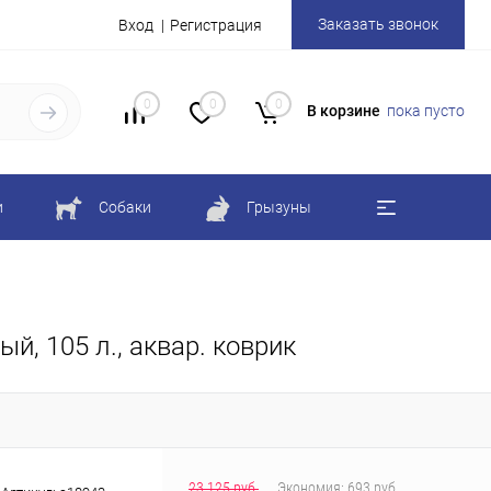
Заказать звонок
Вход
Регистрация
0
0
0
В корзине
пока пусто
и
Собаки
Грызуны
й, 105 л., аквар. коврик
23 125 руб.
Экономия:
693 руб.