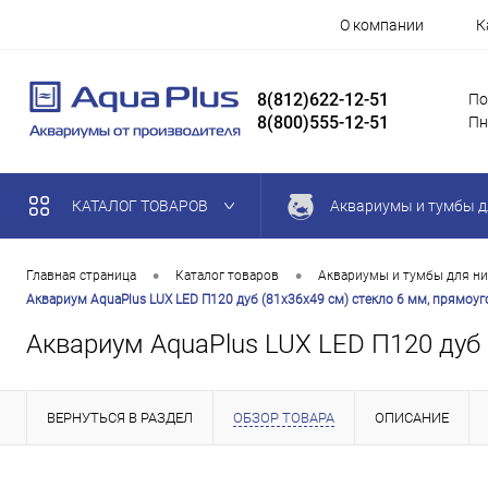
О компании
К
8(812)622-12-51
По
8(800)555-12-51
Пн
КАТАЛОГ ТОВАРОВ
Аквариумы и тумбы д
•
•
Главная страница
Каталог товаров
Аквариумы и тумбы для ни
Аквариум AquaPlus LUX LED П120 дуб (81х36х49 см) стекло 6 мм, прямоуго
Аквариум AquaPlus LUX LED П120 дуб (
ВЕРНУТЬСЯ В РАЗДЕЛ
ОБЗОР ТОВАРА
ОПИСАНИЕ