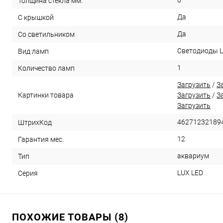
Толщина стекла мм.
Да
С крышкой
Да
Со светильником
Светодиоды 
Вид ламп
1
Количество ламп
Загрузить
/
З
Картинки товара
Загрузить
/
З
Загрузить
46271232189
ШтрихКод
12
Гарантия мес.
аквариум
Тип
LUX LED
Серия
ПОХОЖИЕ ТОВАРЫ (8)