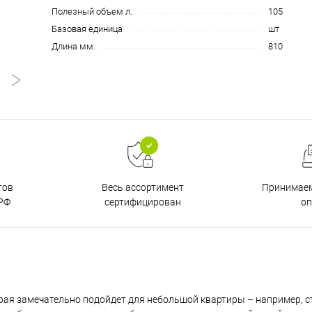
Полезный объем л.
105
Базовая единица
шт
Длина мм.
810
тов
Принимаем
Весь ассортимент
РФ
о
сертифицирован
орая замечательно подойдет для небольшой квартиры – например, с