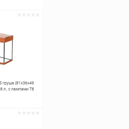
5 груша (81х36х49
8 л., с лампами Т8
ину