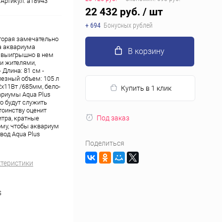
Артикул:
a18943
22 432 руб.
/ шт
+ 694
Бонусных рублей
торая замечательно
а аквариума
В корзину
е выигрышно в нем
и жителями,
Длина: 81 см -
олезный объем: 105 л
2х11Вт /685мм, бело-
Купить в 1 клик
вариумы Aqua Plus
о будут служить
тоинству оценит
Под заказ
итра, кратные
му, чтобы аквариум
вод Aqua Plus
Поделиться
ктеристики
S