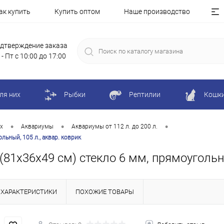
ак купить
Купить оптом
Наше производство
дтверждение заказа
 - Пт с 10:00 до 17:00
ля них
Рыбки
Рептилии
Кошк
•
•
•
х
Аквариумы
Аквариумы от 112 л. до 200 л.
льный, 105 л., аквар. коврик
81х36х49 см) стекло 6 мм, прямоугольны
ХАРАКТЕРИСТИКИ
ПОХОЖИЕ ТОВАРЫ