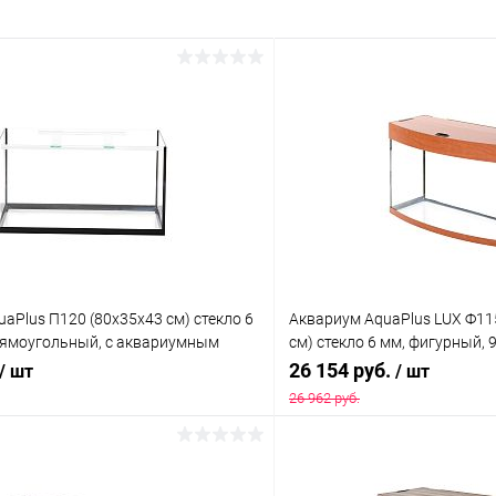
aPlus П120 (80х35х43 см) стекло 6
Аквариум AquaPlus LUX Ф11
прямоугольный, с аквариумным
см) стекло 6 мм, фигурный, 9
2х18Вт, аквар. коврик
26 154 руб.
/ шт
/ шт
26 962 руб.
В корзину
В корз