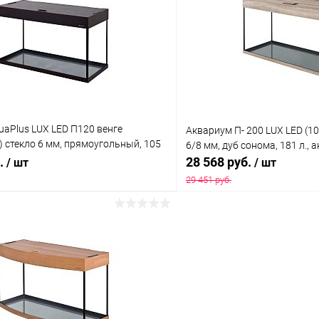
 клик
Сравнение
Купить в 1 клик
ое
В наличии
В избранное
aPlus LUX LED П120 венге
Аквариум П- 200 LUX LED (1
) стекло 6 мм, прямоугольный, 105
6/8 мм, дуб сонома, 181 л.,
врик
б.
28 568 руб.
/ шт
/ шт
29 451 руб.
В корзину
В корз
 клик
Сравнение
Купить в 1 клик
ое
В наличии
В избранное