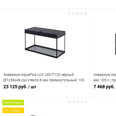
Аквариум AquaPlus LUX LED П120 черный
Аквариум Aqu
(81х36х49 см) стекло 6 мм, прямоугольный, 105
мм, 105 л., 
л., аквар. коврик
ковриком
23 125 руб.
7 468 руб.
/ шт
Рекомендуем
В корзину
Хит продаж