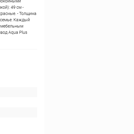
спокойными
ой): 49 см -
красные. - Толщина
й семье. Каждый
е мебельным
вод Aqua Plus