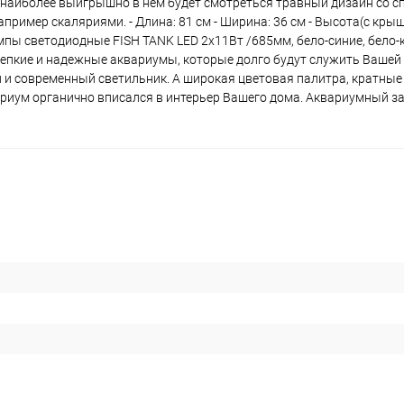
 наиболее выигрышно в нем будет смотреться травный дизайн со 
мер скаляриями. - Длина: 81 см - Ширина: 36 см - Высота(с крышк
:лампы светодиодные FISH TANK LED 2х11Вт /685мм, бело-синие, бело-
о крепкие и надежные аквариумы, которые долго будут служить Ваше
ый и современный светильник. А широкая цветовая палитра, кратны
риум органично вписался в интерьер Вашего дома. Аквариумный за