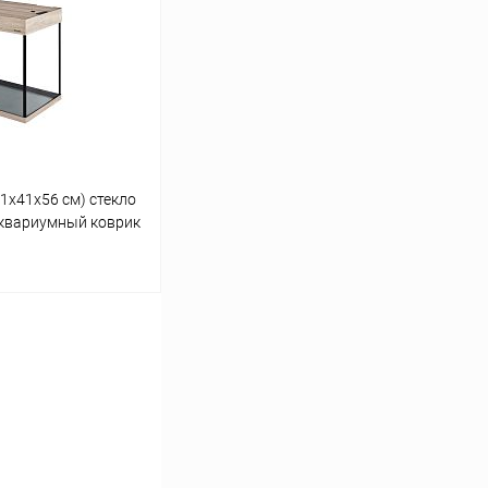
Сравнение
Под заказ
01х41х56 см) стекло
 аквариумный коврик
ину
Сравнение
Под заказ