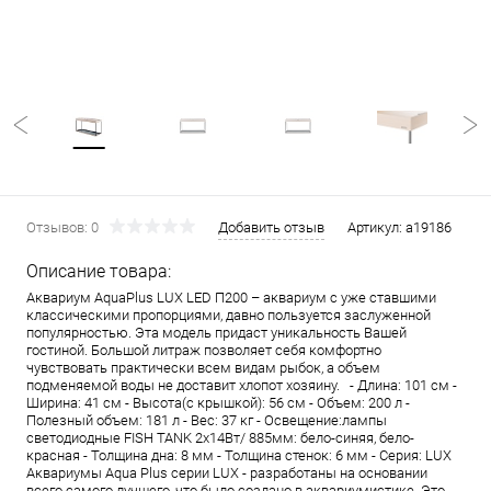
Отзывов: 0
Добавить отзыв
Артикул:
a19186
Описание товара:
Аквариум AquaPlus LUX LED П200 – аквариум с уже ставшими
классическими пропорциями, давно пользуется заслуженной
популярностью. Эта модель придаст уникальность Вашей
гостиной. Большой литраж позволяет себя комфортно
чувствовать практически всем видам рыбок, а объем
подменяемой воды не доставит хлопот хозяину. - Длина: 101 см -
Ширина: 41 см - Высота(с крышкой): 56 см - Объем: 200 л -
Полезный объем: 181 л - Вес: 37 кг - Освещение:лампы
светодиодные FISH TANK 2х14Вт/ 885мм: бело-синяя, бело-
красная - Толщина дна: 8 мм - Толщина стенок: 6 мм - Серия: LUX
Аквариумы Aqua Plus серии LUX - разработаны на основании
всего самого лучшего, что было создано в аквариумистике. Это