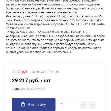
пристального ежедневного внимания. Возможность создания
великолепных пейзажей не омрачается сложностями подмены
большого объема воды. В таком аквариуме будут себя комфортно
чувствовать средние и не очень крупные рыбки.
Размеры: Длина: 101 см; Ширина: 41 см; Высота(с крышкой): 56
см - Объём: 170 литров - Полезный объем: 161 литров - Вес: 34 кг
Освещение: со светодиодным модулем AQUAEL LEDDY TUBE Retro
Fit Sunny 1х18 W
Толщина дна: 6 мм - Толщина стенок: 8 мм - Серия: LUX
Аквариумы AquaPlus серии LUX - разработаны на основании всего
самого лучшего, что было создано в аквариумистике. Это крепкие
и надежные аквариумы, которые долго будут служить Вашей
семье. Каждый аквариумист, в первую очередь, по достоинству
оценит удобный и современный светильник.
30 120 руб.
Экономия:
903 руб.
29 217 руб.
/ шт
+ 904
Бонусных рублей
В корзину