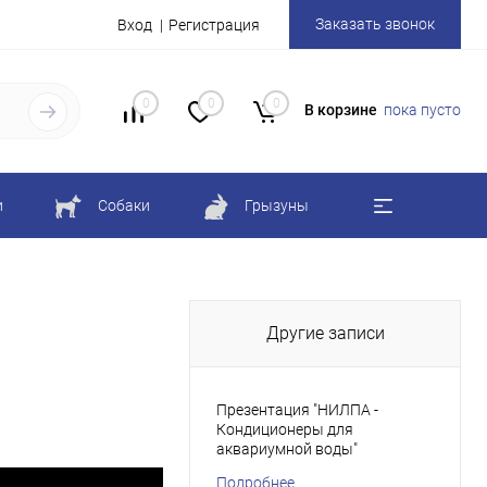
Заказать звонок
Вход
Регистрация
0
0
0
В корзине
пока пусто
и
Собаки
Грызуны
Другие записи
Презентация "НИЛПА -
Кондиционеры для
аквариумной воды"
Подробнее