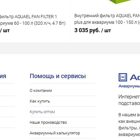
Внутренний фильтр AQUAEL FAN
фильтр AQUAEL FAN FILTER 1
plus для аквариума 100 - 150 л (4
риума 60 - 100 л (320 л/ч, 4.7 Вт)
Вт)
3 035 руб.
/ шт
/ шт
ия
Помощь и сервисы
О компании
Интернет
Как купить
подставо
Купить оптом
В нашем а
как внешни
Наше производство
фильтры, 
Аквариумный калькулятор
аквариумо