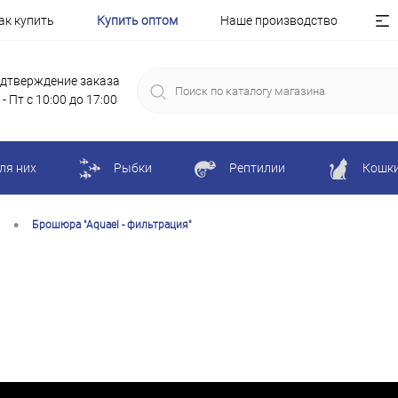
ак купить
Купить оптом
Наше производство
дтверждение заказа
 - Пт с 10:00 до 17:00
ля них
Рыбки
Рептилии
Кошк
•
Брошюра "Aquael - фильтрация"