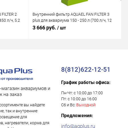
 FILTER 2
Внутренний фильтр AQUAEL FAN FILTER 3
В
50 л/ч, 5.2
plus для аквариума 150 - 250 л (700 л/ч, 12
M
Вт)
В
3 666 руб.
1
/ шт
8(812)622-12-51
График работы офиса:
-магазин аквариумов и
Пн-Чт: с 10:00 до 17:00
к на заказ
Пт: с 10:00 до 16:00
ссортименте вы найдете
Сб и Вс:
Выходной
е, так и внутренние
Предложения:
освещение для
в, нагреватели, корма для
info@aqplus.ru