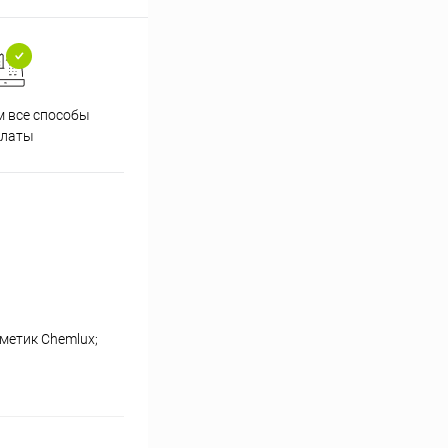
 все способы
Принимаем заказы на сайте
Проф
платы
круглосуточно
метик Chemlux;