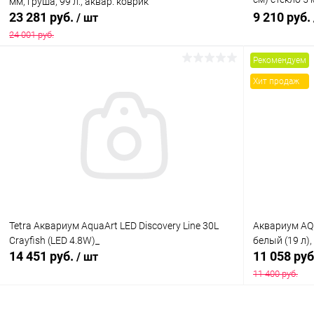
мм, груша, 99 л., аквар. коврик
светильнико
23 281 руб.
9 210 руб.
/ шт
24 001 руб.
Рекомендуем
В корзину
Хит продаж
Купить в 1 клик
Сравнение
Купить в 1
В избранное
Под заказ
В избранн
Tetra Аквариум AquaArt LED Discovery Line 30L
Aквариум AQ
Crayfish (LED 4.8W)_
белый (19 л)
14 451 руб.
11 058 ру
/ шт
11 400 руб.
В корзину