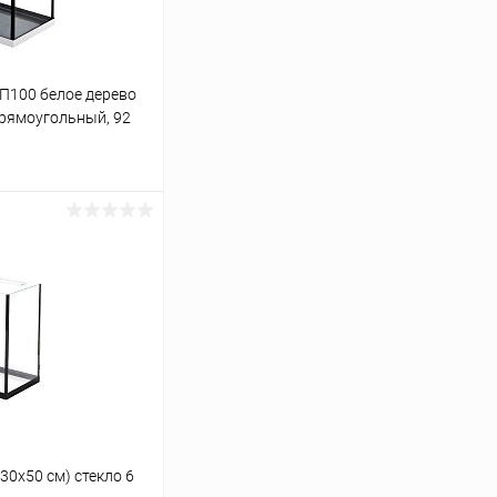
 П100 белое дерево
 прямоугольный, 92
ину
Сравнение
В наличии
30х50 см) стекло 6