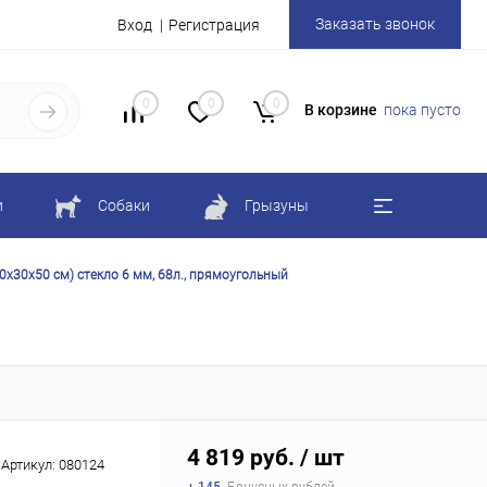
Заказать звонок
Вход
Регистрация
0
0
0
В корзине
пока пусто
и
Собаки
Грызуны
0х30х50 см) стекло 6 мм, 68л., прямоугольный
4 819 руб.
/ шт
Артикул:
080124