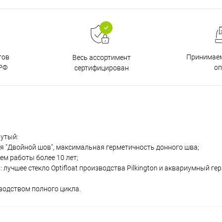
тов
Принимаем
Весь ассортимент
РФ
о
сертифицирован
нутый:
я "Двойной шов", максимальная герметичность донного шва;
м работы более 10 лет;
учшее стекло Optifloat производства Pilkington и аквариумный гер
водством полного цикла.