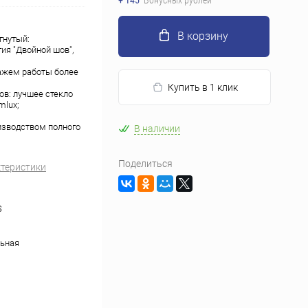
+ 145
Бонусных рублей
В корзину
гнутый:
ия "Двойной шов",
тажем работы более
Купить в 1 клик
в: лучшее стекло
mlux;
изводством полного
В наличии
Поделиться
ктеристики
S
ьная