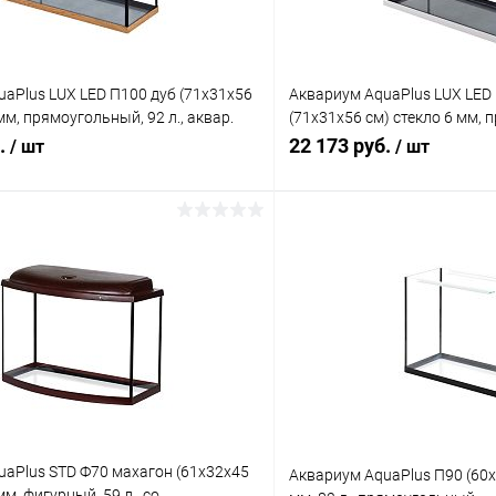
aPlus LUX LED П100 дуб (71х31х56
Аквариум AquaPlus LUX LED
мм, прямоугольный, 92 л., аквар.
(71х31х56 см) стекло 6 мм,
л., аквар. коврик
б.
22 173 руб.
/ шт
/ шт
В корзину
В корз
 клик
Сравнение
Купить в 1 клик
ое
Под заказ
В избранное
uaPlus STD Ф70 махагон (61х32х45
Аквариум AquaPlus П90 (60х
мм, фигурный, 59 л., со