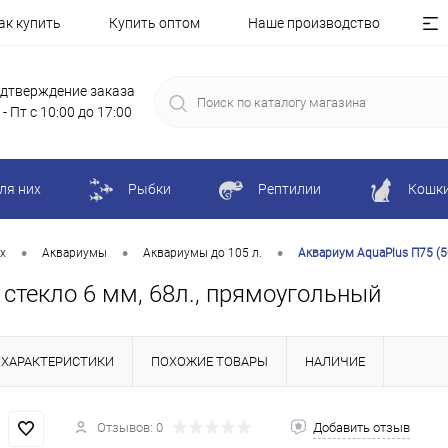
ак купить
Купить оптом
Наше производство
дтверждение заказа
 - Пт с 10:00 до 17:00
ля них
Рыбки
Рептилии
Кошк
•
•
•
х
Аквариумы
Аквариумы до 105 л.
Аквариум AquaPlus П75 (5
 стекло 6 мм, 68л., прямоугольный
ХАРАКТЕРИСТИКИ
ПОХОЖИЕ ТОВАРЫ
НАЛИЧИЕ
Отзывов: 0
Добавить отзыв