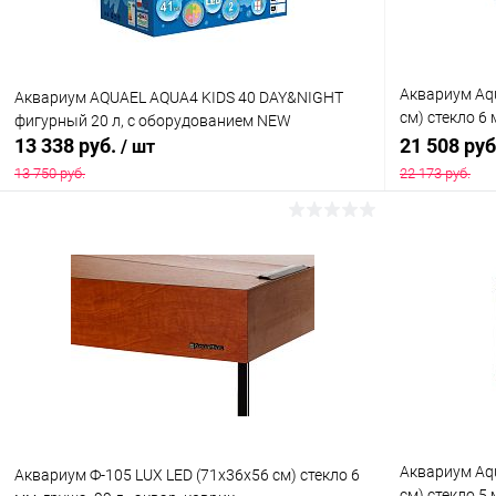
Аквариум Aqu
Aквариум AQUAEL AQUA4 KIDS 40 DAY&NIGHT
см) стекло 6 
фигурный 20 л, с оборудованием NEW
коврик
13 338 руб.
21 508 ру
/ шт
13 750 руб.
22 173 руб.
В корзину
Купить в 1 клик
Сравнение
Купить в 1
В избранное
В наличии
В избранн
Аквариум Aq
Аквариум Ф-105 LUX LED (71х36х56 см) стекло 6
см) стекло 5 