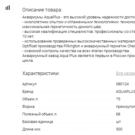
Описание товара:
Аквариумы AquaPlus - это высокий уровень надежности дости
- многолетним опытом и отлаженными технологиями: технолог
максимальная герметичность донного шва;
- высокая квалификация специалистов: профессионалы со с
10 лет;
- использование проверенных высококачественных материало
Optifloat производства Pilkington и аквариумный герметик Che
- сквозной контроль качества на всех этапах производства.
Аквариумный завод Aqua Plus является первым в России про
цикла.
Характеристики:
Все хара
Артикул
080124
Бренд
AQUAPLU
Объем л.
75
Форма
прямоугол
Полезный объем л.
68
Базовая единица
шт
Длина мм.
500