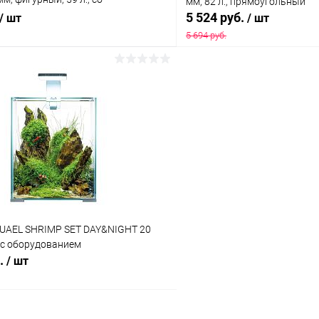
мм, 82 л., прямоугольный
м 1х15Вт.
5 524 руб.
/ шт
/ шт
5 694 руб.
В корзину
В корз
 клик
Сравнение
Купить в 1 клик
ое
В наличии
В избранное
UAEL SHRIMP SET DAY&NIGHT 20
, с оборудованием
б.
/ шт
В корзину