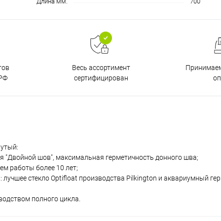
Длина мм.
700
тов
Принимаем
Весь ассортимент
РФ
о
сертифицирован
нутый:
я "Двойной шов", максимальная герметичность донного шва;
м работы более 10 лет;
учшее стекло Optifloat производства Pilkington и аквариумный гер
водством полного цикла.