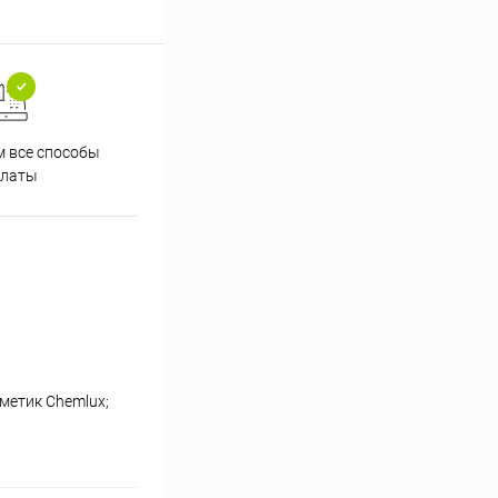
 все способы
Принимаем заказы на сайте
Проф
платы
круглосуточно
метик Chemlux;