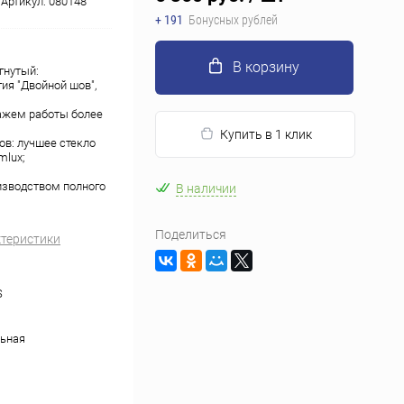
Артикул:
080148
+ 191
Бонусных рублей
В корзину
гнутый:
ия "Двойной шов",
тажем работы более
Купить в 1 клик
в: лучшее стекло
mlux;
изводством полного
В наличии
Поделиться
ктеристики
S
ьная