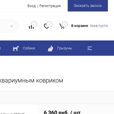
Заказать звонок
Вход
Регистрация
0
0
0
В корзине
пока пусто
и
Собаки
Грызуны
 аквариумным ковриком
6 360 руб.
/ шт