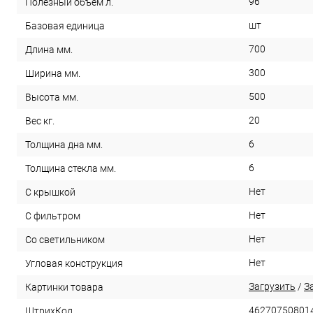
96
Полезный объем л.
шт
Базовая единица
700
Длина мм.
300
Ширина мм.
500
Высота мм.
20
Вес кг.
6
Толщина дна мм.
6
Толщина стекла мм.
Нет
С крышкой
Нет
С фильтром
Нет
Со светильником
Нет
Угловая конструкция
Загрузить
/
З
Картинки товара
46270750801
ШтрихКод