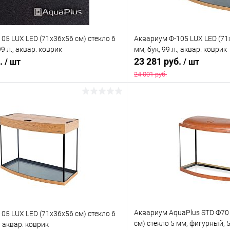
05 LUX LED (71х36х56 см) стекло 6
Аквариум Ф-105 LUX LED (71
9 л., аквар. коврик
мм, бук, 99 л., аквар. коврик
б.
23 281 руб.
/ шт
/ шт
24 001 руб.
В корзину
В корз
 клик
Сравнение
Купить в 1 клик
ое
Под заказ
В избранное
Аквариум AquaPlus STD Ф70
05 LUX LED (71х36х56 см) стекло 6
см) стекло 5 мм, фигурный, 59
., аквар. коврик