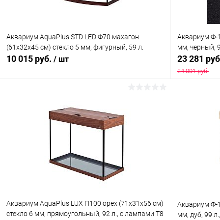
Аквариум AquaPlus STD LED Ф70 махагон
Аквариум Ф-1
(61х32х45 см) стекло 5 мм, фигурный, 59 л.
мм, черный, 9
10 015 руб.
23 281 ру
/ шт
24 001 руб.
В корзину
Купить в 1 клик
Сравнение
Купить в 1
В избранное
В наличии
В избранн
Аквариум AquaPlus LUX П100 орех (71х31х56 см)
Аквариум Ф-1
стекло 6 мм, прямоугольный, 92 л., с лампами Т8
мм, дуб, 99 л