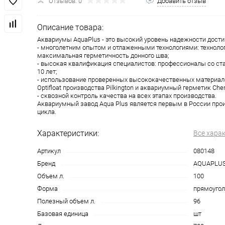
Отзывов: 0
Добавить отзыв
Описание товара:
Аквариумы AquaPlus - это высокий уровень надежности дости
- многолетним опытом и отлаженными технологиями: технолог
максимальная герметичность донного шва;
- высокая квалификация специалистов: профессионалы со с
10 лет;
- использование проверенных высококачественных материало
Optifloat производства Pilkington и аквариумный герметик Che
- сквозной контроль качества на всех этапах производства.
Аквариумный завод Aqua Plus является первым в России про
цикла.
Характеристики:
Все хара
Артикул
080148
Бренд
AQUAPLU
Объем л.
100
Форма
прямоугол
Полезный объем л.
96
Базовая единица
шт