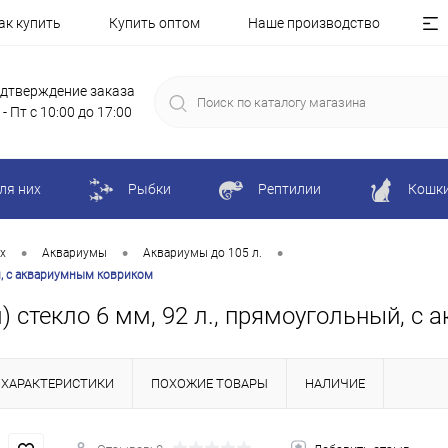
ак купить
Купить оптом
Наше производство
дтверждение заказа
 - Пт с 10:00 до 17:00
ля них
Рыбки
Рептилии
Кошк
•
•
•
х
Аквариумы
Аквариумы до 105 л.
й, с аквариумным ковриком
) стекло 6 мм, 92 л., прямоугольный, с
ХАРАКТЕРИСТИКИ
ПОХОЖИЕ ТОВАРЫ
НАЛИЧИЕ