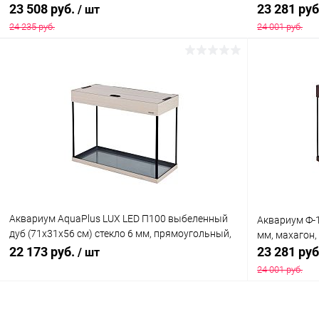
2х18 Вт, аквар. коврик
23 508 руб.
23 281 ру
/ шт
24 235 руб.
24 001 руб.
В корзину
Купить в 1 клик
Сравнение
Купить в 1
В избранное
Под заказ
В избранн
Аквариум AquaPlus LUX LED П100 выбеленный
Аквариум Ф-1
дуб (71х31х56 см) стекло 6 мм, прямоугольный,
мм, махагон, 
92 л., аквар. коврик
22 173 руб.
23 281 ру
/ шт
24 001 руб.
В корзину