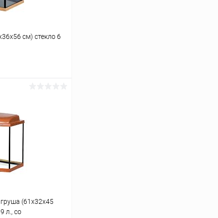
х36х56 см) стекло 6
ину
Сравнение
Под заказ
 груша (61х32х45
 л., со