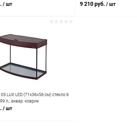
светильником 1х15Вт.
б.
9 210 руб.
/ шт
/ шт
В корзину
В корз
 клик
Сравнение
Купить в 1 клик
ое
Под заказ
В избранное
05 LUX LED (71х36х56 см) стекло 6
99 л., аквар. коврик
б.
/ шт
В корзину